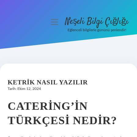
Neşeli Bilgi Çığlığı
menüyü
aç
Eğlenceli bilgilerle gününü şenlendir!
Anasayfa
Gizlilik Politikası
Yasal Uyarı
KETRIK NASIL YAZILIR
Hakkımızda
Tarih: Ekim 12, 2024
CATERING’IN
TÜRKÇESI NEDIR?