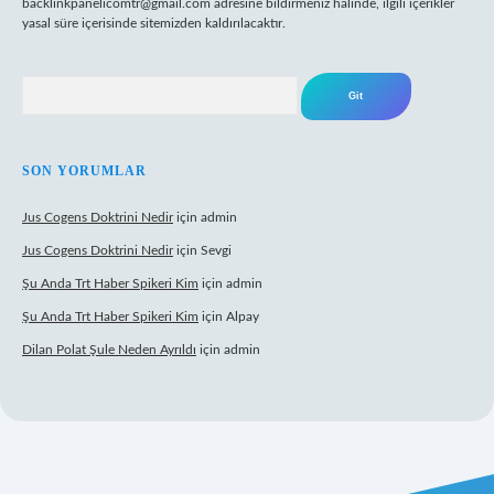
backlinkpanelicomtr@gmail.com
adresine bildirmeniz halinde, ilgili içerikler
yasal süre içerisinde sitemizden kaldırılacaktır.
Arama
SON YORUMLAR
Jus Cogens Doktrini Nedir
için
admin
Jus Cogens Doktrini Nedir
için
Sevgi
Şu Anda Trt Haber Spikeri Kim
için
admin
Şu Anda Trt Haber Spikeri Kim
için
Alpay
Dilan Polat Şule Neden Ayrıldı
için
admin
r