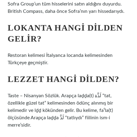
Sofra Group’un tüm hisselerini satın aldığını duyurdu.
British Compass, daha önce Sofra’nın yarı hissedarıydı.
LOKANTA HANGI DILDEN
GELIR?
Restoran kelimesi İtalyanca locanda kelimesinden
Türkçeye geçmiştir.
LEZZET HANGI DILDEN?
Taste – Nisanyan Sözlük. Arapça laḏḏa(t) لَذَّة “tat,
özellikle güzel tat” kelimesinden ödünç alınmış bir
kelimedir ve lḏḏ kökünden gelir. Bu kelime, faˁla(t)
ölçüsünde Arapça laḏḏa لَذَّ “tatlıydı” fiilinin ism-i
merre’sidir.