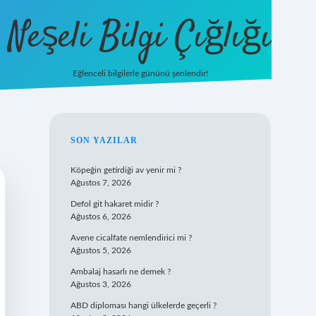
Neşeli Bilgi Çığlığı
Eğlenceli bilgilerle gününü şenlendir!
betexper
SIDEBAR
SON YAZILAR
Köpeğin getirdiği av yenir mi ?
Ağustos 7, 2026
Defol git hakaret midir ?
Ağustos 6, 2026
Avene cicalfate nemlendirici mi ?
Ağustos 5, 2026
Ambalaj hasarlı ne demek ?
Ağustos 3, 2026
ABD diploması hangi ülkelerde geçerli ?