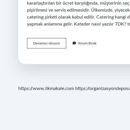
kararlaştırılan bir ücret karşılığında, müşterinin se
pişirilmesi ve servis edilmesidir. Ülkemizde, yiyecek
catering şirketi olarak kabul edilir. Catering hangi d
yapmak anlamına gelir. Kateder nasıl yazılır TDK? t
Ketrik
Devamını okuyun
Yorum Bırak
Nasıl
Yazılır
https://www.ilkmakale.com
https://organizasyondepos