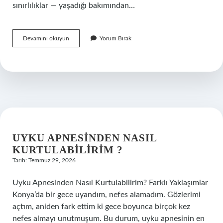
sınırlılıklar — yaşadığı bakımından…
ABD
Devamını okuyun
Yorum Bırak
diploması
hangi
ülkelerde
geçerli
?
UYKU APNESINDEN NASIL
KURTULABILIRIM ?
Tarih: Temmuz 29, 2026
Uyku Apnesinden Nasıl Kurtulabilirim? Farklı Yaklaşımlar
Konya’da bir gece uyandım, nefes alamadım. Gözlerimi
açtım, aniden fark ettim ki gece boyunca birçok kez
nefes almayı unutmuşum. Bu durum, uyku apnesinin en