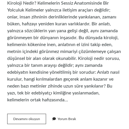
Kiroloji Nedir? Kelimelerin Sessiz Anatomisinde Bir
Yolculuk Kelimeler yalnızca iletişim araçları değildir;
onlar, insan zihninin derinliklerinde yankılanan, zamanı
büken, hafızayı yeniden kuran varlıklardır. Bir anlatı,
yalnızca sözcüklerin yan yana gelişi değil, aynı zamanda
görünmeyen bir dünyanın inşasıdır. Bu dünyada kiroloji,
kelimenin kökenine inen, anlatının el izini takip eden,
metnin içindeki görünmez mimariyi çözümlemeye çalışan
düşünsel bir alan olarak okunabilir. Kiroloji nedir sorusu,
yalnızca bir tanım arayışı değildir; aynı zamanda
edebiyatın kendisine yöneltilmiş bir sorudur: Anlatı nasıl
kurulur, hangi kırılmalardan geçerek anlam kazanır ve
neden bazı metinler zihinde uzun süre yankılanır? Bu
yazı, tek bir edebiyatçı kimliğine yaslanmadan,
kelimelerin ortak hafızasında…
Kiroloji
Devamını okuyun
Yorum Bırak
nedir