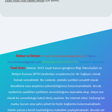
Dilan Polat Şule Neden Ayrıldı
için
admin
r
Reklam ve İletişim:
E-mail:
backlinkpaneli@gmail.com
Teams:
forumhizmeti@gmail.com
Whatsapp: 0262 606 0 726
Telegram: @karabul
Yasal Uyarı:
Sitemiz, 5651 Sayılı Kanun gereğince Bilgi Teknolojileri ve
İletişim Kurumu (BTK) tarafından onaylanmış bir Yer Sağlayıcı olarak
hizmet vermektedir. Bu nedenle, sitedeki içerikleri proaktif olarak
denetleme veya araştırma yükümlülüğümüz bulunmamaktadır. Ancak,
üyelerimiz yazdıkları içeriklerin sorumluluğunu taşımakta olup, siteye üye
olarak bu sorumluluğu kabul etmiş sayılırlar. Bu internet sitesi, herhangi bir
marka, kurum veya şahıs şirketi ile hiçbir bağlantısı bulunmamaktadır.
Sitede yalnızca kendi hazırladığımız makaleler paylaşılmaktadır. Burada yer