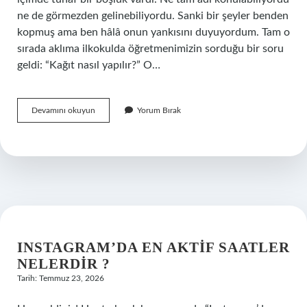
ne de görmezden gelinebiliyordu. Sanki bir şeyler benden
kopmuş ama ben hâlâ onun yankısını duyuyordum. Tam o
sırada aklıma ilkokulda öğretmenimizin sorduğu bir soru
geldi: “Kağıt nasıl yapılır?” O…
Kağıt
Devamını okuyun
Yorum Bırak
nasıl
yapılır
?
INSTAGRAM’DA EN AKTIF SAATLER
NELERDIR ?
Tarih: Temmuz 23, 2026