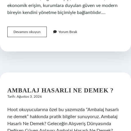
ekonomik erişim, kurumlara duyulan güven ve modern
bireyin kendini yönetme biçimiyle bağlantılıdır.…
Avene
Devamını okuyun
Yorum Bırak
cicalfate
nemlendirici
mi
?
AMBALAJ HASARLI NE DEMEK ?
Tarih: Ağustos 3, 2026
Hoot okuyucularına özel bu yazımızda “Ambalaj hasarlı
ne demek” hakkında pratik bilgiler sunuyoruz. Ambalaj
Hasarlı Ne Demek? Geleceğin Alışveriş Dünyasında
Değişen Güven Anlayışı Ambalaj Hasarlı Ne Demek?