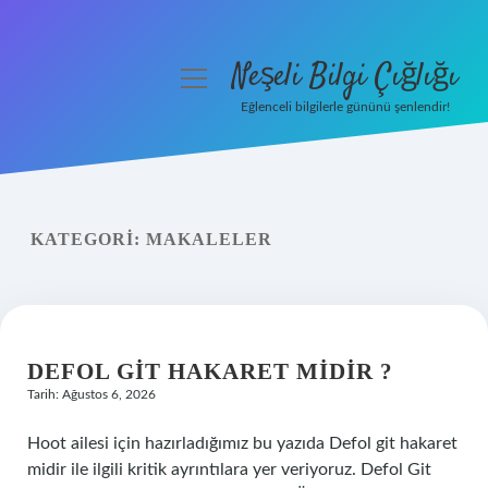
Neşeli Bilgi Çığlığı
menüyü
aç
Eğlenceli bilgilerle gününü şenlendir!
Anasayfa
Gizlilik Politikası
KATEGORI:
MAKALELER
Yasal Uyarı
Hakkımızda
DEFOL GIT HAKARET MIDIR ?
Tarih: Ağustos 6, 2026
Hoot ailesi için hazırladığımız bu yazıda Defol git hakaret
midir ile ilgili kritik ayrıntılara yer veriyoruz. Defol Git