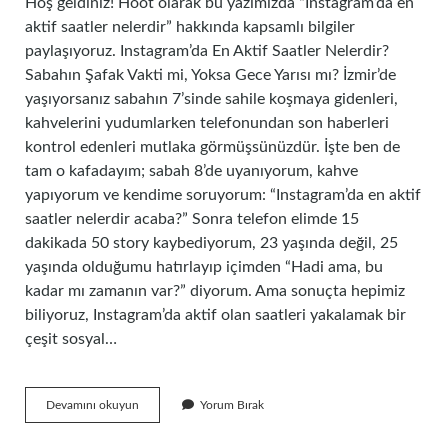
Hoş geldiniz! Hoot olarak bu yazımızda “Instagram’da en
aktif saatler nelerdir” hakkında kapsamlı bilgiler
paylaşıyoruz. Instagram’da En Aktif Saatler Nelerdir?
Sabahın Şafak Vakti mi, Yoksa Gece Yarısı mı? İzmir’de
yaşıyorsanız sabahın 7’sinde sahile koşmaya gidenleri,
kahvelerini yudumlarken telefonundan son haberleri
kontrol edenleri mutlaka görmüşsünüzdür. İşte ben de
tam o kafadayım; sabah 8’de uyanıyorum, kahve
yapıyorum ve kendime soruyorum: “Instagram’da en aktif
saatler nelerdir acaba?” Sonra telefon elimde 15
dakikada 50 story kaybediyorum, 23 yaşında değil, 25
yaşında olduğumu hatırlayıp içimden “Hadi ama, bu
kadar mı zamanın var?” diyorum. Ama sonuçta hepimiz
biliyoruz, Instagram’da aktif olan saatleri yakalamak bir
çeşit sosyal…
Instagram’da
Devamını okuyun
Yorum Bırak
en
aktif