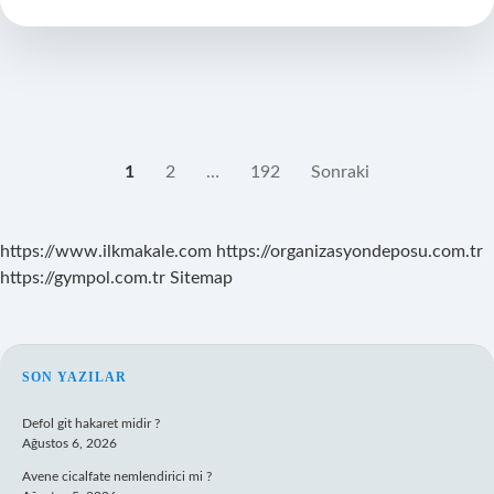
saatler
nelerdir
?
YAZI
1
2
…
192
Sonraki
SAYFALAMASI
https://www.ilkmakale.com
https://organizasyondeposu.com.tr
https://gympol.com.tr
Sitemap
SIDEBAR
SON YAZILAR
Defol git hakaret midir ?
Ağustos 6, 2026
Avene cicalfate nemlendirici mi ?