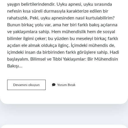
yaygın belirtilerindendir. Uyku apnesi, uyku sırasında
nefesin kısa süreli durmasıyla karakterize edilen bir
rahatsızlık. Peki, uyku apnesinden nasıl kurtulabilirim?
Bunun birkaç yolu var, ama her biri farklı bakış açılarına
ve yaklaşımlara sahip. Hem mühendislik hem de sosyal
bilimler ilgimi çeker; bu yüzden bu meseleyi birkaç farklı
açıdan ele almak oldukça ilginç. İçimdeki mühendis de,
içimdeki insan da birbirinden farklı görüşlere sahip. Hadi
başlayalım. Bilimsel ve Tıbbi Yaklaşımlar: Bir Mühendisin
Bakışı…
Uyku
Devamını okuyun
Yorum Bırak
apnesinden
nasıl
kurtulabilirim
?