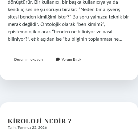
dönüştürür. Bir kullanıcı, bir başka kullanıcıya ya da
kendi iç sesine şu soruyu bırakır: “Neden bir alışveriş
sitesi benden kimliğimi ister?” Bu soru yalnızca teknik bir
merak değildir. Ontolojik olarak “ben kimim?”,
epistemolojik olarak “benden ne biliniyor ve nasıl
biliniyor?”, etik açıdan ise “bu bilginin toplanması ne…
Trendyol
Devamını okuyun
Yorum Bırak
TC
ister
mi
?
KIROLOJI NEDIR ?
Tarih: Temmuz 25, 2026