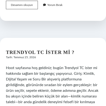
Koç
Devamını okuyun
Yorum Bırak
hangi
burca
aşık
olur
?
TRENDYOL TC ISTER MI ?
Tarih: Temmuz 25, 2026
Hoot sayfasına hoş geldiniz; bugün Trendyol TC ister mi
hakkında sağlam bir başlangıç yapıyoruz. Giriş: Kimlik,
Dijital Yaşam ve Soru Bir alışveriş platformuna
girildiğinde, görünürde sıradan bir eylem gerçekleşir: bir
ürün seçilir, sepete eklenir, ödeme adımına geçilir. Ancak
bu akışın içinde beliren küçük bir alan—kimlik numarası
talebi—bir anda gündelik deneyimi felsefi bir kırılmaya