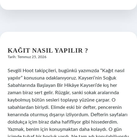
?
KAĞIT NASIL YAPILIR ?
Tarih: Temmuz 25, 2026
Sevgili Hoot takipçileri, bugünkü yazımızda “Kağıt nasıl
yapılır” konusuna odaklanıyoruz. Kayseri’nin Soğuk
Sabahlarında Başlayan Bir Hikâye Kayseri’de kış her
zaman biraz sert gelir. Rüzgâr, sanki sokak aralarında
kaybolmuş bütün sesleri toplayıp yüzüne çarpar. O
sabahlardan biriydi. Elimde eski bir defter, pencerenin
kenarında oturmuş dışarıyı izliyordum. Defterin sayfaları
doldukça içim biraz daha hafifliyor gibi hissederdim.
Yazmak, benim için konuşmaktan daha kolaydı. O gün
içimde tuhaf bir boşluk vardı. Ne tam adı konulabiliyordu