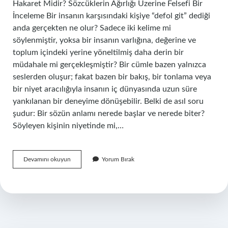
Hakaret Midir? Sözcüklerin Ağırlığı Üzerine Felsefi Bir
İnceleme Bir insanın karşısındaki kişiye “defol git” dediği
anda gerçekten ne olur? Sadece iki kelime mi
söylenmiştir, yoksa bir insanın varlığına, değerine ve
toplum içindeki yerine yöneltilmiş daha derin bir
müdahale mi gerçekleşmiştir? Bir cümle bazen yalnızca
seslerden oluşur; fakat bazen bir bakış, bir tonlama veya
bir niyet aracılığıyla insanın iç dünyasında uzun süre
yankılanan bir deneyime dönüşebilir. Belki de asıl soru
şudur: Bir sözün anlamı nerede başlar ve nerede biter?
Söyleyen kişinin niyetinde mi,…
Defol
Devamını okuyun
Yorum Bırak
git
hakaret
midir
?