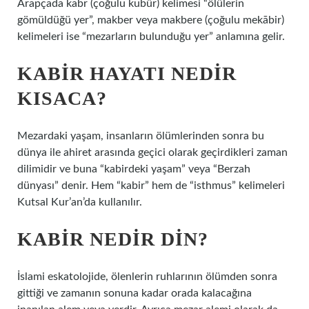
Arapçada kabr (çoğulu kubûr) kelimesi “ölülerin
gömüldüğü yer”, makber veya makbere (çoğulu mekābir)
kelimeleri ise “mezarların bulunduğu yer” anlamına gelir.
KABIR HAYATI NEDIR
KISACA?
Mezardaki yaşam, insanların ölümlerinden sonra bu
dünya ile ahiret arasında geçici olarak geçirdikleri zaman
dilimidir ve buna “kabirdeki yaşam” veya “Berzah
dünyası” denir. Hem “kabir” hem de “isthmus” kelimeleri
Kutsal Kur’an’da kullanılır.
KABIR NEDIR DIN?
İslami eskatolojide, ölenlerin ruhlarının ölümden sonra
gittiği ve zamanın sonuna kadar orada kalacağına