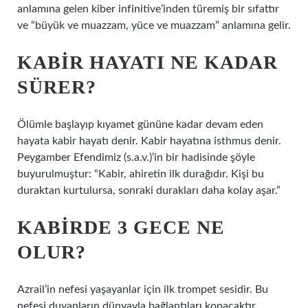
anlamına gelen kiber infinitive’inden türemiş bir sıfattır
ve “büyük ve muazzam, yüce ve muazzam” anlamına gelir.
KABIR HAYATI NE KADAR
SÜRER?
Ölümle başlayıp kıyamet gününe kadar devam eden
hayata kabir hayatı denir. Kabir hayatına isthmus denir.
Peygamber Efendimiz (s.a.v.)’in bir hadisinde şöyle
buyurulmuştur: “Kabir, ahiretin ilk durağıdır. Kişi bu
duraktan kurtulursa, sonraki durakları daha kolay aşar.”
KABIRDE 3 GECE NE
OLUR?
Azrail’in nefesi yaşayanlar için ilk trompet sesidir. Bu
nefesi duyanların dünyayla bağlantıları kopacaktır.