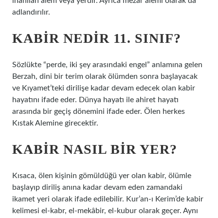
inanılan alem veya yerdir. Ayrıca mezar alemi olarak da
adlandırılır.
KABIR NEDIR 11. SINIF?
Sözlükte “perde, iki şey arasındaki engel” anlamına gelen
Berzah, dini bir terim olarak ölümden sonra başlayacak
ve Kıyamet’teki dirilişe kadar devam edecek olan kabir
hayatını ifade eder. Dünya hayatı ile ahiret hayatı
arasında bir geçiş dönemini ifade eder. Ölen herkes
Kıstak Alemine girecektir.
KABIR NASIL BIR YER?
Kısaca, ölen kişinin gömüldüğü yer olan kabir, ölümle
başlayıp diriliş anına kadar devam eden zamandaki
ikamet yeri olarak ifade edilebilir. Kur’an-ı Kerim’de kabir
kelimesi el-kabr, el-mekâbir, el-kubur olarak geçer. Aynı