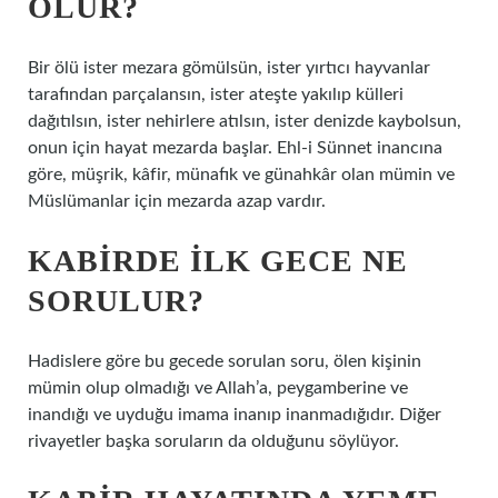
OLUR?
Bir ölü ister mezara gömülsün, ister yırtıcı hayvanlar
tarafından parçalansın, ister ateşte yakılıp külleri
dağıtılsın, ister nehirlere atılsın, ister denizde kaybolsun,
onun için hayat mezarda başlar. Ehl-i Sünnet inancına
göre, müşrik, kâfir, münafık ve günahkâr olan mümin ve
Müslümanlar için mezarda azap vardır.
KABIRDE ILK GECE NE
SORULUR?
Hadislere göre bu gecede sorulan soru, ölen kişinin
mümin olup olmadığı ve Allah’a, peygamberine ve
inandığı ve uyduğu imama inanıp inanmadığıdır. Diğer
rivayetler başka soruların da olduğunu söylüyor.