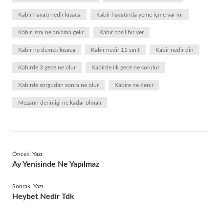
Kabir hayatı nedir kısaca
Kabir hayatında yeme içme var mı
Kabir ismi ne anlama gelir
Kabir nasıl bir yer
Kabir ne demek kısaca
Kabir nedir 11 sınıf
Kabir nedir din
Kabirde 3 gece ne olur
Kabirde ilk gece ne sorulur
Kabirde sorgudan sonra ne olur
Kabire ne denir
Mezarın derinliği ne kadar olmalı
Önceki Yazı
Ay Yenisinde Ne Yapılmaz
Sonraki Yazı
Heybet Nedir Tdk