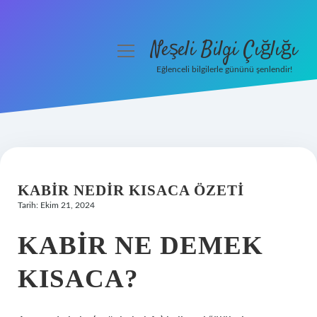
Neşeli Bilgi Çığlığı
menüyü
aç
Eğlenceli bilgilerle gününü şenlendir!
Anasayfa
Gizlilik Politikası
Yasal Uyarı
KABIR NEDIR KISACA ÖZETI
Hakkımızda
Tarih: Ekim 21, 2024
KABIR NE DEMEK
KISACA?