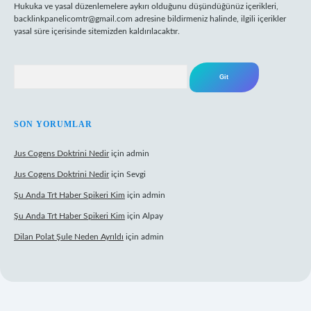
Hukuka ve yasal düzenlemelere aykırı olduğunu düşündüğünüz içerikleri,
backlinkpanelicomtr@gmail.com
adresine bildirmeniz halinde, ilgili içerikler
yasal süre içerisinde sitemizden kaldırılacaktır.
Arama
SON YORUMLAR
Jus Cogens Doktrini Nedir
için
admin
Jus Cogens Doktrini Nedir
için
Sevgi
Şu Anda Trt Haber Spikeri Kim
için
admin
Şu Anda Trt Haber Spikeri Kim
için
Alpay
Dilan Polat Şule Neden Ayrıldı
için
admin