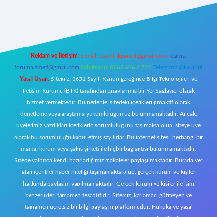
r
Reklam ve İletişim:
E-mail:
backlinkpaneli@gmail.com
Teams:
forumhizmeti@gmail.com
Whatsapp: 0262 606 0 726
Telegram: @karabul
Yasal Uyarı:
Sitemiz, 5651 Sayılı Kanun gereğince Bilgi Teknolojileri ve
İletişim Kurumu (BTK) tarafından onaylanmış bir Yer Sağlayıcı olarak
hizmet vermektedir. Bu nedenle, sitedeki içerikleri proaktif olarak
denetleme veya araştırma yükümlülüğümüz bulunmamaktadır. Ancak,
üyelerimiz yazdıkları içeriklerin sorumluluğunu taşımakta olup, siteye üye
olarak bu sorumluluğu kabul etmiş sayılırlar. Bu internet sitesi, herhangi bir
marka, kurum veya şahıs şirketi ile hiçbir bağlantısı bulunmamaktadır.
Sitede yalnızca kendi hazırladığımız makaleler paylaşılmaktadır. Burada yer
alan içerikler haber niteliği taşımamakta olup, gerçek kurum ve kişiler
hakkında paylaşım yapılmamaktadır. Gerçek kurum ve kişiler ile isim
benzerlikleri tamamen tesadüfidir. Sitemiz, kar amacı gütmeyen ve
tamamen ücretsiz bir bilgi paylaşım platformudur. Hukuka ve yasal