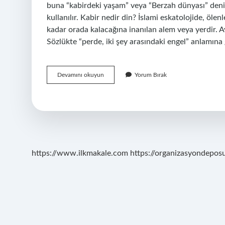
buna “kabirdeki yaşam” veya “Berzah dünyası” deni
kullanılır. Kabir nedir din? İslami eskatolojide, öl
kadar orada kalacağına inanılan alem veya yerdir. Ay
Sözlükte “perde, iki şey arasındaki engel” anlamına
Kabir
Devamını okuyun
Yorum Bırak
Nedir
Kısaca
Özeti
https://www.ilkmakale.com
https://organizasyondepos