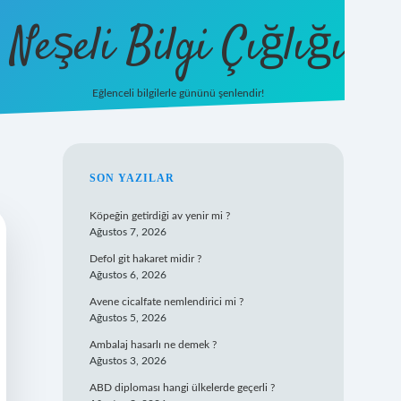
Neşeli Bilgi Çığlığı
Eğlenceli bilgilerle gününü şenlendir!
betexper
SIDEBAR
SON YAZILAR
Köpeğin getirdiği av yenir mi ?
Ağustos 7, 2026
Defol git hakaret midir ?
Ağustos 6, 2026
Avene cicalfate nemlendirici mi ?
Ağustos 5, 2026
Ambalaj hasarlı ne demek ?
Ağustos 3, 2026
ABD diploması hangi ülkelerde geçerli ?