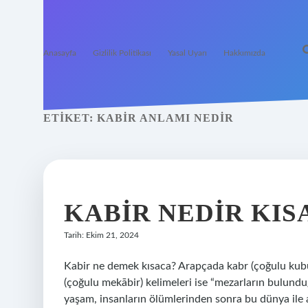
Anasayfa
Gizlilik Politikası
Yasal Uyarı
Hakkımızda
ETIKET:
KABIR ANLAMI NEDIR
KABIR NEDIR KIS
Tarih: Ekim 21, 2024
Kabir ne demek kısaca? Arapçada kabr (çoğulu kubû
(çoğulu mekābir) kelimeleri ise “mezarların bulundu
yaşam, insanların ölümlerinden sonra bu dünya ile a