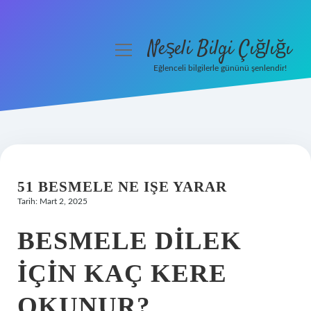
Neşeli Bilgi Çığlığı
menüyü
aç
Eğlenceli bilgilerle gününü şenlendir!
Anasayfa
Gizlilik Politikası
Yasal Uyarı
51 BESMELE NE IŞE YARAR
Hakkımızda
Tarih: Mart 2, 2025
BESMELE DILEK
IÇIN KAÇ KERE
OKUNUR?