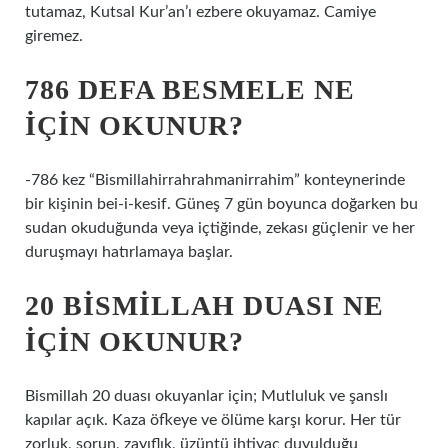
tutamaz, Kutsal Kur’an’ı ezbere okuyamaz. Camiye
giremez.
786 DEFA BESMELE NE
IÇIN OKUNUR?
-786 kez “Bismillahirrahrahmanirrahim” konteynerinde
bir kişinin bei-i-kesif. Güneş 7 gün boyunca doğarken bu
sudan okuduğunda veya içtiğinde, zekası güçlenir ve her
duruşmayı hatırlamaya başlar.
20 BISMILLAH DUASI NE
IÇIN OKUNUR?
Bismillah 20 duası okuyanlar için; Mutluluk ve şanslı
kapılar açık. Kaza öfkeye ve ölüme karşı korur. Her tür
zorluk, sorun, zayıflık, üzüntü ihtiyaç duyulduğu