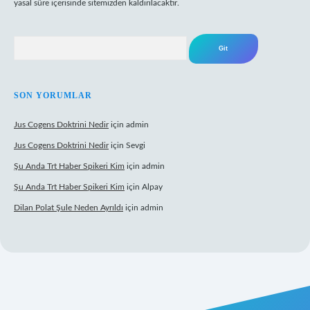
yasal süre içerisinde sitemizden kaldırılacaktır.
Arama
SON YORUMLAR
Jus Cogens Doktrini Nedir
için
admin
Jus Cogens Doktrini Nedir
için
Sevgi
Şu Anda Trt Haber Spikeri Kim
için
admin
Şu Anda Trt Haber Spikeri Kim
için
Alpay
Dilan Polat Şule Neden Ayrıldı
için
admin
r