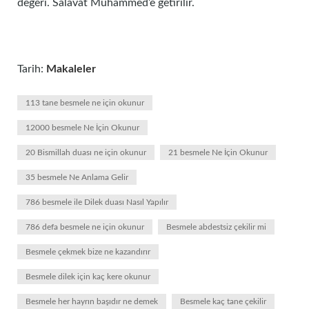
değeri. Salavat Muhammed’e getirilir.
Tarih:
Makaleler
113 tane besmele ne için okunur
12000 besmele Ne İçin Okunur
20 Bismillah duası ne için okunur
21 besmele Ne İçin Okunur
35 besmele Ne Anlama Gelir
786 besmele ile Dilek duası Nasıl Yapılır
786 defa besmele ne için okunur
Besmele abdestsiz çekilir mi
Besmele çekmek bize ne kazandırır
Besmele dilek için kaç kere okunur
Besmele her hayrın başıdır ne demek
Besmele kaç tane çekilir