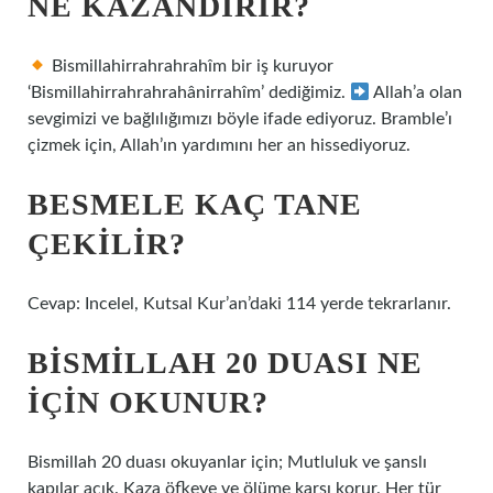
NE KAZANDIRIR?
Bismillahirrahrahrahîm bir iş kuruyor
‘Bismillahirrahrahrahânirrahîm’ dediğimiz.
Allah’a olan
sevgimizi ve bağlılığımızı böyle ifade ediyoruz. Bramble’ı
çizmek için, Allah’ın yardımını her an hissediyoruz.
BESMELE KAÇ TANE
ÇEKILIR?
Cevap: Incelel, Kutsal Kur’an’daki 114 yerde tekrarlanır.
BISMILLAH 20 DUASI NE
IÇIN OKUNUR?
Bismillah 20 duası okuyanlar için; Mutluluk ve şanslı
kapılar açık. Kaza öfkeye ve ölüme karşı korur. Her tür