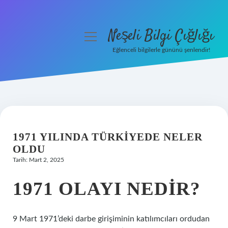
Neşeli Bilgi Çığlığı
menüyü
aç
Eğlenceli bilgilerle gününü şenlendir!
Anasayfa
Gizlilik Politikası
Yasal Uyarı
1971 YILINDA TÜRKIYEDE NELER
Hakkımızda
OLDU
Tarih: Mart 2, 2025
1971 OLAYI NEDIR?
9 Mart 1971’deki darbe girişiminin katılımcıları ordudan