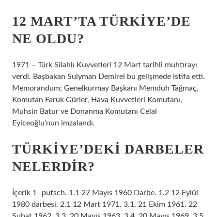
12 MART’TA TÜRKIYE’DE
NE OLDU?
1971 – Türk Silahlı Kuvvetleri 12 Mart tarihli muhtırayı
verdi. Başbakan Sulyman Demirel bu gelişmede istifa etti.
Memorandum; Genelkurmay Başkanı Memduh Tağmaç,
Komutan Faruk Gürler, Hava Kuvvetleri Komutanı,
Muhsin Batur ve Donanma Komutanı Celal
Eyiceoğlu’nun imzalandı.
TÜRKIYE’DEKI DARBELER
NELERDIR?
İçerik 1 -putsch. 1.1 27 Mayıs 1960 Darbe. 1.2 12 Eylül
1980 darbesi. 2.1 12 Mart 1971. 3.1, 21 Ekim 1961. 22
Şubat 1962. 3.3. 20 Mayıs 1963. 3.4. 20 Mayıs 1969. 3.5