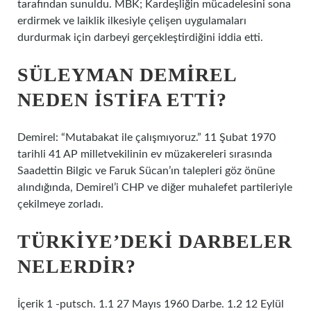
tarafından sunuldu. MBK; Kardeşliğin mücadelesini sona
erdirmek ve laiklik ilkesiyle çelişen uygulamaları
durdurmak için darbeyi gerçekleştirdiğini iddia etti.
SÜLEYMAN DEMIREL
NEDEN ISTIFA ETTI?
Demirel: “Mutabakat ile çalışmıyoruz.” 11 Şubat 1970
tarihli 41 AP milletvekilinin ev müzakereleri sırasında
Saadettin Bilgic ve Faruk Sücan’ın talepleri göz önüne
alındığında, Demirel’i CHP ve diğer muhalefet partileriyle
çekilmeye zorladı.
TÜRKIYE’DEKI DARBELER
NELERDIR?
İçerik 1 -putsch. 1.1 27 Mayıs 1960 Darbe. 1.2 12 Eylül