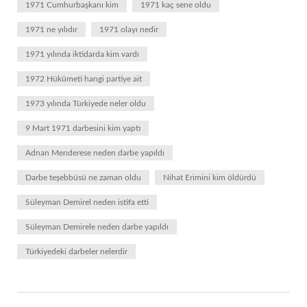
1971 Cumhurbaşkanı kim
1971 kaç sene oldu
1971 ne yılıdır
1971 olayı nedir
1971 yılında iktidarda kim vardı
1972 Hükûmeti hangi partiye ait
1973 yılında Türkiyede neler oldu
9 Mart 1971 darbesini kim yaptı
Adnan Menderese neden darbe yapıldı
Darbe teşebbüsü ne zaman oldu
Nihat Erimini kim öldürdü
Süleyman Demirel neden istifa etti
Süleyman Demirele neden darbe yapıldı
Türkiyedeki darbeler nelerdir