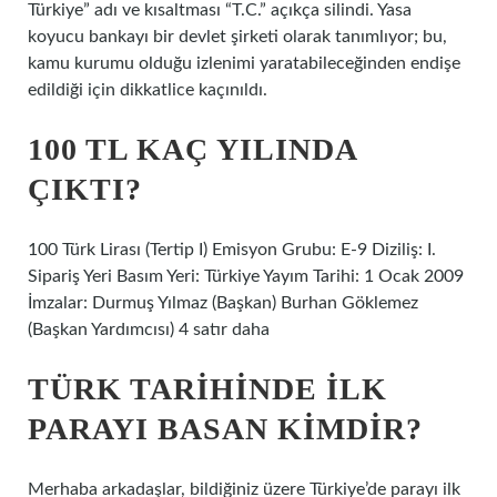
Türkiye” adı ve kısaltması “T.C.” açıkça silindi. Yasa
koyucu bankayı bir devlet şirketi olarak tanımlıyor; bu,
kamu kurumu olduğu izlenimi yaratabileceğinden endişe
edildiği için dikkatlice kaçınıldı.
100 TL KAÇ YILINDA
ÇIKTI?
100 Türk Lirası (Tertip I) Emisyon Grubu: E-9 Diziliş: I.
Sipariş Yeri Basım Yeri: Türkiye Yayım Tarihi: 1 Ocak 2009
İmzalar: Durmuş Yılmaz (Başkan) Burhan Göklemez
(Başkan Yardımcısı) 4 satır daha
TÜRK TARIHINDE ILK
PARAYI BASAN KIMDIR?
Merhaba arkadaşlar, bildiğiniz üzere Türkiye’de parayı ilk