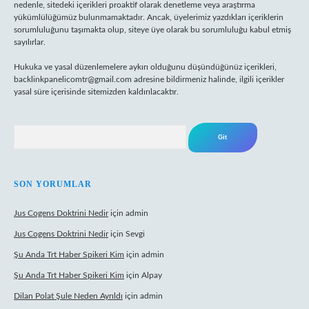
nedenle, sitedeki içerikleri proaktif olarak denetleme veya araştırma
yükümlülüğümüz bulunmamaktadır. Ancak, üyelerimiz yazdıkları içeriklerin
sorumluluğunu taşımakta olup, siteye üye olarak bu sorumluluğu kabul etmiş
sayılırlar.
Hukuka ve yasal düzenlemelere aykırı olduğunu düşündüğünüz içerikleri,
backlinkpanelicomtr@gmail.com
adresine bildirmeniz halinde, ilgili içerikler
yasal süre içerisinde sitemizden kaldırılacaktır.
Arama
SON YORUMLAR
Jus Cogens Doktrini Nedir
için
admin
Jus Cogens Doktrini Nedir
için
Sevgi
Şu Anda Trt Haber Spikeri Kim
için
admin
Şu Anda Trt Haber Spikeri Kim
için
Alpay
Dilan Polat Şule Neden Ayrıldı
için
admin