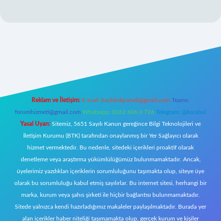
betexper
Reklam ve İletişim:
E-mail:
backlinkpaneli@gmail.com
Teams:
forumhizmeti@gmail.com
Whatsapp: 0262 606 0 726
Telegram: @karabul
Yasal Uyarı:
Sitemiz, 5651 Sayılı Kanun gereğince Bilgi Teknolojileri ve
İletişim Kurumu (BTK) tarafından onaylanmış bir Yer Sağlayıcı olarak
hizmet vermektedir. Bu nedenle, sitedeki içerikleri proaktif olarak
denetleme veya araştırma yükümlülüğümüz bulunmamaktadır. Ancak,
üyelerimiz yazdıkları içeriklerin sorumluluğunu taşımakta olup, siteye üye
olarak bu sorumluluğu kabul etmiş sayılırlar. Bu internet sitesi, herhangi bir
marka, kurum veya şahıs şirketi ile hiçbir bağlantısı bulunmamaktadır.
Sitede yalnızca kendi hazırladığımız makaleler paylaşılmaktadır. Burada yer
alan içerikler haber niteliği taşımamakta olup, gerçek kurum ve kişiler