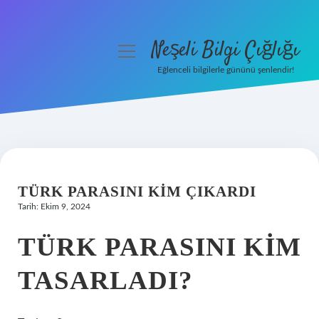
Neşeli Bilgi Çığlığı
menüyü
aç
Eğlenceli bilgilerle gününü şenlendir!
Anasayfa
Gizlilik Politikası
Yasal Uyarı
TÜRK PARASINI KIM ÇIKARDI
Hakkımızda
Tarih: Ekim 9, 2024
TÜRK PARASINI KIM
TASARLADI?