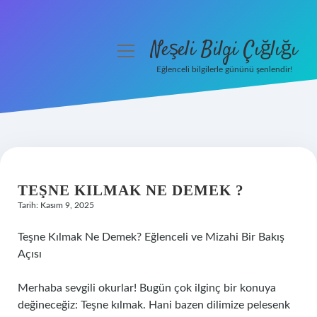
Neşeli Bilgi Çığlığı
menüyü
aç
Eğlenceli bilgilerle gününü şenlendir!
Anasayfa
Gizlilik Politikası
Yasal Uyarı
TEŞNE KILMAK NE DEMEK ?
Hakkımızda
Tarih: Kasım 9, 2025
Teşne Kılmak Ne Demek? Eğlenceli ve Mizahi Bir Bakış
Açısı
Merhaba sevgili okurlar! Bugün çok ilginç bir konuya
değineceğiz: Teşne kılmak. Hani bazen dilimize pelesenk