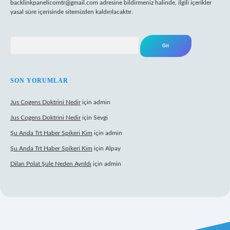
backlinkpanelicomtr@gmail.com
adresine bildirmeniz halinde, ilgili içerikler
yasal süre içerisinde sitemizden kaldırılacaktır.
Arama
SON YORUMLAR
Jus Cogens Doktrini Nedir
için
admin
Jus Cogens Doktrini Nedir
için
Sevgi
Şu Anda Trt Haber Spikeri Kim
için
admin
Şu Anda Trt Haber Spikeri Kim
için
Alpay
Dilan Polat Şule Neden Ayrıldı
için
admin
exper