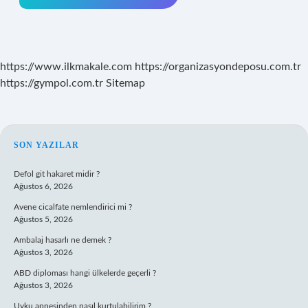
https://www.ilkmakale.com
https://organizasyondeposu.com.tr
https://gympol.com.tr
Sitemap
SIDEBAR
SON YAZILAR
Defol git hakaret midir ?
Ağustos 6, 2026
Avene cicalfate nemlendirici mi ?
Ağustos 5, 2026
Ambalaj hasarlı ne demek ?
Ağustos 3, 2026
ABD diploması hangi ülkelerde geçerli ?
Ağustos 3, 2026
Uyku apnesinden nasıl kurtulabilirim ?