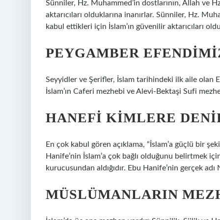
Sünniler, Hz. Muhammed’in dostlarının, Allah ve Hz. 
aktarıcıları olduklarına inanırlar. Sünniler, Hz. M
kabul ettikleri için İslam’ın güvenilir aktarıcıları old
PEYGAMBER EFENDIMIZ
Seyyidler ve Şerifler, İslam tarihindeki ilk aile olan
İslam’ın Caferi mezhebi ve Alevi-Bektaşi Sufi mezh
HANEFI KIMLERE DENI
En çok kabul gören açıklama, “İslam’a güçlü bir şek
Hanife’nin İslam’a çok bağlı olduğunu belirtmek için
kurucusundan aldığıdır. Ebu Hanife’nin gerçek adı 
MÜSLÜMANLARIN MEZH