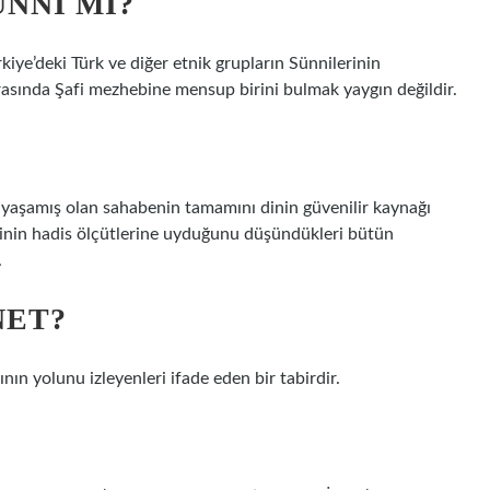
NNI MI?
iye’deki Türk ve diğer etnik grupların Sünnilerinin
sında Şafi mezhebine mensup birini bulmak yaygın değildir.
yaşamış olan sahabenin tamamını dinin güvenilir kaynağı
lerinin hadis ölçütlerine uyduğunu düşündükleri bütün
.
NET?
n yolunu izleyenleri ifade eden bir tabirdir.