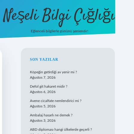
Neşeli Bilgi Çığlığı
Eğlenceli bilgilerle gününü şenlendir!
betexper
SIDEBAR
SON YAZILAR
Köpeğin getirdiği av yenir mi ?
Ağustos 7, 2026
Defol git hakaret midir ?
Ağustos 6, 2026
Avene cicalfate nemlendirici mi ?
Ağustos 5, 2026
Ambalaj hasarlı ne demek ?
Ağustos 3, 2026
ABD diploması hangi ülkelerde geçerli ?