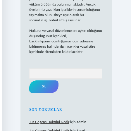
yükümlülüğümüz bulunmamaktadır. Ancak,
üyelerimiz yazdıkları içeriklerin sorumluluğunu
taşımakta olup, siteye üye olarak bu
sorumluluğu kabul etmiş sayılırlar.
Hukuka ve yasal düzenlemelere aykırı olduğunu
düşündüğünüz içerikleri,
backlinkpanelicomtr@gmail.com
adresine
bildirmeniz halinde, ilgili içerikler yasal süre
içerisinde sitemizden kaldırılacaktır.
Arama
SON YORUMLAR
Jus Cogens Doktrini Nedir
için
admin
Jus Cogens Doktrini Nedir
için
Sevgi