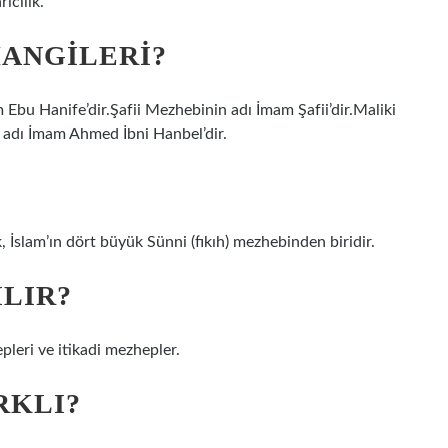
icilik.
ANGILERI?
bu Hanife’dir.Şafii Mezhebinin adı İmam Şafii’dir.Maliki
 adı İmam Ahmed İbni Hanbel’dir.
ça: المذهب الشافعي) veya Şafilik, İslam’ın dört büyük Sünni (fıkıh) mezhebinden biridir.
LIR?
pleri ve itikadi mezhepler.
RKLI?