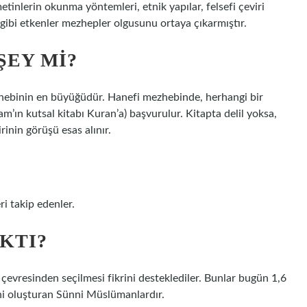
etinlerin okunma yöntemleri, etnik yapılar, felsefi çeviri
ar gibi etkenler mezhepler olgusunu ortaya çıkarmıştır.
ŞEY MI?
ebinin en büyüğüdür. Hanefi mezhebinde, herhangi bir
am’ın kutsal kitabı Kuran’a) başvurulur. Kitapta delil yoksa,
inin görüşü esas alınır.
ri takip edenler.
IKTI?
 çevresinden seçilmesi fikrini desteklediler. Bunlar bugün 1,6
ni oluşturan Sünni Müslümanlardır.