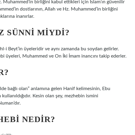
Muhammed’in birliğini kabul ettikleri için İslam’ın güvenilir
uhammed’in dostlarının, Allah ve Hz. Muhammed’in birliğini
uklarına inanırlar.
 SÜNNI MIYDI?
 Ehl-i Beyt’in üyeleridir ve aynı zamanda bu soydan gelirler.
ebi üyeleri, Muhammed ve On İki İmam inancını takip ederler.
R?
ilde bağlı olan” anlamına gelen Hanif kelimesinin, Ebu
 kullanıldığıdır. Kesin olan şey, mezhebin ismini
Numan’dır.
EBI NEDIR?