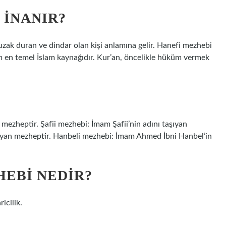
 INANIR?
 uzak duran ve dindar olan kişi anlamına gelir. Hanefi mezhebi
m en temel İslam kaynağıdır. Kur’an, öncelikle hüküm vermek
mezheptir. Şafii mezhebi: İmam Şafii’nin adını taşıyan
şıyan mezheptir. Hanbeli mezhebi: İmam Ahmed İbni Hanbel’in
EBI NEDIR?
icilik.