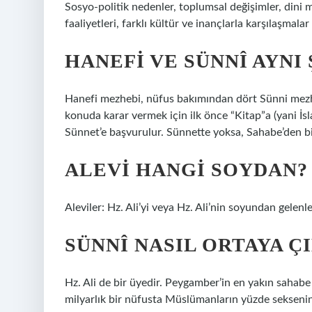
Sosyo-politik nedenler, toplumsal değişimler, dini m
faaliyetleri, farklı kültür ve inançlarla karşılaşmal
HANEFI VE SÜNNÎ AYNI 
Hanefi mezhebi, nüfus bakımından dört Sünni mezh
konuda karar vermek için ilk önce “Kitap”a (yani İsl
Sünnet’e başvurulur. Sünnette yoksa, Sahabe’den bir
ALEVI HANGI SOYDAN?
Aleviler: Hz. Ali’yi veya Hz. Ali’nin soyundan gelenle
SÜNNÎ NASIL ORTAYA Ç
Hz. Ali de bir üyedir. Peygamber’in en yakın sahabe
milyarlık bir nüfusta Müslümanların yüzde sekseni