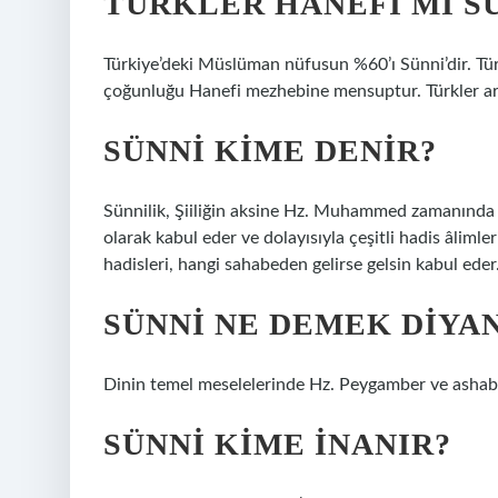
TÜRKLER HANEFI MI SÜ
Türkiye’deki Müslüman nüfusun %60’ı Sünni’dir. Türk
çoğunluğu Hanefi mezhebine mensuptur. Türkler ara
SÜNNI KIME DENIR?
Sünnilik, Şiiliğin aksine Hz. Muhammed zamanında 
olarak kabul eder ve dolayısıyla çeşitli hadis âlim
hadisleri, hangi sahabeden gelirse gelsin kabul eder
SÜNNI NE DEMEK DIYA
Dinin temel meselelerinde Hz. Peygamber ve ashabını
SÜNNI KIME INANIR?