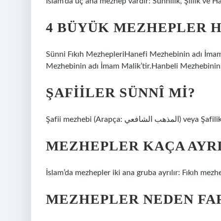
İslam’da üç ana mezhep vardır: Sünnilik, Şiilik ve Har
4 BÜYÜK MEZHEPLER H
Sünni Fıkıh MezhepleriHanefi Mezhebinin adı İmam E
Mezhebinin adı İmam Malik’tir.Hanbeli Mezhebinin
ŞAFIILER SÜNNÎ MI?
Şafii mezhebi (Arap
MEZHEPLER KAÇA AYRI
İslam’da mezhepler iki ana gruba ayrılır: Fıkıh mezhe
MEZHEPLER NEDEN FA