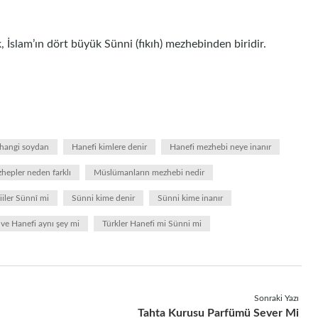
ça: المذهب الشافعي) veya Şafilik, İslam’ın dört büyük Sünni (fıkıh) mezhebinden biridir.
 hangi soydan
Hanefi kimlere denir
Hanefi mezhebi neye inanır
hepler neden farklı
Müslümanların mezhebi nedir
iiler Sünnî mi
Sünni kime denir
Sünni kime inanır
ve Hanefi aynı şey mi
Türkler Hanefi mi Sünni mi
Sonraki Yazı
Tahta Kurusu Parfümü Sever Mi