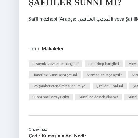
ŞAFIILER SÜNNI MI?
Şafii mezhebi (Arap
Tarih:
Makaleler
4 Büyük Mezhepler hangileri
4 mezhep hangileri
Alevi
Hanefi ve Sünnî aynı şey mi
Mezhepler kaça ayrılır
Mez
Peygamber efendimiz sünni miydi
Şafiiler Sünni mi
Şaf
Sünnî nasıl ortaya çıktı
Sünni ne demek diyanet
Sünni 
Önceki Yazı
Çadır Kumaşının Adı Nedir