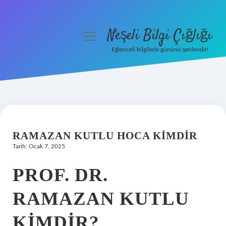
Neşeli Bilgi Çığlığı
menüyü
aç
Eğlenceli bilgilerle gününü şenlendir!
Anasayfa
Gizlilik Politikası
Yasal Uyarı
RAMAZAN KUTLU HOCA KIMDIR
Hakkımızda
Tarih: Ocak 7, 2025
PROF. DR.
RAMAZAN KUTLU
KIMDIR?