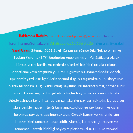
er
Reklam ve İletişim:
E-mail:
backlinkpaneli@gmail.com
Teams:
forumhizmeti@gmail.com
Whatsapp: 0262 606 0 726
Telegram: @karabul
Yasal Uyarı:
Sitemiz, 5651 Sayılı Kanun gereğince Bilgi Teknolojileri ve
İletişim Kurumu (BTK) tarafından onaylanmış bir Yer Sağlayıcı olarak
hizmet vermektedir. Bu nedenle, sitedeki içerikleri proaktif olarak
denetleme veya araştırma yükümlülüğümüz bulunmamaktadır. Ancak,
üyelerimiz yazdıkları içeriklerin sorumluluğunu taşımakta olup, siteye üye
olarak bu sorumluluğu kabul etmiş sayılırlar. Bu internet sitesi, herhangi bir
marka, kurum veya şahıs şirketi ile hiçbir bağlantısı bulunmamaktadır.
Sitede yalnızca kendi hazırladığımız makaleler paylaşılmaktadır. Burada yer
alan içerikler haber niteliği taşımamakta olup, gerçek kurum ve kişiler
hakkında paylaşım yapılmamaktadır. Gerçek kurum ve kişiler ile isim
benzerlikleri tamamen tesadüfidir. Sitemiz, kar amacı gütmeyen ve
tamamen ücretsiz bir bilgi paylaşım platformudur. Hukuka ve yasal