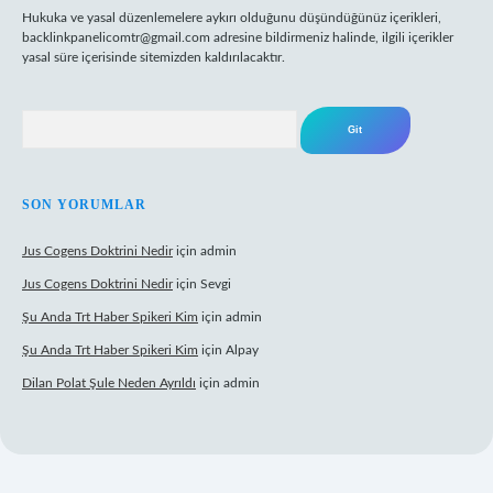
Hukuka ve yasal düzenlemelere aykırı olduğunu düşündüğünüz içerikleri,
backlinkpanelicomtr@gmail.com
adresine bildirmeniz halinde, ilgili içerikler
yasal süre içerisinde sitemizden kaldırılacaktır.
Arama
SON YORUMLAR
Jus Cogens Doktrini Nedir
için
admin
Jus Cogens Doktrini Nedir
için
Sevgi
Şu Anda Trt Haber Spikeri Kim
için
admin
Şu Anda Trt Haber Spikeri Kim
için
Alpay
Dilan Polat Şule Neden Ayrıldı
için
admin