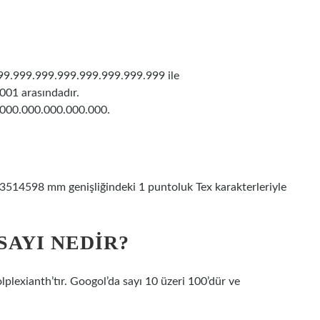
.999.999.999.999.999.999.999.999 ile
01 arasındadır.
000.000.000.000.000.
,3514598 mm genişliğindeki 1 puntoluk Tex karakterleriyle
SAYI NEDIR?
plexianth’tır. Googol’da sayı 10 üzeri 100’dür ve