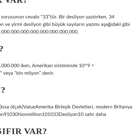
 sorusunun cevabı “33”tür. Bir desilyon yazılırken, 34
 on ve yirmi desilyon gibi büyük sayıların yazımı aşağıdaki gibi
00.000.000.000.000.000.000.000.000.
?
0.000.000 iken, Amerikan sisteminde 10^9 =
 veya “bin milyon” denir.
?
 (kısa ölçek)ValueAmerika Birleşik Devletleri, modern Britanya
lion91030Nonmillion101033Desilyon10 satır daha
IFIR VAR?