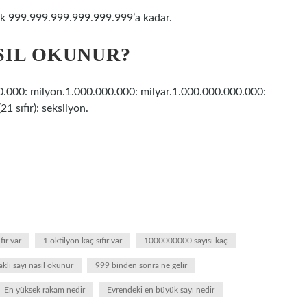
k 999.999.999.999.999.999’a kadar.
SIL OKUNUR?
000.000: milyon.1.000.000.000: milyar.1.000.000.000.000:
(21 sıfır): seksilyon.
fır var
1 oktilyon kaç sıfır var
1000000000 sayısı kaç
klı sayı nasıl okunur
999 binden sonra ne gelir
En yüksek rakam nedir
Evrendeki en büyük sayı nedir