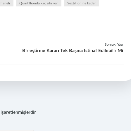
 haneli
Quintillionda kaç sıfır var
Sextillion ne kadar
Sonraki Yazı
Birleştirme Kararı Tek Başına Istinaf Edilebilir Mi
 işaretlenmişlerdir