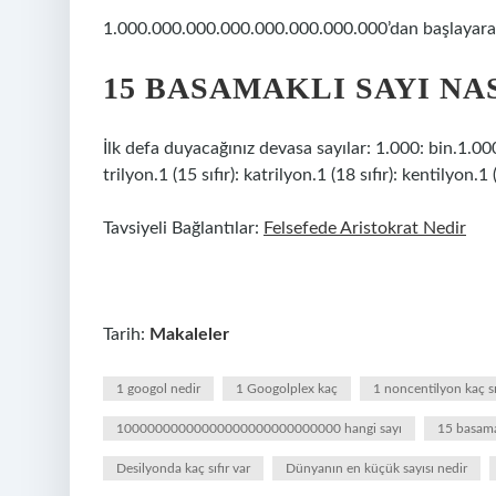
1.000.000.000.000.000.000.000.000’dan başlayara
15 BASAMAKLI SAYI NA
İlk defa duyacağınız devasa sayılar: 1.000: bin.1.
trilyon.1 (15 sıfır): katrilyon.1 (18 sıfır): kentilyon.1 
Tavsiyeli Bağlantılar:
Felsefede Aristokrat Nedir
Tarih:
Makaleler
1 googol nedir
1 Googolplex kaç
1 noncentilyon kaç sı
10000000000000000000000000000 hangi sayı
15 basama
Desilyonda kaç sıfır var
Dünyanın en küçük sayısı nedir