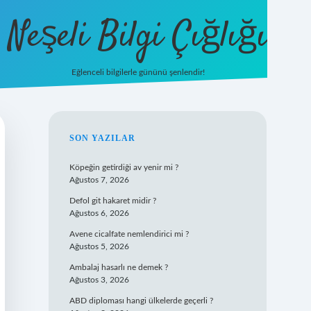
Neşeli Bilgi Çığlığı
Eğlenceli bilgilerle gününü şenlendir!
betexper
SIDEBAR
SON YAZILAR
Köpeğin getirdiği av yenir mi ?
Ağustos 7, 2026
Defol git hakaret midir ?
Ağustos 6, 2026
Avene cicalfate nemlendirici mi ?
Ağustos 5, 2026
Ambalaj hasarlı ne demek ?
Ağustos 3, 2026
ABD diploması hangi ülkelerde geçerli ?