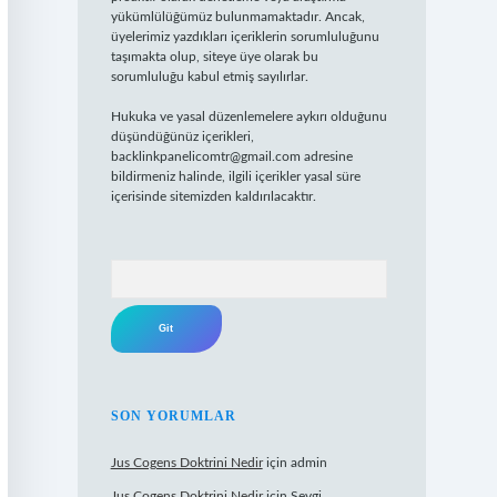
yükümlülüğümüz bulunmamaktadır. Ancak,
üyelerimiz yazdıkları içeriklerin sorumluluğunu
taşımakta olup, siteye üye olarak bu
sorumluluğu kabul etmiş sayılırlar.
Hukuka ve yasal düzenlemelere aykırı olduğunu
düşündüğünüz içerikleri,
backlinkpanelicomtr@gmail.com
adresine
bildirmeniz halinde, ilgili içerikler yasal süre
içerisinde sitemizden kaldırılacaktır.
Arama
SON YORUMLAR
Jus Cogens Doktrini Nedir
için
admin
Jus Cogens Doktrini Nedir
için
Sevgi