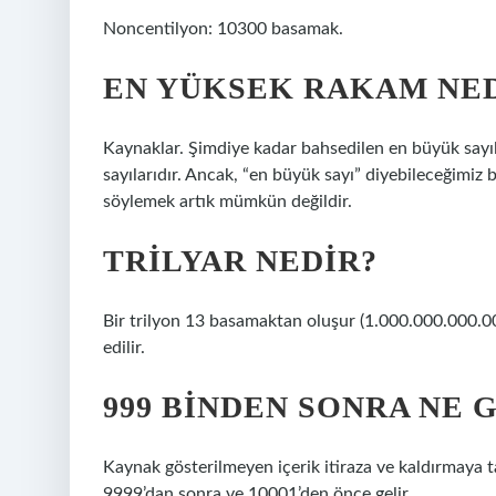
Noncentilyon: 10300 basamak.
EN YÜKSEK RAKAM NE
Kaynaklar. Şimdiye kadar bahsedilen en büyük sayıl
sayılarıdır. Ancak, “en büyük sayı” diyebileceğimiz
söylemek artık mümkün değildir.
TRILYAR NEDIR?
Bir trilyon 13 basamaktan oluşur (1.000.000.000.000)
edilir.
999 BINDEN SONRA NE 
Kaynak gösterilmeyen içerik itiraza ve kaldırmaya tab
9999’dan sonra ve 10001’den önce gelir.