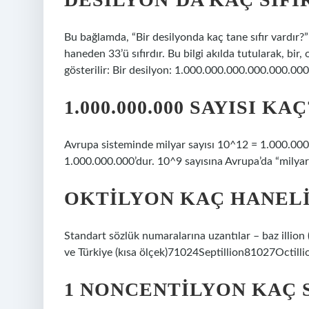
Bu bağlamda, “Bir desilyonda kaç tane sıfır vardır?”
haneden 33’ü sıfırdır. Bu bilgi akılda tutularak, bir,
gösterilir: Bir desilyon: 1.000.000.000.000.000.0
1.000.000.000 SAYISI KAÇ
Avrupa sisteminde milyar sayısı 10^12 = 1.000.00
1.000.000.000’dur. 10^9 sayısına Avrupa’da “milyar”
OKTILYON KAÇ HANELI
Standart sözlük numaralarına uzantılar – baz illion
ve Türkiye (kısa ölçek)71024Septillion81027Octil
1 NONCENTILYON KAÇ S