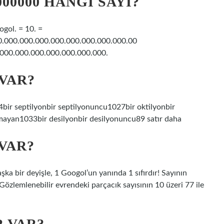
0000000 HANGI SAYI?
ogol. = 10. =
0.000.000.000.000.000.000.000.000.00
000.000.000.000.000.000.000.
 VAR?
4bir septilyonbir septilyonuncu1027bir oktilyonbir
mayan1033bir desilyonbir desilyonuncu89 satır daha
VAR?
aşka bir deyişle, 1 Googol’un yanında 1 sıfırdır! Sayının
Gözlemlenebilir evrendeki parçacık sayısının 10 üzeri 77 ile
R VAR?