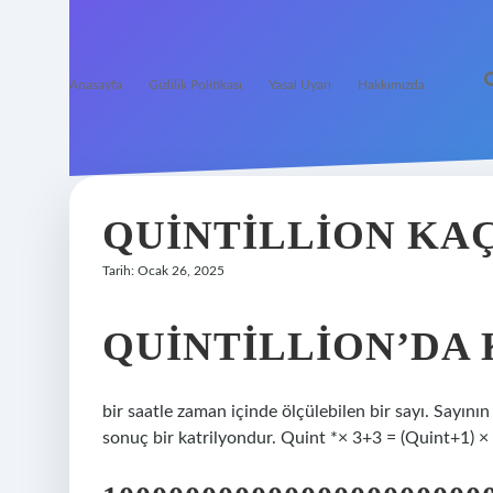
Anasayfa
Gizlilik Politikası
Yasal Uyarı
Hakkımızda
QUINTILLION KAÇ
Tarih: Ocak 26, 2025
QUINTILLION’DA 
bir saatle zaman içinde ölçülebilen bir sayı. Sayının 
sonuç bir katrilyondur. Quint *× 3+3 = (Quint+1) × 3 