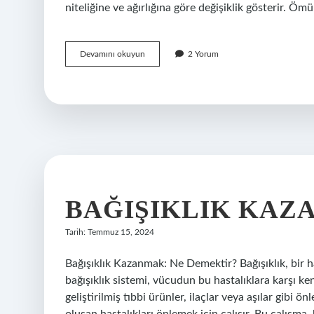
niteliğine ve ağırlığına göre değişiklik gösterir. Ö
4
Devamını okuyun
2 Yorum
ağır
ceza
ne
demek
BAĞIŞIKLIK KAZ
Tarih: Temmuz 15, 2024
Bağışıklık Kazanmak: Ne Demektir? Bağışıklık, bir h
bağışıklık sistemi, vücudun bu hastalıklara karşı ke
geliştirilmiş tıbbi ürünler, ilaçlar veya aşılar gibi 