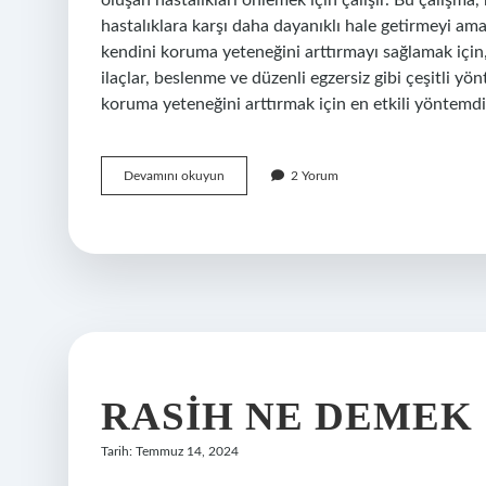
oluşan hastalıkları önlemek için çalışır. Bu çalışm
hastalıklara karşı daha dayanıklı hale getirmeyi am
kendini koruma yeteneğini arttırmayı sağlamak için,
ilaçlar, beslenme ve düzenli egzersiz gibi çeşitli yö
koruma yeteneğini arttırmak için en etkili yöntemdir
Bağışıklık
Devamını okuyun
2 Yorum
kazanmak
ne
demek
RASIH NE DEMEK
Tarih: Temmuz 14, 2024