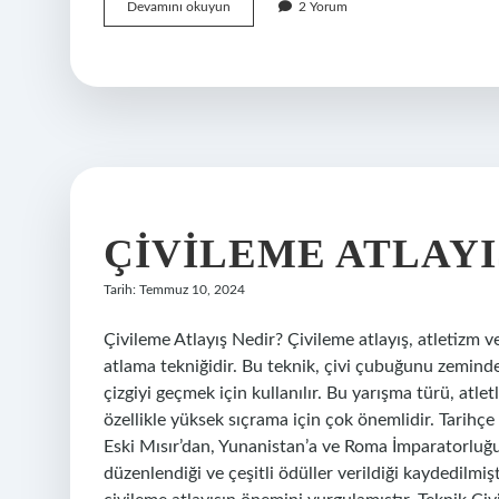
Eski
Devamını okuyun
2 Yorum
Türkçe
kök
ne
demek
ÇIVILEME ATLAYI
Tarih: Temmuz 10, 2024
Çivileme Atlayış Nedir? Çivileme atlayış, atletizm v
atlama tekniğidir. Bu teknik, çivi çubuğunu zemind
çizgiyi geçmek için kullanılır. Bu yarışma türü, atlet
özellikle yüksek sıçrama için çok önemlidir. Tarihç
Eski Mısır’dan, Yunanistan’a ve Roma İmparatorluğu’n
düzenlendiği ve çeşitli ödüller verildiği kaydedilmiş