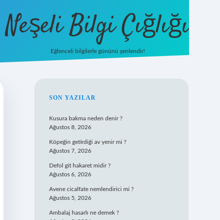
Neşeli Bilgi Çığlığı
Eğlenceli bilgilerle gününü şenlendir!
betexper
SIDEBAR
SON YAZILAR
Kusura bakma neden denir ?
Ağustos 8, 2026
Köpeğin getirdiği av yenir mi ?
Ağustos 7, 2026
Defol git hakaret midir ?
Ağustos 6, 2026
Avene cicalfate nemlendirici mi ?
Ağustos 5, 2026
Ambalaj hasarlı ne demek ?