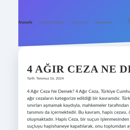
Anasayfa
Gizlilik Politikası
Yasal Uyarı
Hakkımızda
NEŞELI
BILGI
4 AĞIR CEZA NE 
ÇIĞLIĞI
Tarih: Temmuz 16, 2024
YAZILAR
4 Ağır Ceza Ne Demek? 4 Ağır Ceza, Türkiye Cumhur
ağır cezaların kategorize edildiği bir kavramdır. Tü
sınırları aşmamak kaydıyla, mahkemeler tarafından v
tanımını da içermektedir. Bu kavram, hapis cezası,
oluşmaktadır. Hapis Ceza, bir suçun işlenmesinden s
suçluyu hapishaneye kapatılarak, onu toplumdan ayr