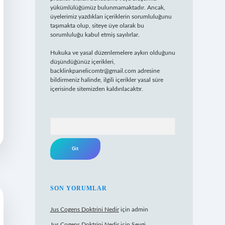
yükümlülüğümüz bulunmamaktadır. Ancak,
üyelerimiz yazdıkları içeriklerin sorumluluğunu
taşımakta olup, siteye üye olarak bu
sorumluluğu kabul etmiş sayılırlar.
Hukuka ve yasal düzenlemelere aykırı olduğunu
düşündüğünüz içerikleri,
backlinkpanelicomtr@gmail.com
adresine
bildirmeniz halinde, ilgili içerikler yasal süre
içerisinde sitemizden kaldırılacaktır.
Arama
SON YORUMLAR
Jus Cogens Doktrini Nedir
için
admin
Jus Cogens Doktrini Nedir
için
Sevgi