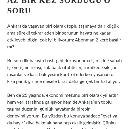
AZ BIR KEZ SORDUĞU O
SORU
Ankara’da yaşayan biri olarak toplu taşımaya dair küçük
ama sürekli tekrar eden bir sorunun hayatı ne kadar
etkileyebildiğini çok iyi biliyorum: Abonman 2 kere basılır
mı?
Bu soru ilk bakışta basit gibi duruyor ama işin içine sabah
işe yetişme telaşı, kalabalık otobüsler, turnikede sıkışan
insanlar ve kart bakiyesini kontrol ederken yaşanan o
kısa panik girince mesele biraz daha gerçek bir hâl alıyor.
Ben de 25 yaşında, ekonomi mezunu biri olarak yıllardır
hem veri tarafında çalışıyor hem de Ankara’nın toplu
taşıma düzenini günlük hayatımda birebir
deneyimliyorum. Bu yüzden bu konuya sadece “evet ya
da hayır” diye bakmak bana hep eksik gelmiştir. Çünkü