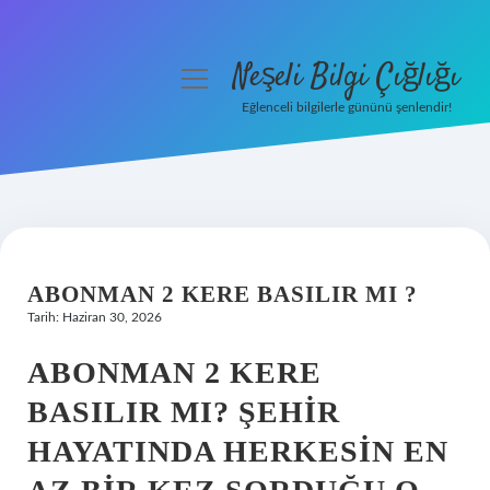
Neşeli Bilgi Çığlığı
menüyü
aç
Eğlenceli bilgilerle gününü şenlendir!
Anasayfa
Gizlilik Politikası
Yasal Uyarı
ABONMAN 2 KERE BASILIR MI ?
Hakkımızda
Tarih: Haziran 30, 2026
ABONMAN 2 KERE
BASILIR MI? ŞEHIR
HAYATINDA HERKESIN EN