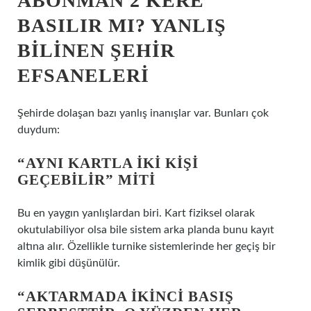
ABONMAN 2 KERE
BASILIR MI? YANLIŞ
BILINEN ŞEHIR
EFSANELERI
Şehirde dolaşan bazı yanlış inanışlar var. Bunları çok
duydum:
“AYNI KARTLA IKI KIŞI
GEÇEBILIR” MITI
Bu en yaygın yanlışlardan biri. Kart fiziksel olarak
okutulabiliyor olsa bile sistem arka planda bunu kayıt
altına alır. Özellikle turnike sistemlerinde her geçiş bir
kimlik gibi düşünülür.
“AKTARMADA IKINCI BASIŞ