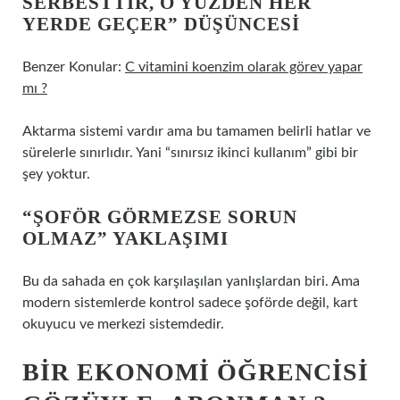
SERBESTTIR, O YÜZDEN HER
YERDE GEÇER” DÜŞÜNCESI
Benzer Konular:
C vitamini koenzim olarak görev yapar
mı ?
Aktarma sistemi vardır ama bu tamamen belirli hatlar ve
sürelerle sınırlıdır. Yani “sınırsız ikinci kullanım” gibi bir
şey yoktur.
“ŞOFÖR GÖRMEZSE SORUN
OLMAZ” YAKLAŞIMI
Bu da sahada en çok karşılaşılan yanlışlardan biri. Ama
modern sistemlerde kontrol sadece şoförde değil, kart
okuyucu ve merkezi sistemdedir.
BIR EKONOMI ÖĞRENCISI