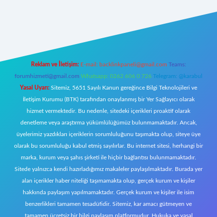
per
Reklam ve İletişim:
E-mail:
backlinkpaneli@gmail.com
Teams:
forumhizmeti@gmail.com
Whatsapp: 0262 606 0 726
Telegram: @karabul
Yasal Uyarı:
Sitemiz, 5651 Sayılı Kanun gereğince Bilgi Teknolojileri ve
İletişim Kurumu (BTK) tarafından onaylanmış bir Yer Sağlayıcı olarak
hizmet vermektedir. Bu nedenle, sitedeki içerikleri proaktif olarak
denetleme veya araştırma yükümlülüğümüz bulunmamaktadır. Ancak,
üyelerimiz yazdıkları içeriklerin sorumluluğunu taşımakta olup, siteye üye
olarak bu sorumluluğu kabul etmiş sayılırlar. Bu internet sitesi, herhangi bir
marka, kurum veya şahıs şirketi ile hiçbir bağlantısı bulunmamaktadır.
Sitede yalnızca kendi hazırladığımız makaleler paylaşılmaktadır. Burada yer
alan içerikler haber niteliği taşımamakta olup, gerçek kurum ve kişiler
hakkında paylaşım yapılmamaktadır. Gerçek kurum ve kişiler ile isim
benzerlikleri tamamen tesadüfidir. Sitemiz, kar amacı gütmeyen ve
tamamen ücretsiz bir bilgi paylaşım platformudur. Hukuka ve yasal