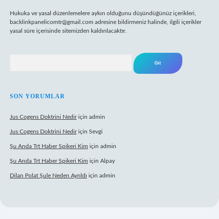
Hukuka ve yasal düzenlemelere aykırı olduğunu düşündüğünüz içerikleri,
backlinkpanelicomtr@gmail.com
adresine bildirmeniz halinde, ilgili içerikler
yasal süre içerisinde sitemizden kaldırılacaktır.
Arama
SON YORUMLAR
Jus Cogens Doktrini Nedir
için
admin
Jus Cogens Doktrini Nedir
için
Sevgi
Şu Anda Trt Haber Spikeri Kim
için
admin
Şu Anda Trt Haber Spikeri Kim
için
Alpay
Dilan Polat Şule Neden Ayrıldı
için
admin