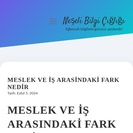
Neşeli Bilgi Çığlığı
menüyü
aç
Eğlenceli bilgilerle gününü şenlendir!
Anasayfa
Gizlilik Politikası
Yasal Uyarı
MESLEK VE IŞ ARASINDAKI FARK
Hakkımızda
NEDIR
Tarih: Eylül 5, 2024
MESLEK VE İŞ
ARASINDAKI FARK