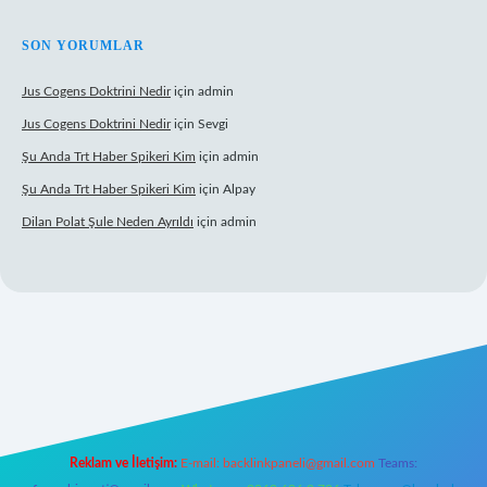
SON YORUMLAR
Jus Cogens Doktrini Nedir
için
admin
Jus Cogens Doktrini Nedir
için
Sevgi
Şu Anda Trt Haber Spikeri Kim
için
admin
Şu Anda Trt Haber Spikeri Kim
için
Alpay
Dilan Polat Şule Neden Ayrıldı
için
admin
exper
Reklam ve İletişim:
E-mail:
backlinkpaneli@gmail.com
Teams: