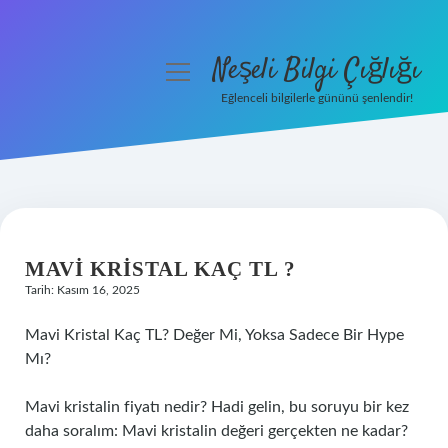
Neşeli Bilgi Çığlığı
menüyü
aç
Eğlenceli bilgilerle gününü şenlendir!
Anasayfa
Gizlilik Politikası
Yasal Uyarı
MAVI KRISTAL KAÇ TL ?
Hakkımızda
Tarih: Kasım 16, 2025
Mavi Kristal Kaç TL? Değer Mi, Yoksa Sadece Bir Hype
Mı?
Mavi kristalin fiyatı nedir? Hadi gelin, bu soruyu bir kez
daha soralım: Mavi kristalin değeri gerçekten ne kadar?