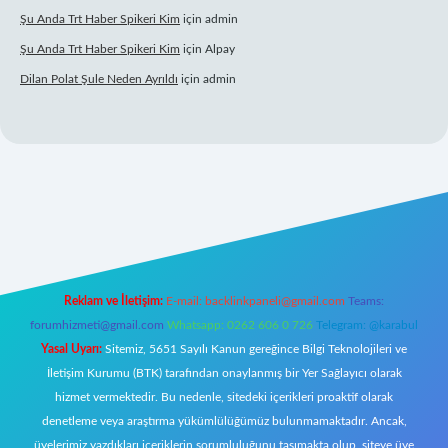
Şu Anda Trt Haber Spikeri Kim
için
admin
Şu Anda Trt Haber Spikeri Kim
için
Alpay
Dilan Polat Şule Neden Ayrıldı
için
admin
er
Reklam ve İletişim:
E-mail:
backlinkpaneli@gmail.com
Teams:
forumhizmeti@gmail.com
Whatsapp: 0262 606 0 726
Telegram: @karabul
Yasal Uyarı:
Sitemiz, 5651 Sayılı Kanun gereğince Bilgi Teknolojileri ve
İletişim Kurumu (BTK) tarafından onaylanmış bir Yer Sağlayıcı olarak
hizmet vermektedir. Bu nedenle, sitedeki içerikleri proaktif olarak
denetleme veya araştırma yükümlülüğümüz bulunmamaktadır. Ancak,
üyelerimiz yazdıkları içeriklerin sorumluluğunu taşımakta olup, siteye üye