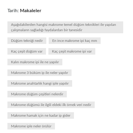
Tarih:
Makaleler
Aşağıdakilerden hangisi makrome temel düğüm teknikleri ile yapılan
çalışmaların sağladığı faydalardan bir tanesidir
Düğüm tekniği nedir
En ince makrome ipi kaç mm
Kaç çeşit düğüm var
Kaç çeşit makrome ipi var
Kalın makrome ipi ile ne yapılır
Makrome 3 büküm ip ile neler yapılır
Makrome anahtarlık hangi iple yapılır
Makrome düğüm çeşitleri nelerdir
Makrome düğümü ile ilgili eldeki ilk örnek veri nedir
Makrome hamak için ne kadar ip gider
Makrome iple neler örülür