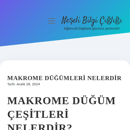
Neşeli Bilgi Çığlığı
menüyü
aç
Eğlenceli bilgilerle gününü şenlendir!
Anasayfa
Gizlilik Politikası
Yasal Uyarı
MAKROME DÜĞÜMLERI NELERDIR
Hakkımızda
Tarih: Aralık 28, 2024
MAKROME DÜĞÜM
ÇEŞITLERI
NELERDIR?