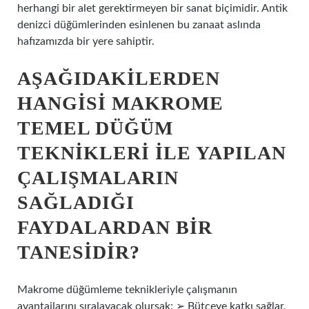
herhangi bir alet gerektirmeyen bir sanat biçimidir. Antik
denizci düğümlerinden esinlenen bu zanaat aslında
hafızamızda bir yere sahiptir.
AŞAĞIDAKILERDEN
HANGISI MAKROME
TEMEL DÜĞÜM
TEKNIKLERI ILE YAPILAN
ÇALIŞMALARIN
SAĞLADIĞI
FAYDALARDAN BIR
TANESIDIR?
Makrome düğümleme teknikleriyle çalışmanın
avantajlarını sıralayacak olursak; ➢ Bütçeye katkı sağlar.