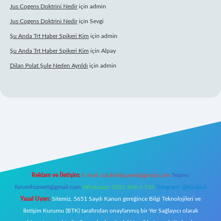
Jus Cogens Doktrini Nedir
için
admin
Jus Cogens Doktrini Nedir
için
Sevgi
Şu Anda Trt Haber Spikeri Kim
için
admin
Şu Anda Trt Haber Spikeri Kim
için
Alpay
Dilan Polat Şule Neden Ayrıldı
için
admin
per
Reklam ve İletişim:
E-mail:
backlinkpaneli@gmail.com
Teams:
forumhizmeti@gmail.com
Whatsapp: 0262 606 0 726
Telegram: @karabul
Yasal Uyarı:
Sitemiz, 5651 Sayılı Kanun gereğince Bilgi Teknolojileri ve
İletişim Kurumu (BTK) tarafından onaylanmış bir Yer Sağlayıcı olarak