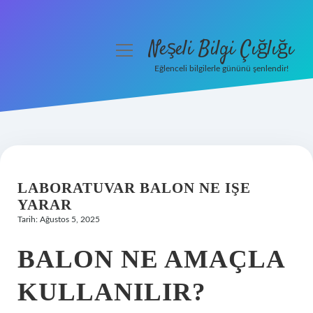
Neşeli Bilgi Çığlığı
menüyü
aç
Eğlenceli bilgilerle gününü şenlendir!
Anasayfa
Gizlilik Politikası
Yasal Uyarı
LABORATUVAR BALON NE IŞE
Hakkımızda
YARAR
Tarih: Ağustos 5, 2025
BALON NE AMAÇLA
KULLANILIR?