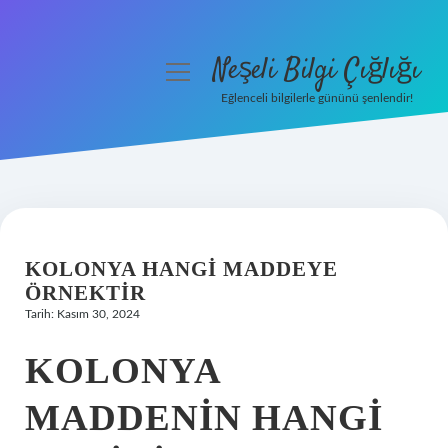
Neşeli Bilgi Çığlığı
menüyü
aç
Eğlenceli bilgilerle gününü şenlendir!
Anasayfa
Gizlilik Politikası
Yasal Uyarı
KOLONYA HANGI MADDEYE
Hakkımızda
ÖRNEKTIR
Tarih: Kasım 30, 2024
KOLONYA
MADDENIN HANGI