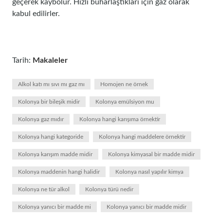
geçerek kaybolur. Hızlı buharlaştıkları için gaz olarak
kabul edilirler.
Tarih:
Makaleler
Alkol katı mı sıvı mı gaz mı
Homojen ne örnek
Kolonya bir bileşik midir
Kolonya emülsiyon mu
Kolonya gaz mıdır
Kolonya hangi karışıma örnektir
Kolonya hangi kategoride
Kolonya hangi maddelere örnektir
Kolonya karışım madde midir
Kolonya kimyasal bir madde midir
Kolonya maddenin hangi halidir
Kolonya nasıl yapılır kimya
Kolonya ne tür alkol
Kolonya türü nedir
Kolonya yanıcı bir madde mi
Kolonya yanıcı bir madde midir