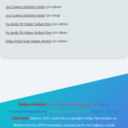
Jus Cogens Doktrini Nedir
için
admin
Jus Cogens Doktrini Nedir
için
Sevgi
Şu Anda Trt Haber Spikeri Kim
için
admin
Şu Anda Trt Haber Spikeri Kim
için
Alpay
Dilan Polat Şule Neden Ayrıldı
için
admin
r
Reklam ve İletişim:
E-mail:
backlinkpaneli@gmail.com
Teams:
forumhizmeti@gmail.com
Whatsapp: 0262 606 0 726
Telegram: @karabul
Yasal Uyarı:
Sitemiz, 5651 Sayılı Kanun gereğince Bilgi Teknolojileri ve
İletişim Kurumu (BTK) tarafından onaylanmış bir Yer Sağlayıcı olarak