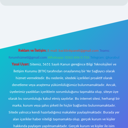
er
Reklam ve İletişim:
E-mail:
backlinkpaneli@gmail.com
Teams:
forumhizmeti@gmail.com
Whatsapp: 0262 606 0 726
Telegram: @karabul
Yasal Uyarı:
Sitemiz, 5651 Sayılı Kanun gereğince Bilgi Teknolojileri ve
İletişim Kurumu (BTK) tarafından onaylanmış bir Yer Sağlayıcı olarak
hizmet vermektedir. Bu nedenle, sitedeki içerikleri proaktif olarak
denetleme veya araştırma yükümlülüğümüz bulunmamaktadır. Ancak,
üyelerimiz yazdıkları içeriklerin sorumluluğunu taşımakta olup, siteye üye
olarak bu sorumluluğu kabul etmiş sayılırlar. Bu internet sitesi, herhangi bir
marka, kurum veya şahıs şirketi ile hiçbir bağlantısı bulunmamaktadır.
Sitede yalnızca kendi hazırladığımız makaleler paylaşılmaktadır. Burada yer
alan içerikler haber niteliği taşımamakta olup, gerçek kurum ve kişiler
hakkında paylaşım yapılmamaktadır. Gerçek kurum ve kişiler ile isim