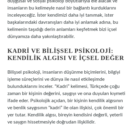
duygusal ve sosyal psikoloji boyutlarıyla ele alacak ve
insanların bu kelimeyle nasıl bir bağlantı kurduklarını
inceleyeceğiz. İster kendimizi daha iyi tanımak, ister
başkalarındaki davranışları daha iyi anlamak adına, bu
kelimenin taşıdığı derin anlamları keşfetmek bizi içsel
dünyamıza daha yakınlaştırabilir.
KADRI VE BILIŞSEL PSIKOLOJI:
KENDILIK ALGISI VE İÇSEL DEĞER
Bilişsel psikoloji, insanların düşünme biçimlerini, bilgiyi
işleme süreçlerini ve dünya ile nasıl etkileşimde
bulunduklarını inceler. “Kadri” kelimesi, Türkçede çoğu
zaman bir kişinin değerini, saygıyı ve ona duyulan kıymeti
ifade eder. Psikolojik açıdan, bir kişinin kendilik algısının
ve benlik saygısının “kadri” ile olan ilişkisi, çok önemli bir
yer tutar. Kendilik algısı, bireyin kendisini değerli, yeterli
ve saygın hissetmesiyle doğrudan ilişkilidir.