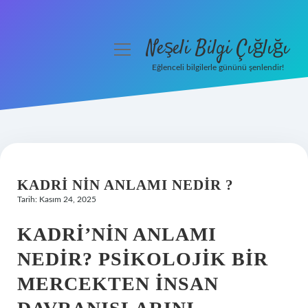
Neşeli Bilgi Çığlığı
menüyü
aç
Eğlenceli bilgilerle gününü şenlendir!
Anasayfa
Gizlilik Politikası
Yasal Uyarı
KADRI NIN ANLAMI NEDIR ?
Hakkımızda
Tarih: Kasım 24, 2025
KADRI’NIN ANLAMI
NEDIR? PSIKOLOJIK BIR
MERCEKTEN İNSAN