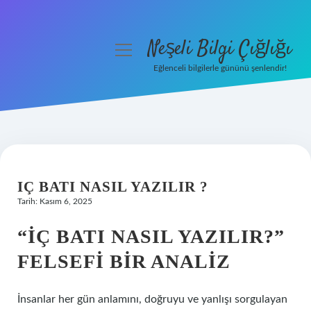
Neşeli Bilgi Çığlığı
menüyü
aç
Eğlenceli bilgilerle gününü şenlendir!
Anasayfa
Gizlilik Politikası
Yasal Uyarı
IÇ BATI NASIL YAZILIR ?
Hakkımızda
Tarih: Kasım 6, 2025
“İÇ BATI NASIL YAZILIR?”
FELSEFI BIR ANALIZ
İnsanlar her gün anlamını, doğruyu ve yanlışı sorgulayan