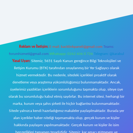
xper
Reklam ve İletişim:
E-mail:
backlinkpaneli@gmail.com
Teams:
forumhizmeti@gmail.com
Whatsapp: 0262 606 0 726
Telegram: @karabul
Yasal Uyarı:
Sitemiz, 5651 Sayılı Kanun gereğince Bilgi Teknolojileri ve
İletişim Kurumu (BTK) tarafından onaylanmış bir Yer Sağlayıcı olarak
hizmet vermektedir. Bu nedenle, sitedeki içerikleri proaktif olarak
denetleme veya araştırma yükümlülüğümüz bulunmamaktadır. Ancak,
üyelerimiz yazdıkları içeriklerin sorumluluğunu taşımakta olup, siteye üye
olarak bu sorumluluğu kabul etmiş sayılırlar. Bu internet sitesi, herhangi bir
marka, kurum veya şahıs şirketi ile hiçbir bağlantısı bulunmamaktadır.
Sitede yalnızca kendi hazırladığımız makaleler paylaşılmaktadır. Burada yer
alan içerikler haber niteliği taşımamakta olup, gerçek kurum ve kişiler
hakkında paylaşım yapılmamaktadır. Gerçek kurum ve kişiler ile isim
benzerlikleri tamamen tesadüfidir. Sitemiz, kar amacı gütmeyen ve