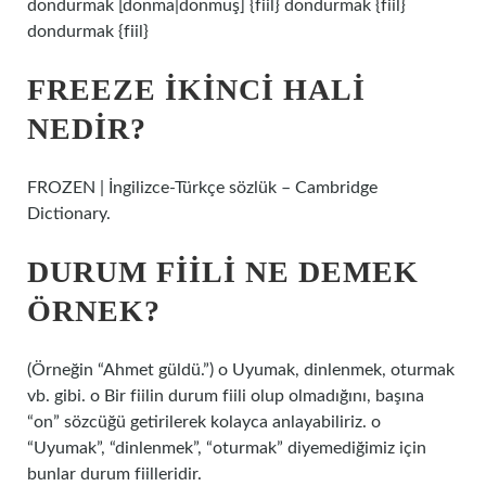
dondurmak [donma|donmuş] {fiil} dondurmak {fiil}
dondurmak {fiil}
FREEZE IKINCI HALI
NEDIR?
FROZEN | İngilizce-Türkçe sözlük – Cambridge
Dictionary.
DURUM FIILI NE DEMEK
ÖRNEK?
(Örneğin “Ahmet güldü.”) o Uyumak, dinlenmek, oturmak
vb. gibi. o Bir fiilin durum fiili olup olmadığını, başına
“on” sözcüğü getirilerek kolayca anlayabiliriz. o
“Uyumak”, “dinlenmek”, “oturmak” diyemediğimiz için
bunlar durum fiilleridir.