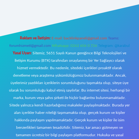
er
Reklam ve İletişim:
E-mail:
backlinkpaneli@gmail.com
Teams:
forumhizmeti@gmail.com
Whatsapp: 0262 606 0 726
Telegram: @karabul
Yasal Uyarı:
Sitemiz, 5651 Sayılı Kanun gereğince Bilgi Teknolojileri ve
İletişim Kurumu (BTK) tarafından onaylanmış bir Yer Sağlayıcı olarak
hizmet vermektedir. Bu nedenle, sitedeki içerikleri proaktif olarak
denetleme veya araştırma yükümlülüğümüz bulunmamaktadır. Ancak,
üyelerimiz yazdıkları içeriklerin sorumluluğunu taşımakta olup, siteye üye
olarak bu sorumluluğu kabul etmiş sayılırlar. Bu internet sitesi, herhangi bir
marka, kurum veya şahıs şirketi ile hiçbir bağlantısı bulunmamaktadır.
Sitede yalnızca kendi hazırladığımız makaleler paylaşılmaktadır. Burada yer
alan içerikler haber niteliği taşımamakta olup, gerçek kurum ve kişiler
hakkında paylaşım yapılmamaktadır. Gerçek kurum ve kişiler ile isim
benzerlikleri tamamen tesadüfidir. Sitemiz, kar amacı gütmeyen ve
tamamen ücretsiz bir bilgi paylaşım platformudur. Hukuka ve yasal