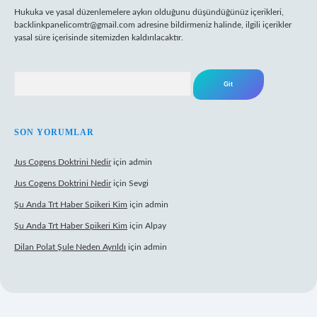
Hukuka ve yasal düzenlemelere aykırı olduğunu düşündüğünüz içerikleri,
backlinkpanelicomtr@gmail.com
adresine bildirmeniz halinde, ilgili içerikler
yasal süre içerisinde sitemizden kaldırılacaktır.
Arama
SON YORUMLAR
Jus Cogens Doktrini Nedir
için
admin
Jus Cogens Doktrini Nedir
için
Sevgi
Şu Anda Trt Haber Spikeri Kim
için
admin
Şu Anda Trt Haber Spikeri Kim
için
Alpay
Dilan Polat Şule Neden Ayrıldı
için
admin