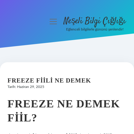
Neşeli Bilgi Çığlığı
menüyü
aç
Eğlenceli bilgilerle gününü şenlendir!
Anasayfa
Gizlilik Politikası
Yasal Uyarı
FREEZE FIILI NE DEMEK
Hakkımızda
Tarih: Haziran 29, 2025
FREEZE NE DEMEK
FIIL?