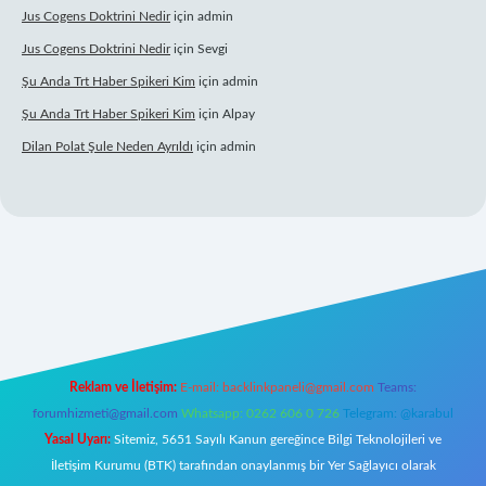
Jus Cogens Doktrini Nedir
için
admin
Jus Cogens Doktrini Nedir
için
Sevgi
Şu Anda Trt Haber Spikeri Kim
için
admin
Şu Anda Trt Haber Spikeri Kim
için
Alpay
Dilan Polat Şule Neden Ayrıldı
için
admin
er
Reklam ve İletişim:
E-mail:
backlinkpaneli@gmail.com
Teams:
forumhizmeti@gmail.com
Whatsapp: 0262 606 0 726
Telegram: @karabul
Yasal Uyarı:
Sitemiz, 5651 Sayılı Kanun gereğince Bilgi Teknolojileri ve
İletişim Kurumu (BTK) tarafından onaylanmış bir Yer Sağlayıcı olarak