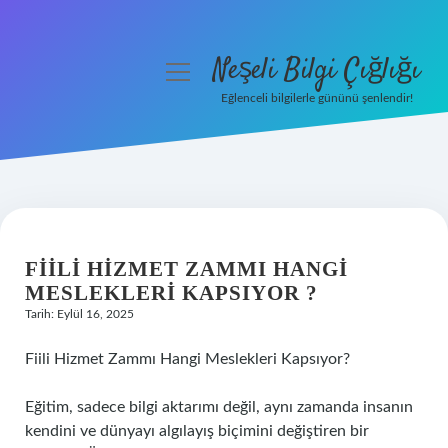
Neşeli Bilgi Çığlığı
menüyü
aç
Eğlenceli bilgilerle gününü şenlendir!
Anasayfa
Gizlilik Politikası
Yasal Uyarı
FIILI HIZMET ZAMMI HANGI
Hakkımızda
MESLEKLERI KAPSIYOR ?
Tarih: Eylül 16, 2025
Fiili Hizmet Zammı Hangi Meslekleri Kapsıyor?
Eğitim, sadece bilgi aktarımı değil, aynı zamanda insanın
kendini ve dünyayı algılayış biçimini değiştiren bir