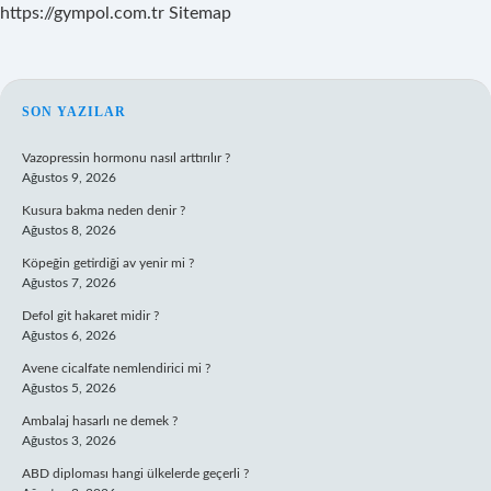
https://gympol.com.tr
Sitemap
SIDEBAR
SON YAZILAR
Vazopressin hormonu nasıl arttırılır ?
Ağustos 9, 2026
Kusura bakma neden denir ?
Ağustos 8, 2026
Köpeğin getirdiği av yenir mi ?
Ağustos 7, 2026
Defol git hakaret midir ?
Ağustos 6, 2026
Avene cicalfate nemlendirici mi ?
Ağustos 5, 2026
Ambalaj hasarlı ne demek ?
Ağustos 3, 2026
ABD diploması hangi ülkelerde geçerli ?