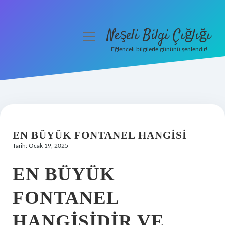
Neşeli Bilgi Çığlığı
menüyü
aç
Eğlenceli bilgilerle gününü şenlendir!
Anasayfa
Gizlilik Politikası
Yasal Uyarı
EN BÜYÜK FONTANEL HANGISI
Hakkımızda
Tarih: Ocak 19, 2025
EN BÜYÜK
FONTANEL
HANGISIDIR VE