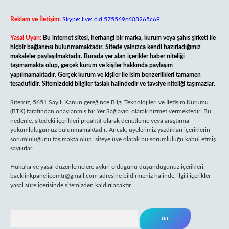
Reklam ve İletişim:
Skype: live:.cid.575569c608265c69
Yasal Uyarı:
Bu internet sitesi, herhangi bir marka, kurum veya şahıs şirketi ile
hiçbir bağlantısı bulunmamaktadır. Sitede yalnızca kendi hazırladığımız
makaleler paylaşılmaktadır. Burada yer alan içerikler haber niteliği
taşımamakta olup, gerçek kurum ve kişiler hakkında paylaşım
yapılmamaktadır. Gerçek kurum ve kişiler ile isim benzerlikleri tamamen
tesadüfidir. Sitemizdeki bilgiler taslak halindedir ve tavsiye niteliği taşımazlar.
Sitemiz, 5651 Sayılı Kanun gereğince Bilgi Teknolojileri ve İletişim Kurumu
(BTK) tarafından onaylanmış bir Yer Sağlayıcı olarak hizmet vermektedir. Bu
nedenle, sitedeki içerikleri proaktif olarak denetleme veya araştırma
yükümlülüğümüz bulunmamaktadır. Ancak, üyelerimiz yazdıkları içeriklerin
sorumluluğunu taşımakta olup, siteye üye olarak bu sorumluluğu kabul etmiş
sayılırlar.
Hukuka ve yasal düzenlemelere aykırı olduğunu düşündüğünüz içerikleri,
backlinkpanelicomtr@gmail.com
adresine bildirmeniz halinde, ilgili içerikler
yasal süre içerisinde sitemizden kaldırılacaktır.
Arama