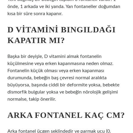
önde, 1 arkada ve iki yanda. Yan fontaneller doğumdan
kısa bir süre sonra kapanır.
D VITAMINI BINGILDAĞI
KAPATIR MI?
Başka bir deyişle, D vitamini almak fontanelin
küçülmesine veya erken kapanmasına neden olmaz.
Fontanelin küçük olması veya erken kapanması
durumunda, bebeğin baş çevresi normal aralıkta
büyüyorsa, başında ciddi bir deformite yoksa, bebekte
dismorfik bulgular yoksa ve bebeğin nörolojik gelişimi
normalse, takip önerilir.
ARKA FONTANEL KAÇ CM?
Arka fontanel üçgen şeklindedir ve parmak ucu (0.