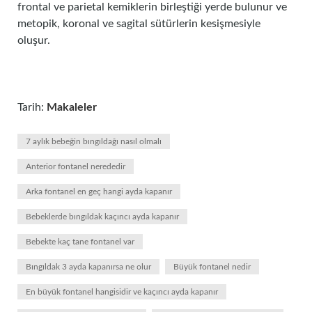
frontal ve parietal kemiklerin birleştiği yerde bulunur ve
metopik, koronal ve sagital sütürlerin kesişmesiyle
oluşur.
Tarih:
Makaleler
7 aylık bebeğin bıngıldağı nasıl olmalı
Anterior fontanel nerededir
Arka fontanel en geç hangi ayda kapanır
Bebeklerde bıngıldak kaçıncı ayda kapanır
Bebekte kaç tane fontanel var
Bıngıldak 3 ayda kapanırsa ne olur
Büyük fontanel nedir
En büyük fontanel hangisidir ve kaçıncı ayda kapanır