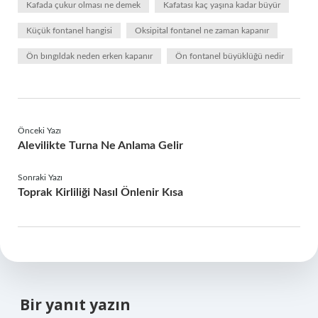
Kafada çukur olması ne demek
Kafatası kaç yaşına kadar büyür
Küçük fontanel hangisi
Oksipital fontanel ne zaman kapanır
Ön bıngıldak neden erken kapanır
Ön fontanel büyüklüğü nedir
Önceki Yazı
Alevilikte Turna Ne Anlama Gelir
Sonraki Yazı
Toprak Kirliliği Nasıl Önlenir Kısa
Bir yanıt yazın