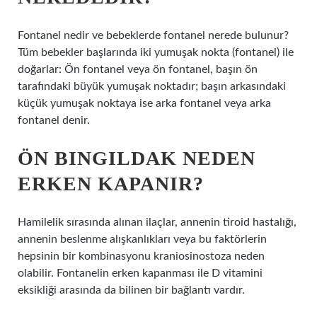
Fontanel nedir ve bebeklerde fontanel nerede bulunur?
Tüm bebekler başlarında iki yumuşak nokta (fontanel) ile
doğarlar: Ön fontanel veya ön fontanel, başın ön
tarafındaki büyük yumuşak noktadır; başın arkasındaki
küçük yumuşak noktaya ise arka fontanel veya arka
fontanel denir.
ÖN BINGILDAK NEDEN
ERKEN KAPANIR?
Hamilelik sırasında alınan ilaçlar, annenin tiroid hastalığı,
annenin beslenme alışkanlıkları veya bu faktörlerin
hepsinin bir kombinasyonu kraniosinostoza neden
olabilir. Fontanelin erken kapanması ile D vitamini
eksikliği arasında da bilinen bir bağlantı vardır.