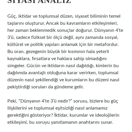
SIYASI ANALIZ
Güç, iktidar ve toplumsal düzen, siyaset biliminin temel
taşlarını oluşturur. Ancak bu kavramların etkileşimleri,
her zaman beklenmedik sonuçlar doğurur. Dünyanın 4’te
3’ü, sadece fiziksel bir ölçü değil, aynı zamanda sosyal,
kültürel ve politik yapıları anlamak için bir metafordur.
Bu oran, gezegenin büyük bir kısmının hala yeterli
kaynaklara, fırsatlara ve haklara sahip olmadığını
simgeler. Gücün ve iktidarın nasıl dağıldığı, kimlerin bu
dağılımda avantajlı olduğuna karar verirken, toplumsal
düzenin nasıl şekillendiği ve kurumların bu düzeni nasıl
pekiştirdiği soruları da gündeme gelir.
Peki, “Dünyanın 4’te 3’ü nedir?” sorusu, bizlere bu güç
ilişkilerini ve toplumsal eşitsizliği nasıl anlamamız
gerektiğini gösteriyor? İktidar, kurumlar ve ideolojilerin
etkileşimi, bu soruyu yanıtlamanın anahtarını sunar.