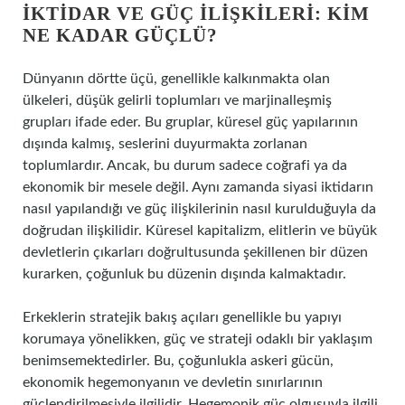
İKTIDAR VE GÜÇ İLIŞKILERI: KIM
NE KADAR GÜÇLÜ?
Dünyanın dörtte üçü, genellikle kalkınmakta olan
ülkeleri, düşük gelirli toplumları ve marjinalleşmiş
grupları ifade eder. Bu gruplar, küresel güç yapılarının
dışında kalmış, seslerini duyurmakta zorlanan
toplumlardır. Ancak, bu durum sadece coğrafi ya da
ekonomik bir mesele değil. Aynı zamanda siyasi iktidarın
nasıl yapılandığı ve güç ilişkilerinin nasıl kurulduğuyla da
doğrudan ilişkilidir. Küresel kapitalizm, elitlerin ve büyük
devletlerin çıkarları doğrultusunda şekillenen bir düzen
kurarken, çoğunluk bu düzenin dışında kalmaktadır.
Erkeklerin stratejik bakış açıları genellikle bu yapıyı
korumaya yönelikken, güç ve strateji odaklı bir yaklaşım
benimsemektedirler. Bu, çoğunlukla askeri gücün,
ekonomik hegemonyanın ve devletin sınırlarının
güçlendirilmesiyle ilgilidir. Hegemonik güç olgusuyla ilgili