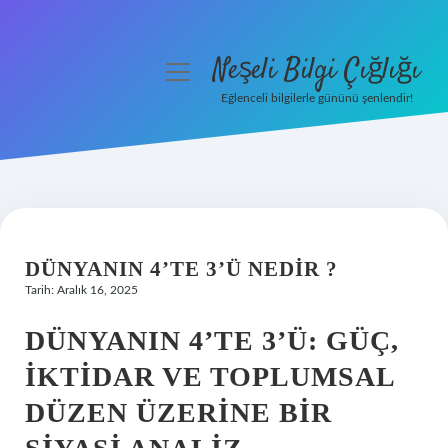
Neşeli Bilgi Çığlığı
menüyü
aç
Eğlenceli bilgilerle gününü şenlendir!
Anasayfa
Gizlilik Politikası
Yasal Uyarı
DÜNYANIN 4’TE 3’Ü NEDIR ?
Hakkımızda
Tarih: Aralık 16, 2025
DÜNYANIN 4’TE 3’Ü: GÜÇ,
İKTIDAR VE TOPLUMSAL
DÜZEN ÜZERINE BIR