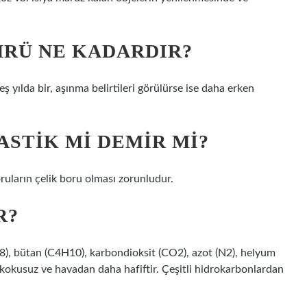
RÜ NE KADARDIR?
beş yılda bir, aşınma belirtileri görülürse ise daha erken
STIK MI DEMIR MI?
ruların çelik boru olması zorunludur.
R?
), bütan (C4H10), karbondioksit (CO2), azot (N2), helyum
z, kokusuz ve havadan daha hafiftir. Çeşitli hidrokarbonlardan