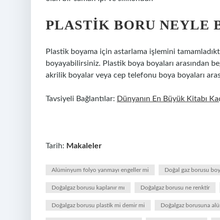
PLASTIK BORU NEYLE 
Plastik boyama için astarlama işlemini tamamladıkta
boyayabilirsiniz. Plastik boya boyaları arasından beğ
akrilik boyalar veya cep telefonu boya boyaları aras
Tavsiyeli Bağlantılar:
Dünyanın En Büyük Kitabı Kaç
Tarih:
Makaleler
Alüminyum folyo yanmayı engeller mi
Doğal gaz borusu boy
Doğalgaz borusu kaplanır mı
Doğalgaz borusu ne renktir
Doğalgaz borusu plastik mi demir mi
Doğalgaz borusuna alüm