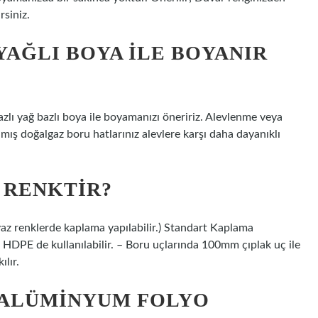
rsiniz.
AĞLI BOYA ILE BOYANIR
zlı yağ bazlı boya ile boyamanızı öneririz. Alevlenme veya
ış doğalgaz boru hatlarınız alevlere karşı daha dayanıklı
 RENKTIR?
yaz renklerde kaplama yapılabilir.) Standart Kaplama
HDPE de kullanılabilir. – Boru uçlarında 100mm çıplak uç ile
ılır.
ALÜMINYUM FOLYO