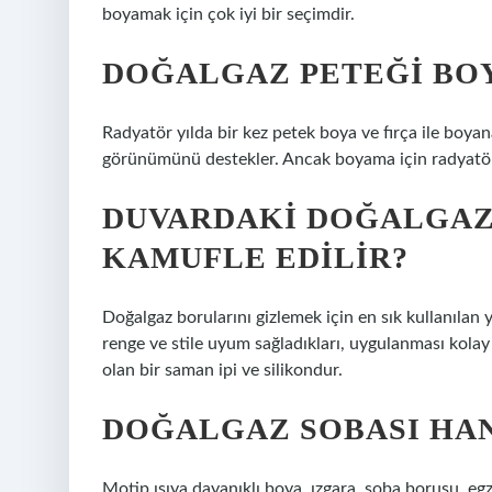
boyamak için çok iyi bir seçimdir.
DOĞALGAZ PETEĞI BOY
Radyatör yılda bir kez petek boya ve fırça ile boyan
görünümünü destekler. Ancak boyama için radyatör bo
DUVARDAKI DOĞALGAZ
KAMUFLE EDILIR?
Doğalgaz borularını gizlemek için en sık kullanılan y
renge ve stile uyum sağladıkları, uygulanması kolay o
olan bir saman ipi ve silikondur.
DOĞALGAZ SOBASI HAN
Motip ısıya dayanıklı boya, ızgara, soba borusu, eg