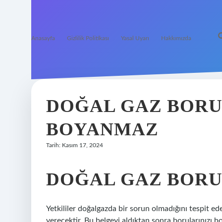
Anasayfa
Gizlilik Politikası
Yasal Uyarı
Hakkımızda
DOĞAL GAZ BORU
BOYANMAZ
Tarih: Kasım 17, 2024
DOĞAL GAZ BORU
Yetkililer doğalgazda bir sorun olmadığını tespit eder
verecektir. Bu belgeyi aldıktan sonra borularınızı 