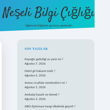
Neşeli Bilgi Çığlığı
Eğlenceli bilgilerle gününü şenlendir!
betexper
SIDEBAR
SON YAZILAR
Köpeğin getirdiği av yenir mi ?
Ağustos 7, 2026
Defol git hakaret midir ?
Ağustos 6, 2026
Avene cicalfate nemlendirici mi ?
Ağustos 5, 2026
Ambalaj hasarlı ne demek ?
Ağustos 3, 2026
ABD diploması hangi ülkelerde geçerli ?