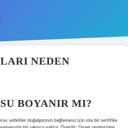
LARI NEDEN
SU BOYANIR MI?
se, yetkililer doğalgazınızı bağlamanız için size bir sertifika
boyamanızda bir sakınca yoktur. Önerilir; Duvar renginizden