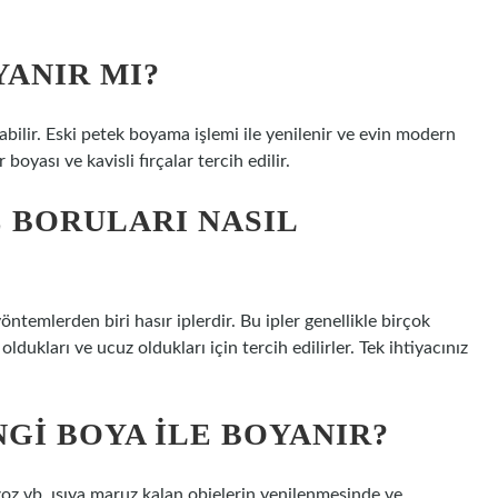
ANIR MI?
abilir. Eski petek boyama işlemi ile yenilenir ve evin modern
yası ve kavisli fırçalar tercih edilir.
 BORULARI NASIL
öntemlerden biri hasır iplerdir. Bu ipler genellikle birçok
ldukları ve ucuz oldukları için tercih edilirler. Tek ihtiyacınız
GI BOYA ILE BOYANIR?
zoz vb. ısıya maruz kalan objelerin yenilenmesinde ve