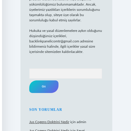
yükümlülüğümüz bulunmamaktadır. Ancak,
üyelerimiz yazdıkları içeriklerin sorumluluğunu
taşımakta olup, siteye üye olarak bu
sorumluluğu kabul etmiş sayılırlar.
Hukuka ve yasal düzenlemelere aykırı olduğunu
düşündüğünüz içerikleri,
backlinkpanelicomtr@gmail.com
adresine
bildirmeniz halinde, ilgili içerikler yasal süre
içerisinde sitemizden kaldırılacaktır.
Arama
SON YORUMLAR
Jus Cogens Doktrini Nedir
için
admin
Jus Cogens Doktrini Nedir
için
Sevgi