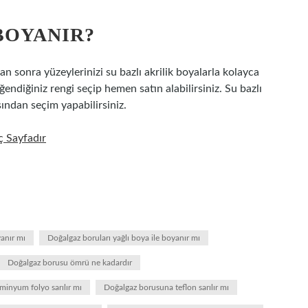
BOYANIR?
n sonra yüzeylerinizi su bazlı akrilik boyalarla kolayca
endiğiniz rengi seçip hemen satın alabilirsiniz. Su bazlı
ından seçim yapabilirsiniz.
 Sayfadır
anır mı
Doğalgaz boruları yağlı boya ile boyanır mı
Doğalgaz borusu ömrü ne kadardır
inyum folyo sarılır mı
Doğalgaz borusuna teflon sarılır mı