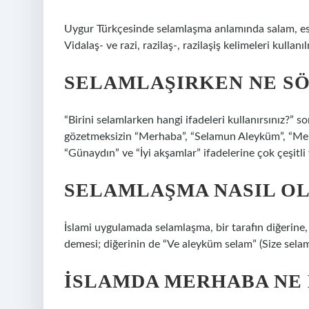
Uygur Türkçesinde selamlaşma anlamında salam, es
Vidalaş- ve razi, razilaş-, razilaşiş kelimeleri kull
SELAMLAŞIRKEN NE S
“Birini selamlarken hangi ifadeleri kullanırsınız?”
gözetmeksizin “Merhaba”, “Selamun Aleyküm”, “Merhaba
“Günaydın” ve “İyi akşamlar” ifadelerine çok çeşitli y
SELAMLAŞMA NASIL O
İslami uygulamada selamlaşma, bir tarafın diğerine,
demesi; diğerinin de “Ve aleyküm selam” (Size selam,
İSLAMDA MERHABA NE