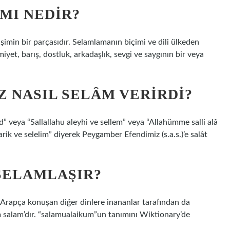
MI NEDIR?
şimin bir parçasıdır. Selamlamanın biçimi ve dili ülkeden
iyet, barış, dostluk, arkadaşlık, sevgi ve saygının bir veya
 NASIL SELÂM VERIRDI?
 veya “Sallallahu aleyhi ve sellem” veya “Allahümme salli alâ
ik ve selelim” diyerek Peygamber Efendimiz (s.a.s.)’e salât
SELAMLAŞIR?
 Arapça konuşan diğer dinlere inananlar tarafından da
m salam’dır. “salamualaikum”un tanımını Wiktionary’de