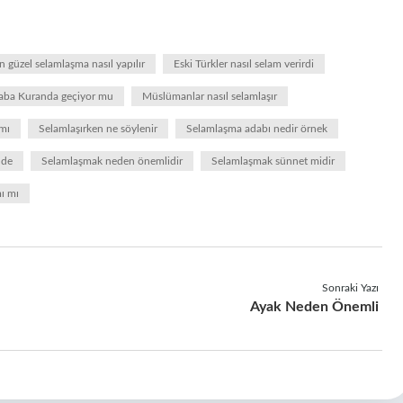
n güzel selamlaşma nasıl yapılır
Eski Türkler nasıl selam verirdi
ba Kuranda geçiyor mu
Müslümanlar nasıl selamlaşır
 mı
Selamlaşırken ne söylenir
Selamlaşma adabı nedir örnek
dde
Selamlaşmak neden önemlidir
Selamlaşmak sünnet midir
ı mı
Sonraki Yazı
Ayak Neden Önemli