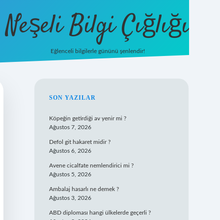
Neşeli Bilgi Çığlığı
Eğlenceli bilgilerle gününü şenlendir!
betexper
SIDEBAR
SON YAZILAR
Köpeğin getirdiği av yenir mi ?
Ağustos 7, 2026
Defol git hakaret midir ?
Ağustos 6, 2026
Avene cicalfate nemlendirici mi ?
Ağustos 5, 2026
Ambalaj hasarlı ne demek ?
Ağustos 3, 2026
ABD diploması hangi ülkelerde geçerli ?