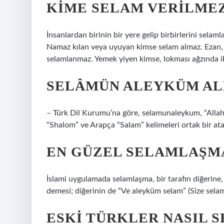
KIME SELAM VERILME
İnsanlardan birinin bir yere gelip birbirlerini selam
Namaz kılan veya uyuyan kimse selam almaz. Ezan,
selamlanmaz. Yemek yiyen kimse, lokması ağzında 
SELÂMÜN ALEYKÜM ALL
– Türk Dil Kurumu’na göre, selamunaleykum, “Allah’ı
“Shalom” ve Arapça “Salam” kelimeleri ortak bir ata
EN GÜZEL SELAMLAŞMA
İslami uygulamada selamlaşma, bir tarafın diğerine,
demesi; diğerinin de “Ve aleyküm selam” (Size selam,
ESKI TÜRKLER NASIL S