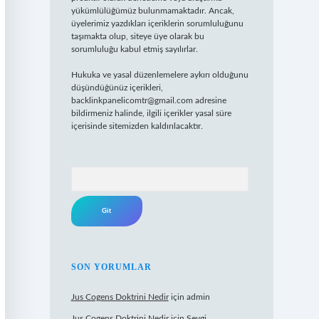
yükümlülüğümüz bulunmamaktadır. Ancak,
üyelerimiz yazdıkları içeriklerin sorumluluğunu
taşımakta olup, siteye üye olarak bu
sorumluluğu kabul etmiş sayılırlar.
Hukuka ve yasal düzenlemelere aykırı olduğunu
düşündüğünüz içerikleri,
backlinkpanelicomtr@gmail.com
adresine
bildirmeniz halinde, ilgili içerikler yasal süre
içerisinde sitemizden kaldırılacaktır.
Arama
SON YORUMLAR
Jus Cogens Doktrini Nedir
için
admin
Jus Cogens Doktrini Nedir
için
Sevgi