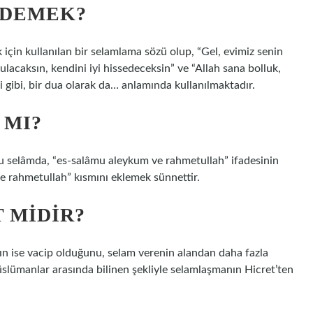
 DEMEK?
 için kullanılan bir selamlama sözü olup, “Gel, evimiz senin
ulacaksın, kendini iyi hissedeceksin” ve “Allah sana bolluk,
ği gibi, bir dua olarak da… anlamında kullanılmaktadır.
 MI?
Bu selâmda, “es-salâmu aleykum ve rahmetullah” ifadesinin
e rahmetullah” kısmını eklemek sünnettir.
 MIDIR?
ın ise vacip olduğunu, selam verenin alandan daha fazla
Müslümanlar arasında bilinen şekliyle selamlaşmanın Hicret’ten