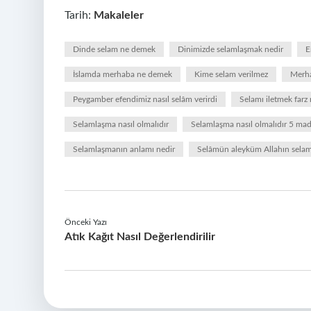
Tarih:
Makaleler
Dinde selam ne demek
Dinimizde selamlaşmak nedir
E
İslamda merhaba ne demek
Kime selam verilmez
Merha
Peygamber efendimiz nasıl selâm verirdi
Selamı iletmek farz
Selamlaşma nasıl olmalıdır
Selamlaşma nasıl olmalıdır 5 ma
Selamlaşmanın anlamı nedir
Selâmün aleyküm Allahın selam
Önceki Yazı
Atık Kağıt Nasıl Değerlendirilir