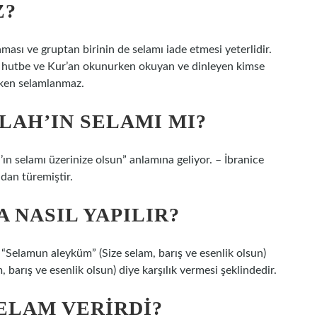
Z?
laması ve gruptan birinin de selamı iade etmesi yeterlidir.
 hutbe ve Kur’an okunurken okuyan ve dinleyen kimse
iken selamlanmaz.
AH’IN SELAMI MI?
n selamı üzerinize olsun” anlamına geliyor. – İbranice
dan türemiştir.
 NASIL YAPILIR?
 “Selamun aleyküm” (Size selam, barış ve esenlik olsun)
 barış ve esenlik olsun) diye karşılık vermesi şeklindedir.
ELAM VERIRDI?