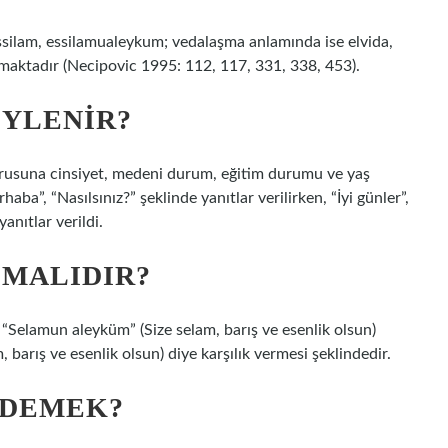
silam, essilamualeykum; vedalaşma anlamında ise elvida,
anılmaktadır (Necipovic 1995: 112, 117, 331, 338, 453).
ÖYLENIR?
 sorusuna cinsiyet, medeni durum, eğitim durumu ve yaş
”, “Nasılsınız?” şeklinde yanıtlar verilirken, “İyi günler”,
anıtlar verildi.
LMALIDIR?
 “Selamun aleyküm” (Size selam, barış ve esenlik olsun)
 barış ve esenlik olsun) diye karşılık vermesi şeklindedir.
 DEMEK?