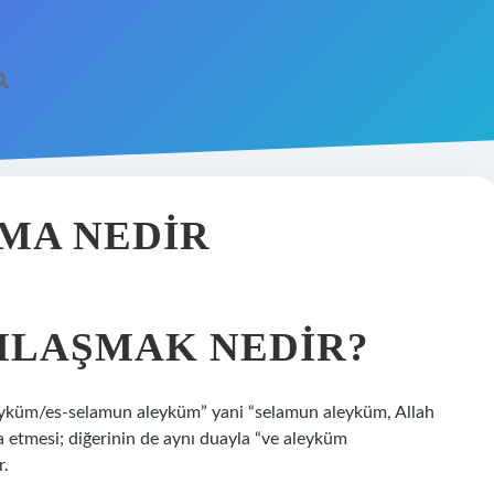
MA NEDIR
MLAŞMAK NEDIR?
eyküm/es-selamun aleyküm” yani “selamun aleyküm, Allah
a etmesi; diğerinin de aynı duayla “ve aleyküm
r.