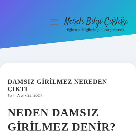
Neşeli Bilgi Çığlığı
menüyü
aç
Eğlenceli bilgilerle gününü şenlendir!
Anasayfa
Gizlilik Politikası
Yasal Uyarı
DAMSIZ GIRILMEZ NEREDEN
Hakkımızda
ÇIKTI
Tarih: Aralık 22, 2024
NEDEN DAMSIZ
GIRILMEZ DENIR?