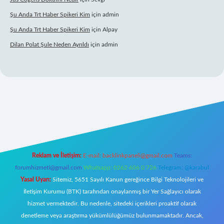
Şu Anda Trt Haber Spikeri Kim
için
admin
Şu Anda Trt Haber Spikeri Kim
için
Alpay
Dilan Polat Şule Neden Ayrıldı
için
admin
xper
Reklam ve İletişim:
E-mail:
backlinkpaneli@gmail.com
Teams:
forumhizmeti@gmail.com
Whatsapp: 0262 606 0 726
Telegram: @karabul
Yasal Uyarı:
Sitemiz, 5651 Sayılı Kanun gereğince Bilgi Teknolojileri ve
İletişim Kurumu (BTK) tarafından onaylanmış bir Yer Sağlayıcı olarak
hizmet vermektedir. Bu nedenle, sitedeki içerikleri proaktif olarak
denetleme veya araştırma yükümlülüğümüz bulunmamaktadır. Ancak,