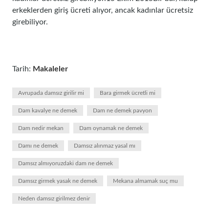
erkeklerden giriş ücreti alıyor, ancak kadınlar ücretsiz
girebiliyor.
Tarih:
Makaleler
Avrupada damsız girilir mi
Bara girmek ücretli mi
Dam kavalye ne demek
Dam ne demek pavyon
Dam nedir mekan
Dam oynamak ne demek
Damı ne demek
Damsız alınmaz yasal mı
Damsız almıyoruzdaki dam ne demek
Damsız girmek yasak ne demek
Mekana almamak suç mu
Neden damsız girilmez denir