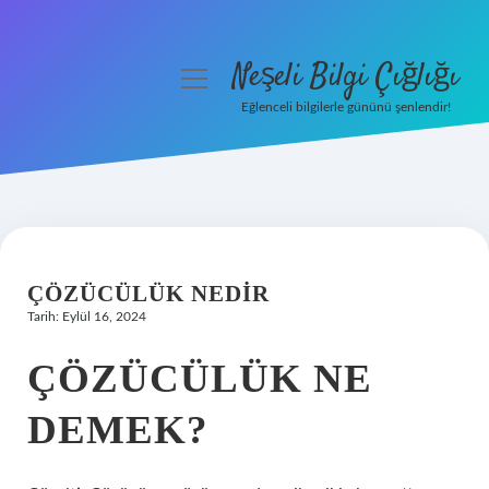
Neşeli Bilgi Çığlığı
menüyü
aç
Eğlenceli bilgilerle gününü şenlendir!
Anasayfa
Gizlilik Politikası
Yasal Uyarı
ÇÖZÜCÜLÜK NEDIR
Hakkımızda
Tarih: Eylül 16, 2024
ÇÖZÜCÜLÜK NE
DEMEK?