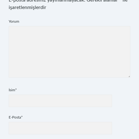
E-posta adresiniz yayınlanmayacak.
Gerekli alanlar
*
ile
işaretlenmişlerdir
Yorum
İsim*
E-Posta*