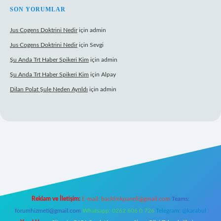
SON YORUMLAR
Jus Cogens Doktrini Nedir
için
admin
Jus Cogens Doktrini Nedir
için
Sevgi
Şu Anda Trt Haber Spikeri Kim
için
admin
Şu Anda Trt Haber Spikeri Kim
için
Alpay
Dilan Polat Şule Neden Ayrıldı
için
admin
er
Reklam ve İletişim:
E-mail:
backlinkpaneli@gmail.com
Teams:
forumhizmeti@gmail.com
Whatsapp: 0262 606 0 726
Telegram: @karabul