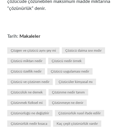
çözücüde çözünebilen maksimum madde miktarına
“çözünürlük” denir.
Tarih:
Makaleler
Çözgen ve çözücü aynı şey mi
Çözücü daima sıvı mıdır
Çözücü miktarı nedir
Çözücü nedir örnek
Çözücü özellik nedir
Çözücü uygulaması nedir
Çözücü ve çözünen nedir
Çözücüler kimyasal mı
Çözücülük ne demek
Çözünme nedir tanım
Çözünmek fiziksel mi
Çözünmeye ne denir
Çözünürlüğü ne değiştirir
Çözünürlük nasıl ifade edilir
Çözünürlük nedir kısaca
Kaç çeşit çözünürlük vardır