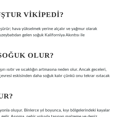
ŞTUR VIKIPEDI?
düşürür; hava yükselmek yerine alçalır ve yağmur olarak
kuzeybatıdan gelen soğuk Kaliforniya Akıntısı ile
 SOĞUK OLUR?
ı ısıtır ve sıcaklığın artmasına neden olur. Ancak geceleri,
çevresi eskisinden daha soğuk kalır çünkü onu tekrar ısıtacak
UR?
onla oluşur. Binlerce yıl boyunca, kıyı bölgelerindeki kayalar
a gelir. Aşınma, nehir yoluyla taşınan malzeme ve deniz