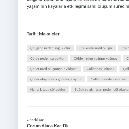
yaşamının kayalarla etkileşimi sahil oluşum sürecini 
Tarih:
Makaleler
Çöl gece neden soğuk olur
Çöl kumu nasıl oluşur
Çöl 
Çölde neden su yoktur
Çölde neden yağmur yağmaz
Ç
Çöller nasıl oluşmuştur vikipedi
Çöller nasıl oluştu
Çöll
Çöller oluşumuna göre kaça ayrılır
Çöllerde neden kum var
Hangi kıtada çöl yoktur
Soğuk su akıntıları neden çöl oluştu
Önceki Yazı
Corum Alaca Kac Dk