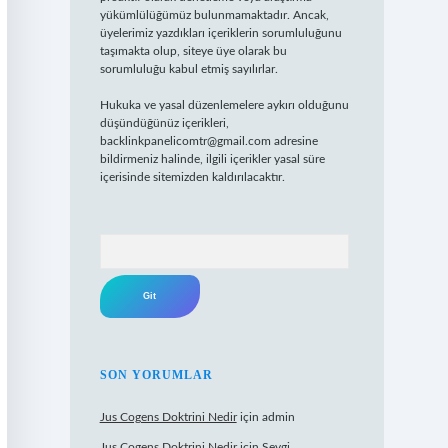
yükümlülüğümüz bulunmamaktadır. Ancak,
üyelerimiz yazdıkları içeriklerin sorumluluğunu
taşımakta olup, siteye üye olarak bu
sorumluluğu kabul etmiş sayılırlar.
Hukuka ve yasal düzenlemelere aykırı olduğunu
düşündüğünüz içerikleri,
backlinkpanelicomtr@gmail.com
adresine
bildirmeniz halinde, ilgili içerikler yasal süre
içerisinde sitemizden kaldırılacaktır.
Arama
SON YORUMLAR
Jus Cogens Doktrini Nedir
için
admin
Jus Cogens Doktrini Nedir
için
Sevgi