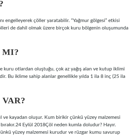
?
nı engelleyerek çöller yaratabilir. “Yağmur gölgesi” etkisi
ölleri de dahil olmak üzere birçok kuru bölgenin oluşumunda
 MI?
 ve kuru otlardan oluştuğu, çok az yağış alan ve kutup iklimi
ir. Bu iklime sahip alanlar genellikle yılda 1 ila 8 inç (25 ila
 VAR?
ıl ve kayadan oluşur. Kum birikir çünkü yüzey malzemesi
 bırakır.24 Eylül 2018Çöl neden kumla doludur? Hayır.
r çünkü yüzey malzemesi kurudur ve rüzgar kumu savurup