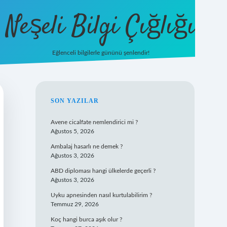
Neşeli Bilgi Çığlığı
Eğlenceli bilgilerle gününü şenlendir!
betexper
SIDEBAR
SON YAZILAR
Avene cicalfate nemlendirici mi ?
Ağustos 5, 2026
Ambalaj hasarlı ne demek ?
Ağustos 3, 2026
ABD diploması hangi ülkelerde geçerli ?
Ağustos 3, 2026
Uyku apnesinden nasıl kurtulabilirim ?
Temmuz 29, 2026
Koç hangi burca aşık olur ?