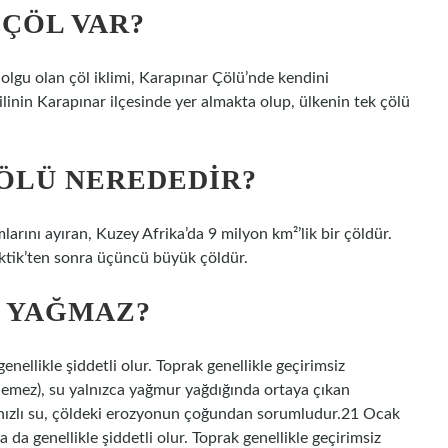
 ÇÖL VAR?
r olgu olan çöl iklimi, Karapınar Çölü’nde kendini
linin Karapınar ilçesinde yer almakta olup, ülkenin tek çölü
ÖLÜ NEREDEDIR?
arını ayıran, Kuzey Afrika’da 9 milyon km²’lik bir çöldür.
ktik’ten sonra üçüncü büyük çöldür.
 YAĞMAZ?
ellikle şiddetli olur. Toprak genellikle geçirimsiz
lemez), su yalnızca yağmur yağdığında ortaya çıkan
n hızlı su, çöldeki erozyonun çoğundan sorumludur.21 Ocak
a genellikle şiddetli olur. Toprak genellikle geçirimsiz