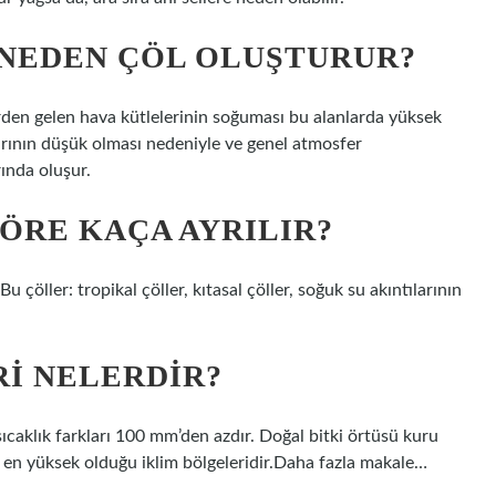
 NEDEN ÇÖL OLUŞTURUR?
erden gelen hava kütlelerinin soğuması bu alanlarda yüksek
arının düşük olması nedeniyle ve genel atmosfer
ında oluşur.
ÖRE KAÇA AYRILIR?
 çöller: tropikal çöller, kıtasal çöller, soğuk su akıntılarının
I NELERDIR?
 sıcaklık farkları 100 mm’den azdır. Doğal bitki örtüsü kuru
n en yüksek olduğu iklim bölgeleridir.Daha fazla makale…