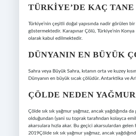
TÜRKIYE’DE KAÇ TANE
Türkiye’nin çeşitli doğal yapısında nadir görülen bi
göstermektedir. Karapınar Çölü, Türkiye’nin Konya i
olarak kabul edilmektedir.
DÜNYANIN EN BÜYÜK Ç
Sahra veya Büyük Sahra, kıtanın orta ve kuzey kısıml
Dünyanın en büyük sıcak çölüdür. Antarktika ve Ar
ÇÖLDE NEDEN YAĞMUR
Çölde sık sık yağmur yağmaz, ancak yağdığında da gen
olduğundan (yani su toprak tarafından kolayca emi
akarsulara hızla akar. Bu geçici akarsulardan gele
2019Çölde sık sık yağmur yağmaz, ancak yağdığında d