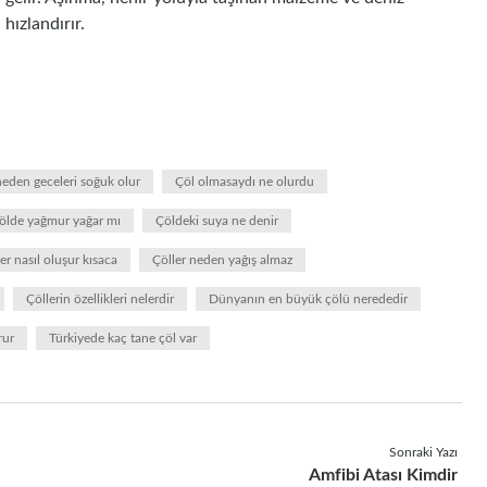
hızlandırır.
neden geceleri soğuk olur
Çöl olmasaydı ne olurdu
ölde yağmur yağar mı
Çöldeki suya ne denir
er nasıl oluşur kısaca
Çöller neden yağış almaz
Çöllerin özellikleri nelerdir
Dünyanın en büyük çölü nerededir
rur
Türkiyede kaç tane çöl var
Sonraki Yazı
Amfibi Atası Kimdir