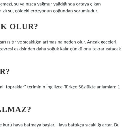
lemez), su yalnızca yağmur yağdığında ortaya çıkan
 hızlı su, çöldeki erozyonun çoğundan sorumludur.
UK OLUR?
ı ısıtır ve sıcaklığın artmasına neden olur. Ancak geceleri,
çevresi eskisinden daha soğuk kalır çünkü onu tekrar ısıtacak
R?
mli topraklar” teriminin İngilizce-Türkçe Sözlükte anlamları: 1
ALMAZ?
 kuru hava batmaya başlar. Hava battıkça sıcaklığı artar. Bu