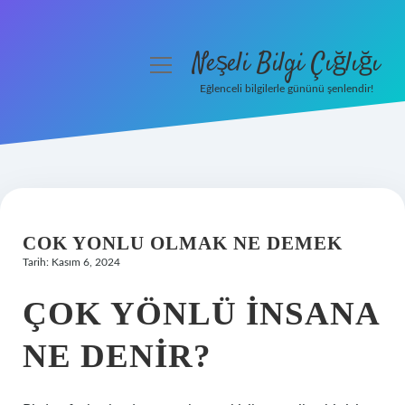
Neşeli Bilgi Çığlığı
menüyü
aç
Eğlenceli bilgilerle gününü şenlendir!
Anasayfa
Gizlilik Politikası
Yasal Uyarı
COK YONLU OLMAK NE DEMEK
Hakkımızda
Tarih: Kasım 6, 2024
ÇOK YÖNLÜ INSANA
NE DENIR?