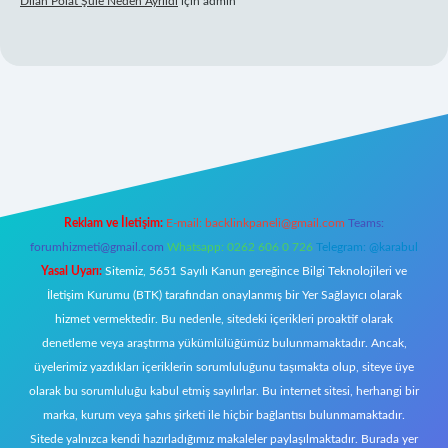
Dilan Polat Şule Neden Ayrıldı
için
admin
betexper
Reklam ve İletişim:
E-mail:
backlinkpaneli@gmail.com
Teams:
forumhizmeti@gmail.com
Whatsapp: 0262 606 0 726
Telegram: @karabul
Yasal Uyarı:
Sitemiz, 5651 Sayılı Kanun gereğince Bilgi Teknolojileri ve
İletişim Kurumu (BTK) tarafından onaylanmış bir Yer Sağlayıcı olarak
hizmet vermektedir. Bu nedenle, sitedeki içerikleri proaktif olarak
denetleme veya araştırma yükümlülüğümüz bulunmamaktadır. Ancak,
üyelerimiz yazdıkları içeriklerin sorumluluğunu taşımakta olup, siteye üye
olarak bu sorumluluğu kabul etmiş sayılırlar. Bu internet sitesi, herhangi bir
marka, kurum veya şahıs şirketi ile hiçbir bağlantısı bulunmamaktadır.
Sitede yalnızca kendi hazırladığımız makaleler paylaşılmaktadır. Burada yer