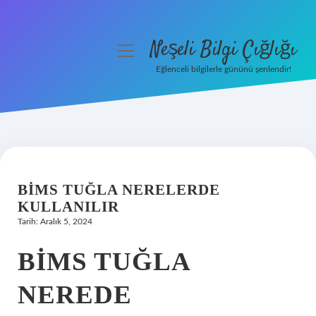
Neşeli Bilgi Çığlığı
menüyü
aç
Eğlenceli bilgilerle gününü şenlendir!
Anasayfa
Gizlilik Politikası
Yasal Uyarı
BIMS TUĞLA NERELERDE
Hakkımızda
KULLANILIR
Tarih: Aralık 5, 2024
BIMS TUĞLA
NEREDE