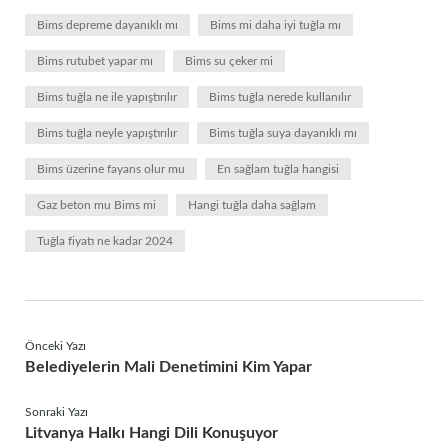
Bims depreme dayanıklı mı
Bims mi daha iyi tuğla mı
Bims rutubet yapar mı
Bims su çeker mi
Bims tuğla ne ile yapıştırılır
Bims tuğla nerede kullanılır
Bims tuğla neyle yapıştırılır
Bims tuğla suya dayanıklı mı
Bims üzerine fayans olur mu
En sağlam tuğla hangisi
Gaz beton mu Bims mi
Hangi tuğla daha sağlam
Tuğla fiyatı ne kadar 2024
Önceki Yazı
Belediyelerin Mali Denetimini Kim Yapar
Sonraki Yazı
Litvanya Halkı Hangi Dili Konuşuyor