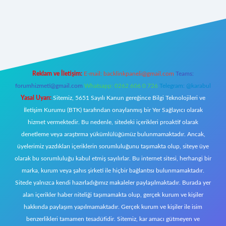
r
Reklam ve İletişim:
E-mail:
backlinkpaneli@gmail.com
Teams:
forumhizmeti@gmail.com
Whatsapp: 0262 606 0 726
Telegram: @karabul
Yasal Uyarı:
Sitemiz, 5651 Sayılı Kanun gereğince Bilgi Teknolojileri ve
İletişim Kurumu (BTK) tarafından onaylanmış bir Yer Sağlayıcı olarak
hizmet vermektedir. Bu nedenle, sitedeki içerikleri proaktif olarak
denetleme veya araştırma yükümlülüğümüz bulunmamaktadır. Ancak,
üyelerimiz yazdıkları içeriklerin sorumluluğunu taşımakta olup, siteye üye
olarak bu sorumluluğu kabul etmiş sayılırlar. Bu internet sitesi, herhangi bir
marka, kurum veya şahıs şirketi ile hiçbir bağlantısı bulunmamaktadır.
Sitede yalnızca kendi hazırladığımız makaleler paylaşılmaktadır. Burada yer
alan içerikler haber niteliği taşımamakta olup, gerçek kurum ve kişiler
hakkında paylaşım yapılmamaktadır. Gerçek kurum ve kişiler ile isim
benzerlikleri tamamen tesadüfidir. Sitemiz, kar amacı gütmeyen ve