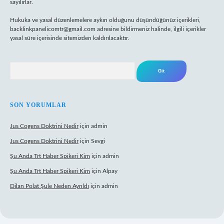
sayılırlar.
Hukuka ve yasal düzenlemelere aykırı olduğunu düşündüğünüz içerikleri,
backlinkpanelicomtr@gmail.com
adresine bildirmeniz halinde, ilgili içerikler
yasal süre içerisinde sitemizden kaldırılacaktır.
Arama
SON YORUMLAR
Jus Cogens Doktrini Nedir
için
admin
Jus Cogens Doktrini Nedir
için
Sevgi
Şu Anda Trt Haber Spikeri Kim
için
admin
Şu Anda Trt Haber Spikeri Kim
için
Alpay
Dilan Polat Şule Neden Ayrıldı
için
admin