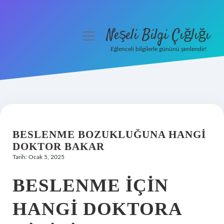
Neşeli Bilgi Çığlığı
menüyü
aç
Eğlenceli bilgilerle gününü şenlendir!
Anasayfa
Gizlilik Politikası
Yasal Uyarı
BESLENME BOZUKLUĞUNA HANGI
Hakkımızda
DOKTOR BAKAR
Tarih: Ocak 5, 2025
BESLENME IÇIN
HANGI DOKTORA