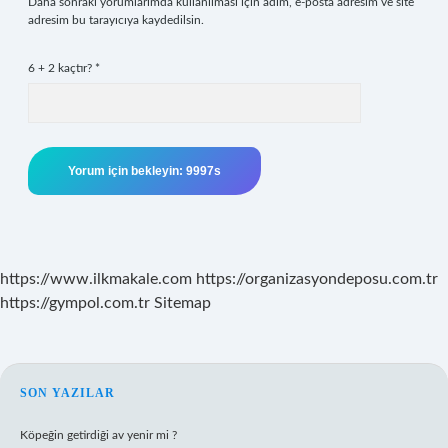
Daha sonraki yorumlarımda kullanılması için adım, e-posta adresim ve site
adresim bu tarayıcıya kaydedilsin.
6 + 2 kaçtır?
*
https://www.ilkmakale.com
https://organizasyondeposu.com.tr
https://gympol.com.tr
Sitemap
SIDEBAR
SON YAZILAR
Köpeğin getirdiği av yenir mi ?