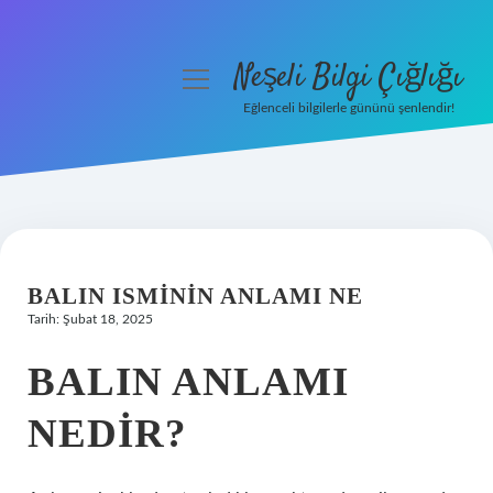
Neşeli Bilgi Çığlığı
menüyü
aç
Eğlenceli bilgilerle gününü şenlendir!
Anasayfa
Gizlilik Politikası
Yasal Uyarı
BALIN ISMININ ANLAMI NE
Hakkımızda
Tarih: Şubat 18, 2025
BALIN ANLAMI
NEDIR?