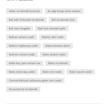
Aden ne demek kuranda
Ay ışığı hangi ismin anlamı
Bal eski Türkçede ne demek
Bal ne demek isim
Bal neyi simgeler
Bali ismi nereden gelir
Balinin anlamı nedir
Balinin dini nedir
Balinin İngilizcesi nedir
Balım kimlere denir
Balımın anlamı nedir
Balın anlamı nedir
Balın kaç tane anlamı var
Balın ne demek
Balın ömrü kaç yıldır
Balın sırrı nedir
Balın tanımı nedir
Cennet Bahçesi anlamına gelen isim nedir
Kuranda bal ne demek