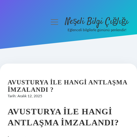
Neşeli Bilgi Çığlığı
menüyü
aç
Eğlenceli bilgilerle gününü şenlendir!
Anasayfa
Gizlilik Politikası
Yasal Uyarı
AVUSTURYA ILE HANGI ANTLAŞMA
Hakkımızda
IMZALANDI ?
Tarih: Aralık 12, 2025
AVUSTURYA ILE HANGI
ANTLAŞMA İMZALANDI?