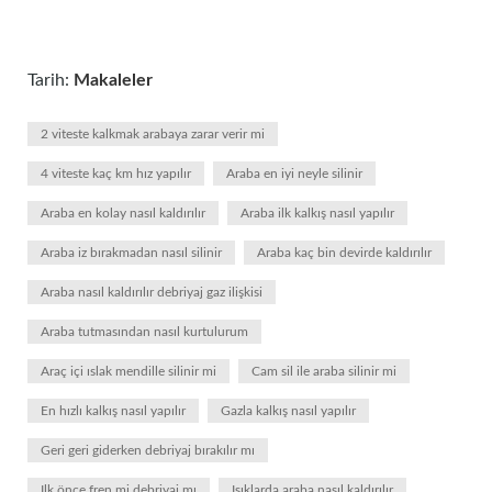
Tarih:
Makaleler
2 viteste kalkmak arabaya zarar verir mi
4 viteste kaç km hız yapılır
Araba en iyi neyle silinir
Araba en kolay nasıl kaldırılır
Araba ilk kalkış nasıl yapılır
Araba iz bırakmadan nasıl silinir
Araba kaç bin devirde kaldırılır
Araba nasıl kaldırılır debriyaj gaz ilişkisi
Araba tutmasından nasıl kurtulurum
Araç içi ıslak mendille silinir mi
Cam sil ile araba silinir mi
En hızlı kalkış nasıl yapılır
Gazla kalkış nasıl yapılır
Geri geri giderken debriyaj bırakılır mı
Ilk önce fren mi debriyaj mı
Işıklarda araba nasıl kaldırılır