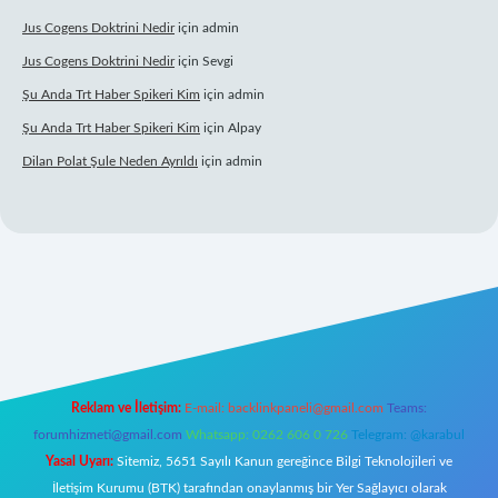
Jus Cogens Doktrini Nedir
için
admin
Jus Cogens Doktrini Nedir
için
Sevgi
Şu Anda Trt Haber Spikeri Kim
için
admin
Şu Anda Trt Haber Spikeri Kim
için
Alpay
Dilan Polat Şule Neden Ayrıldı
için
admin
r
Reklam ve İletişim:
E-mail:
backlinkpaneli@gmail.com
Teams:
forumhizmeti@gmail.com
Whatsapp: 0262 606 0 726
Telegram: @karabul
Yasal Uyarı:
Sitemiz, 5651 Sayılı Kanun gereğince Bilgi Teknolojileri ve
İletişim Kurumu (BTK) tarafından onaylanmış bir Yer Sağlayıcı olarak