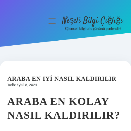
Neşeli Bilgi Çığlığı
menüyü
aç
Eğlenceli bilgilerle gününü şenlendir!
Anasayfa
Gizlilik Politikası
Yasal Uyarı
ARABA EN IYI NASIL KALDIRILIR
Hakkımızda
Tarih: Eylül 8, 2024
ARABA EN KOLAY
NASIL KALDIRILIR?