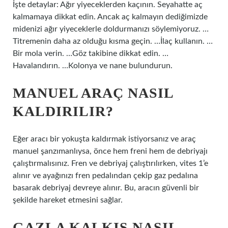
İşte detaylar: Ağır yiyeceklerden kaçının. Seyahatte aç
kalmamaya dikkat edin. Ancak aç kalmayın dediğimizde
midenizi ağır yiyeceklerle doldurmanızı söylemiyoruz. …
Titremenin daha az olduğu kısma geçin. …İlaç kullanın. …
Bir mola verin. …Göz takibine dikkat edin. …
Havalandırın. …Kolonya ve nane bulundurun.
MANUEL ARAÇ NASIL
KALDIRILIR?
Eğer aracı bir yokuşta kaldırmak istiyorsanız ve araç
manuel şanzımanlıysa, önce hem freni hem de debriyajı
çalıştırmalısınız. Fren ve debriyaj çalıştırılırken, vites 1’e
alınır ve ayağınızı fren pedalından çekip gaz pedalına
basarak debriyaj devreye alınır. Bu, aracın güvenli bir
şekilde hareket etmesini sağlar.
GAZLA KALKIŞ NASIL