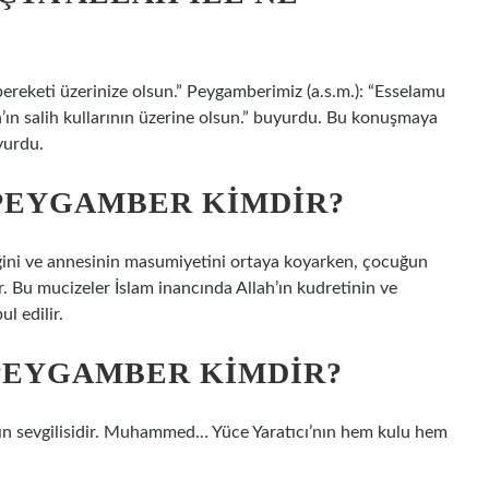
 bereketi üzerinize olsun.” Peygamberimiz (a.s.m.): “Esselamu
ah’ın salih kullarının üzerine olsun.” buyurdu. Bu konuşmaya
yurdu.
PEYGAMBER KIMDIR?
ğini ve annesinin masumiyetini ortaya koyarken, çocuğun
r. Bu mucizeler İslam inancında Allah’ın kudretinin ve
l edilir.
 PEYGAMBER KIMDIR?
lah’ın sevgilisidir. Muhammed… Yüce Yaratıcı’nın hem kulu hem