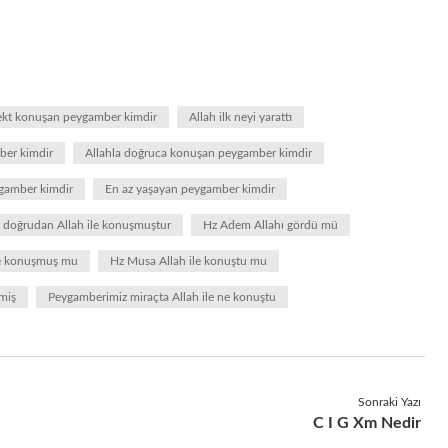
irekt konuşan peygamber kimdir
Allah ilk neyi yarattı
ber kimdir
Allahla doğruca konuşan peygamber kimdir
gamber kimdir
En az yaşayan peygamber kimdir
doğrudan Allah ile konuşmuştur
Hz Adem Allahı gördü mü
le konuşmuş mu
Hz Musa Allah ile konuştu mu
emiş
Peygamberimiz miraçta Allah ile ne konuştu
Sonraki Yazı
C I G Xm Nedir