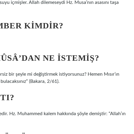
n suyu içmişler. Allah dilemeseydi Hz. Musa’nın asasını taşa
.
MBER KIMDIR?
ÛSÂ’DAN NE ISTEMIŞ?
rsiz bir şeyle mi değiştirmek istiyorsunuz? Hemen Mısır’ın
 bulacaksınız” (Bakara, 2/61).
TI?
ktedir. Hz. Muhammed kalem hakkında şöyle demiştir: “Allah’ın