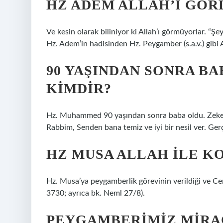
HZ ADEM ALLAH’I GÖR
Ve kesin olarak biliniyor ki Allah’ı görmüyorlar. “
Hz. Adem’in hadisinden Hz. Peygamber (s.a.v.) gib
90 YAŞINDAN SONRA B
KIMDIR?
Hz. Muhammed 90 yaşından sonra baba oldu. Zekeriy
Rabbim, Senden bana temiz ve iyi bir nesil ver. Gerç
HZ MUSA ALLAH ILE K
Hz. Musa’ya peygamberlik görevinin verildiği ve Cen
3730; ayrıca bk. Neml 27/8).
PEYGAMBERIMIZ MIRAÇ