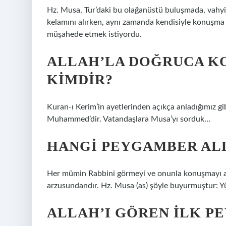
Hz. Musa, Tur’daki bu olağanüstü buluşmada, vahyin
kelamını alırken, aynı zamanda kendisiyle konuşma v
müşahede etmek istiyordu.
ALLAH’LA DOĞRUCA K
KIMDIR?
Kuran-ı Kerim’in ayetlerinden açıkça anladığımız g
Muhammed’dir. Vatandaşlara Musa’yı sorduk…
HANGI PEYGAMBER AL
Her mümin Rabbini görmeyi ve onunla konuşmayı ar
arzusundandır. Hz. Musa (as) şöyle buyurmuştur: Yü
ALLAH’I GÖREN ILK P