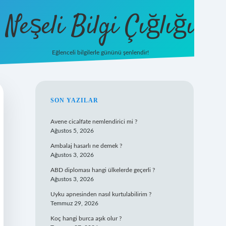
Neşeli Bilgi Çığlığı
Eğlenceli bilgilerle gününü şenlendir!
betexper
SIDEBAR
SON YAZILAR
Avene cicalfate nemlendirici mi ?
Ağustos 5, 2026
Ambalaj hasarlı ne demek ?
Ağustos 3, 2026
ABD diploması hangi ülkelerde geçerli ?
Ağustos 3, 2026
Uyku apnesinden nasıl kurtulabilirim ?
Temmuz 29, 2026
Koç hangi burca aşık olur ?