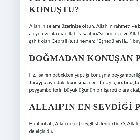
KONUŞTU?
Allah’ın selamı üzerinize olsun, Allah’ın rahmeti ve
aleyna ve ala ibâdillâhi’s-sâlihîn/Selâm bize ve All
şahit olan Cebrail (a.s.) hemen: “Eşhedü en lâ…” bu
DOĞMADAN KONUŞAN 
Hz. İsa’nın bebekken yaptığı konuşma peygamberli
Jurayj olayındaki konuşması bir iftirayı çürütmüştü
peygamberlerin büyüklüğünün bir işareti olarak kabu
ALLAH’IN EN SEVDIĞI
Habibullah, Allah’ın (cc) sevgilisi demektir. O, Al
de elçisidir.