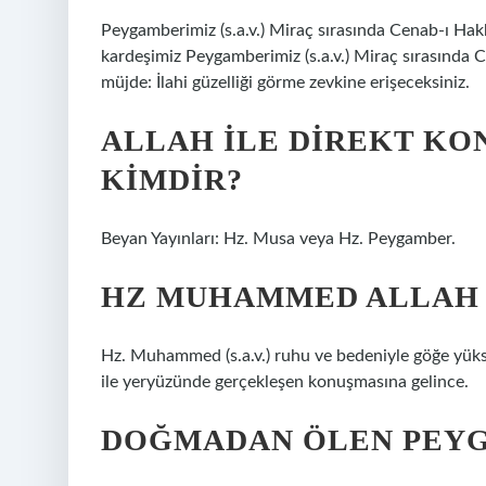
Peygamberimiz (s.a.v.) Miraç sırasında Cenab-ı Hak
kardeşimiz Peygamberimiz (s.a.v.) Miraç sırasında 
müjde: İlahi güzelliği görme zevkine erişeceksiniz.
ALLAH ILE DIREKT K
KIMDIR?
Beyan Yayınları: Hz. Musa veya Hz. Peygamber.
HZ MUHAMMED ALLAH 
Hz. Muhammed (s.a.v.) ruhu ve bedeniyle göğe yükse
ile yeryüzünde gerçekleşen konuşmasına gelince.
DOĞMADAN ÖLEN PEYG