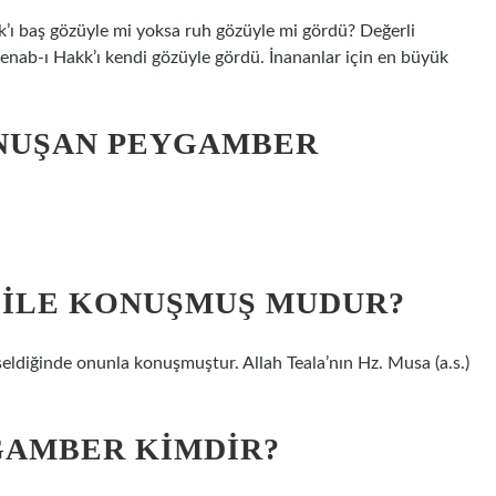
k’ı baş gözüyle mi yoksa ruh gözüyle mi gördü? Değerli
Cenab-ı Hakk’ı kendi gözüyle gördü. İnananlar için en büyük
ONUŞAN PEYGAMBER
ILE KONUŞMUŞ MUDUR?
ldiğinde onunla konuşmuştur. Allah Teala’nın Hz. Musa (a.s.)
AMBER KIMDIR?