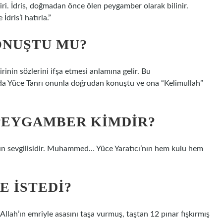
ri. İdris, doğmadan önce ölen peygamber olarak bilinir.
dris’i hatırla.”
ONUŞTU MU?
irinin sözlerini ifşa etmesi anlamına gelir. Bu
a’da Yüce Tanrı onunla doğrudan konuştu ve ona “Kelimullah”
 PEYGAMBER KIMDIR?
lah’ın sevgilisidir. Muhammed… Yüce Yaratıcı’nın hem kulu hem
E ISTEDI?
llah’ın emriyle asasını taşa vurmuş, taştan 12 pınar fışkırmış