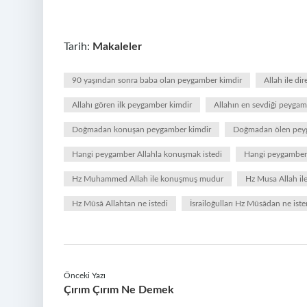
Tarih:
Makaleler
90 yaşından sonra baba olan peygamber kimdir
Allah ile d
Allahı gören ilk peygamber kimdir
Allahın en sevdiği peygam
Doğmadan konuşan peygamber kimdir
Doğmadan ölen pey
Hangi peygamber Allahla konuşmak istedi
Hangi peygamber 
Hz Muhammed Allah ile konuşmuş mudur
Hz Musa Allah i
Hz Mûsâ Allahtan ne istedi
İsrailoğulları Hz Mûsâdan ne ist
Önceki Yazı
Çırım Çırım Ne Demek