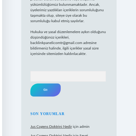
yükümlülüğümüz bulunmamaktadır. Ancak,
üyelerimiz yazdıkları içeriklerin sorumluluğunu
taşımakta olup, siteye üye olarak bu
sorumluluğu kabul etmiş sayılırlar.
Hukuka ve yasal düzenlemelere aykırı olduğunu
düşündüğünüz içerikleri,
backlinkpanelicomtr@gmail.com
adresine
bildirmeniz halinde, ilgili içerikler yasal süre
içerisinde sitemizden kaldırılacaktır.
Arama
SON YORUMLAR
Jus Cogens Doktrini Nedir
için
admin
Jus Cogens Doktrini Nedir
için
Sevgi