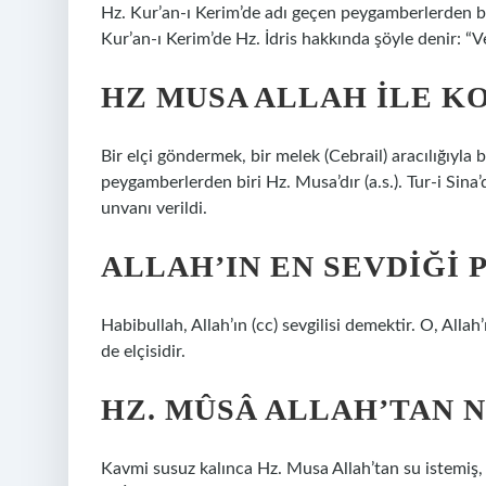
Hz. Kur’an-ı Kerim’de adı geçen peygamberlerden bi
Kur’an-ı Kerim’de Hz. İdris hakkında şöyle denir: “Ve İ
HZ MUSA ALLAH ILE K
Bir elçi göndermek, bir melek (Cebrail) aracılığıyla b
peygamberlerden biri Hz. Musa’dır (a.s.). Tur-i Sin
unvanı verildi.
ALLAH’IN EN SEVDIĞI
Habibullah, Allah’ın (cc) sevgilisi demektir. O, Al
de elçisidir.
HZ. MÛSÂ ALLAH’TAN N
Kavmi susuz kalınca Hz. Musa Allah’tan su istemiş, A