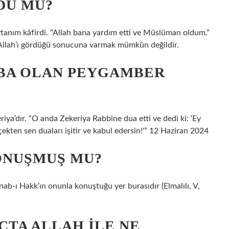
DÜ MÜ?
Şeytanım kâfirdi. “Allah bana yardım etti ve Müslüman oldum.”
i Allah’ı gördüğü sonucuna varmak mümkün değildir.
ABA OLAN PEYGAMBER
a’dır. “O anda Zekeriya Rabbine dua etti ve dedi ki: ‘Ey
ekten sen duaları işitir ve kabul edersin!'” 12 Haziran 2024
ONUŞMUŞ MU?
ab-ı Hakk’ın onunla konuştuğu yer burasıdır (Elmalılı, V,
TA ALLAH ILE NE