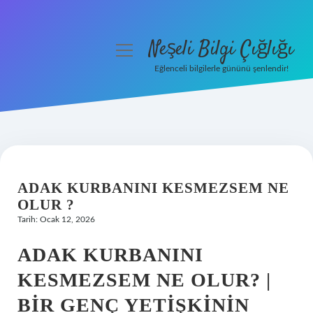
Neşeli Bilgi Çığlığı
menüyü
aç
Eğlenceli bilgilerle gününü şenlendir!
Anasayfa
Gizlilik Politikası
Yasal Uyarı
ADAK KURBANINI KESMEZSEM NE
Hakkımızda
OLUR ?
Tarih: Ocak 12, 2026
ADAK KURBANINI
KESMEZSEM NE OLUR? |
BIR GENÇ YETIŞKININ