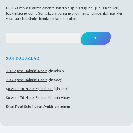
Hukuka ve yasal düzenlemelere aykırı olduğunu düşündüğünüz içerikleri,
backlinkpanelicomtr@gmail.com
adresine bildirmeniz halinde, ilgili içerikler
yasal süre içerisinde sitemizden kaldırılacaktır.
Arama
SON YORUMLAR
Jus Cogens Doktrini Nedir
için
admin
Jus Cogens Doktrini Nedir
için
Sevgi
Şu Anda Trt Haber Spikeri Kim
için
admin
Şu Anda Trt Haber Spikeri Kim
için
Alpay
Dilan Polat Şule Neden Ayrıldı
için
admin