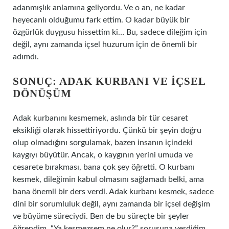
adanmışlık anlamına geliyordu. Ve o an, ne kadar
heyecanlı olduğumu fark ettim. O kadar büyük bir
özgürlük duygusu hissettim ki… Bu, sadece dileğim için
değil, aynı zamanda içsel huzurum için de önemli bir
adımdı.
SONUÇ: ADAK KURBANI VE İÇSEL
DÖNÜŞÜM
Adak kurbanını kesmemek, aslında bir tür cesaret
eksikliği olarak hissettiriyordu. Çünkü bir şeyin doğru
olup olmadığını sorgulamak, bazen insanın içindeki
kaygıyı büyütür. Ancak, o kaygının yerini umuda ve
cesarete bırakması, bana çok şey öğretti. O kurbanı
kesmek, dileğimin kabul olmasını sağlamadı belki, ama
bana önemli bir ders verdi. Adak kurbanı kesmek, sadece
dini bir sorumluluk değil, aynı zamanda bir içsel değişim
ve büyüme süreciydi. Ben de bu süreçte bir şeyler
öğrendim. “Ya kesmezsem ne olur?” sorusuna verdiğim