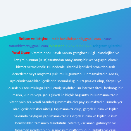
per
Reklam ve İletişim:
E-mail:
backlinkpaneli@gmail.com
Teams:
forumhizmeti@gmail.com
Whatsapp: 0262 606 0 726
Telegram: @karabul
Yasal Uyarı:
Sitemiz, 5651 Sayılı Kanun gereğince Bilgi Teknolojileri ve
İletişim Kurumu (BTK) tarafından onaylanmış bir Yer Sağlayıcı olarak
hizmet vermektedir. Bu nedenle, sitedeki içerikleri proaktif olarak
denetleme veya araştırma yükümlülüğümüz bulunmamaktadır. Ancak,
üyelerimiz yazdıkları içeriklerin sorumluluğunu taşımakta olup, siteye üye
olarak bu sorumluluğu kabul etmiş sayılırlar. Bu internet sitesi, herhangi bir
marka, kurum veya şahıs şirketi ile hiçbir bağlantısı bulunmamaktadır.
Sitede yalnızca kendi hazırladığımız makaleler paylaşılmaktadır. Burada yer
alan içerikler haber niteliği taşımamakta olup, gerçek kurum ve kişiler
hakkında paylaşım yapılmamaktadır. Gerçek kurum ve kişiler ile isim
benzerlikleri tamamen tesadüfidir. Sitemiz, kar amacı gütmeyen ve
tamamen ücretsiz bir bilgi paylaşım platformudur. Hukuka ve yasal