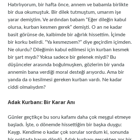
Hatırlıyorum, bir hafta önce, annem ve babamla birlikte
bir dua okumuştuk. Bir dilek tutmuştum, umarım işe
yarar demiştim. Ve ardından babam “Eğer dileğin kabul
olursa, kurban kesmen gerek” demişti. O an ne kadar
basit görünse de, kalbimde bir ağırlık hissettim. İçimde
bir korku belirdi. “Ya kesmezsem?” diye geçirdim içimden.
Ne olurdu? Dileğimin kabul edilmesi için kurban kesmek
bir şart mıydı? Yoksa sadece bir gelenek miydi? Bu
düşünceler arasında boğulmuşken, gözlerim bir yanda
annemin bana verdiği moral desteği arıyordu. Ama bir
yanda da o kesilmesi gereken kurban vardı. Ne kadar
ciddi olmalıydım?
Adak Kurbanı: Bir Karar Anı
Günler geçtikçe bu soru kafamı daha çok meşgul etmeye
başladı. İşte, o dönemde hissettiğim bir başka duygu:
Kaygı. Kendime o kadar çok sorular sordum ki, sonunda
bir noktada başım döndü. Adak kurbanı gerçekten zor bir