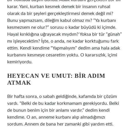
karar. Yani, kurban kesmek demek bir insanın ruhsal
olarak da bir şeyleri gerçekleştirmesi demek değil mi?
Bunu yapmazsam, dileğim kabul olmaz mı? “Ya kurbanı
kesmezsem ne olur?” sorusu o kadar büyüdü ki içimde.
Hayal kırıklığına uğrayacak mıydım? Yoksa bir tür “günah”
mı işleyecektim? İşte, o anda, ne kadar korktuğumu fark
ettim. Kendi kendime “Yapmalıyım” dedim ama hala adak
kurbanını kesmeye cesaretim yoktu. O kararsızlık, içimi
kemiriyordu.
HEYECAN VE UMUT: BIR ADIM
ATMAK
Bir hafta sonra, o sabah geldiğinde, kafamda bir çözüm
vardı. “Belki de bu kadar korkmamam gerekiyordu. Belki
de bunun benim için bir anlamı vardır.” dedim kendi
kendime. O an, anneme kurbanı alıp almadığımızı
sordum. Annem de bana her zamanki gibi yardım etti.