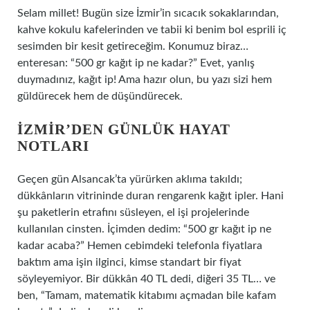
Selam millet! Bugün size İzmir’in sıcacık sokaklarından,
kahve kokulu kafelerinden ve tabii ki benim bol esprili iç
sesimden bir kesit getireceğim. Konumuz biraz…
enteresan: “500 gr kağıt ip ne kadar?” Evet, yanlış
duymadınız, kağıt ip! Ama hazır olun, bu yazı sizi hem
güldürecek hem de düşündürecek.
İZMIR’DEN GÜNLÜK HAYAT
NOTLARI
Geçen gün Alsancak’ta yürürken aklıma takıldı;
dükkânların vitrininde duran rengarenk kağıt ipler. Hani
şu paketlerin etrafını süsleyen, el işi projelerinde
kullanılan cinsten. İçimden dedim: “500 gr kağıt ip ne
kadar acaba?” Hemen cebimdeki telefonla fiyatlara
baktım ama işin ilginci, kimse standart bir fiyat
söyleyemiyor. Bir dükkân 40 TL dedi, diğeri 35 TL… ve
ben, “Tamam, matematik kitabımı açmadan bile kafam