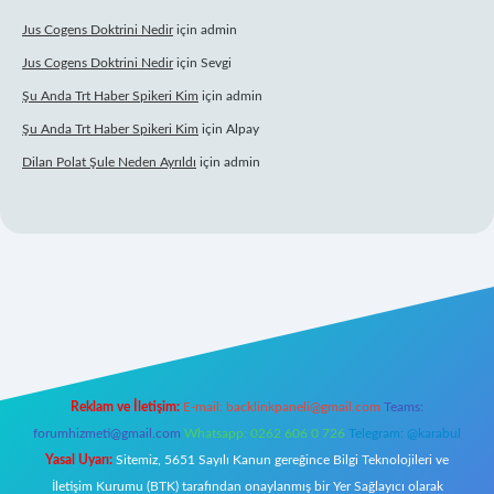
Jus Cogens Doktrini Nedir
için
admin
Jus Cogens Doktrini Nedir
için
Sevgi
Şu Anda Trt Haber Spikeri Kim
için
admin
Şu Anda Trt Haber Spikeri Kim
için
Alpay
Dilan Polat Şule Neden Ayrıldı
için
admin
er
Reklam ve İletişim:
E-mail:
backlinkpaneli@gmail.com
Teams:
forumhizmeti@gmail.com
Whatsapp: 0262 606 0 726
Telegram: @karabul
Yasal Uyarı:
Sitemiz, 5651 Sayılı Kanun gereğince Bilgi Teknolojileri ve
İletişim Kurumu (BTK) tarafından onaylanmış bir Yer Sağlayıcı olarak