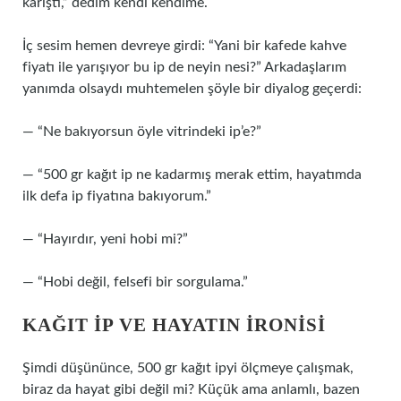
karıştı,” dedim kendi kendime.
İç sesim hemen devreye girdi: “Yani bir kafede kahve
fiyatı ile yarışıyor bu ip de neyin nesi?” Arkadaşlarım
yanımda olsaydı muhtemelen şöyle bir diyalog geçerdi:
— “Ne bakıyorsun öyle vitrindeki ip’e?”
— “500 gr kağıt ip ne kadarmış merak ettim, hayatımda
ilk defa ip fiyatına bakıyorum.”
— “Hayırdır, yeni hobi mi?”
— “Hobi değil, felsefi bir sorgulama.”
KAĞIT İP VE HAYATIN İRONISI
Şimdi düşününce, 500 gr kağıt ipyi ölçmeye çalışmak,
biraz da hayat gibi değil mi? Küçük ama anlamlı, bazen