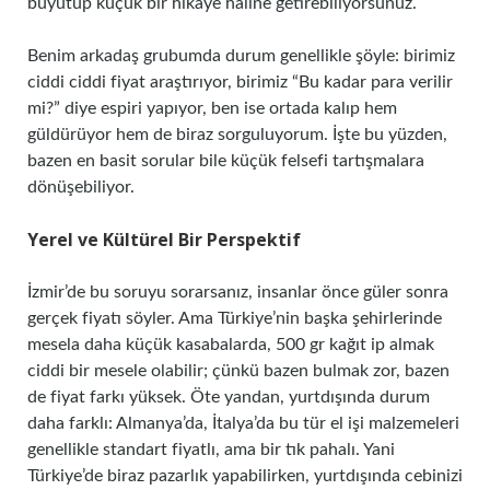
büyütüp küçük bir hikâye haline getirebiliyorsunuz.
Benim arkadaş grubumda durum genellikle şöyle: birimiz
ciddi ciddi fiyat araştırıyor, birimiz “Bu kadar para verilir
mi?” diye espiri yapıyor, ben ise ortada kalıp hem
güldürüyor hem de biraz sorguluyorum. İşte bu yüzden,
bazen en basit sorular bile küçük felsefi tartışmalara
dönüşebiliyor.
Yerel ve Kültürel Bir Perspektif
İzmir’de bu soruyu sorarsanız, insanlar önce güler sonra
gerçek fiyatı söyler. Ama Türkiye’nin başka şehirlerinde
mesela daha küçük kasabalarda, 500 gr kağıt ip almak
ciddi bir mesele olabilir; çünkü bazen bulmak zor, bazen
de fiyat farkı yüksek. Öte yandan, yurtdışında durum
daha farklı: Almanya’da, İtalya’da bu tür el işi malzemeleri
genellikle standart fiyatlı, ama bir tık pahalı. Yani
Türkiye’de biraz pazarlık yapabilirken, yurtdışında cebinizi