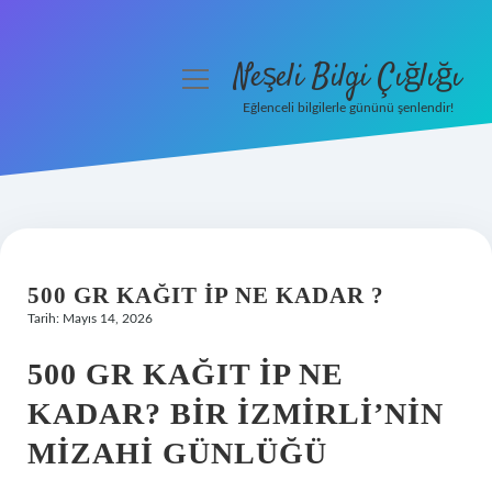
Neşeli Bilgi Çığlığı
menüyü
aç
Eğlenceli bilgilerle gününü şenlendir!
Anasayfa
Gizlilik Politikası
Yasal Uyarı
500 GR KAĞIT IP NE KADAR ?
Hakkımızda
Tarih: Mayıs 14, 2026
500 GR KAĞIT İP NE
KADAR? BIR İZMIRLI’NIN
MIZAHI GÜNLÜĞÜ