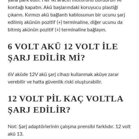
yana park edin. Her iki aracın motorunu durdurun ve
kontağı kapatın. Akü başlarındaki koruyucu plastiği
çıkarın. Kırmızı akü bağlantı kablosunun bir ucunu şarj
edilmiş akünün pozitif (+) terminaline, diğer ucunu da
bitmiş akünün pozitif (+) terminaline bağlayın.
6 VOLT AKÜ 12 VOLT ILE
ŞARJ EDILIR MI?
6V aküde 12V akü şarj cihazı kullanmak aküye zarar
verebilir ve hatta güvenlik riski oluşturabilir.
12 VOLT PIL KAÇ VOLTLA
ŞARJ EDILIR?
Not: Şarj adaptörlerinin çalışma prensibi farklıdır. 12 volt
akü 13.