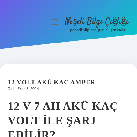
Neşeli Bilgi Çığlığı
menüyü
aç
Eğlenceli bilgilerle gününü şenlendir!
Anasayfa
Gizlilik Politikası
Yasal Uyarı
12 VOLT AKÜ KAC AMPER
Hakkımızda
Tarih: Ekim 8, 2024
12 V 7 AH AKÜ KAÇ
VOLT ILE ŞARJ
EDILIR?