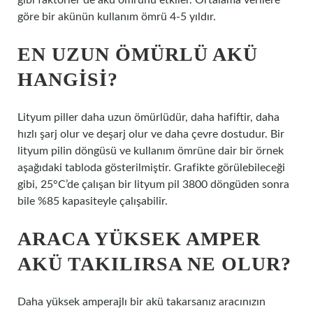
gibi faktörler de akü ömrünü etkiler. Ortalama verilere
göre bir akünün kullanım ömrü 4-5 yıldır.
EN UZUN ÖMÜRLÜ AKÜ
HANGISI?
Lityum piller daha uzun ömürlüdür, daha hafiftir, daha
hızlı şarj olur ve deşarj olur ve daha çevre dostudur. Bir
lityum pilin döngüsü ve kullanım ömrüne dair bir örnek
aşağıdaki tabloda gösterilmiştir. Grafikte görülebileceği
gibi, 25°C’de çalışan bir lityum pil 3800 döngüden sonra
bile %85 kapasiteyle çalışabilir.
ARACA YÜKSEK AMPER
AKÜ TAKILIRSA NE OLUR?
Daha yüksek amperajlı bir akü takarsanız aracınızın