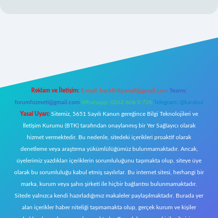
texper
Reklam ve İletişim:
E-mail:
backlinkpaneli@gmail.com
Teams:
forumhizmeti@gmail.com
Whatsapp: 0262 606 0 726
Telegram: @karabul
Yasal Uyarı:
Sitemiz, 5651 Sayılı Kanun gereğince Bilgi Teknolojileri ve
İletişim Kurumu (BTK) tarafından onaylanmış bir Yer Sağlayıcı olarak
hizmet vermektedir. Bu nedenle, sitedeki içerikleri proaktif olarak
denetleme veya araştırma yükümlülüğümüz bulunmamaktadır. Ancak,
üyelerimiz yazdıkları içeriklerin sorumluluğunu taşımakta olup, siteye üye
olarak bu sorumluluğu kabul etmiş sayılırlar. Bu internet sitesi, herhangi bir
marka, kurum veya şahıs şirketi ile hiçbir bağlantısı bulunmamaktadır.
Sitede yalnızca kendi hazırladığımız makaleler paylaşılmaktadır. Burada yer
alan içerikler haber niteliği taşımamakta olup, gerçek kurum ve kişiler