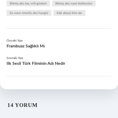
Bitmiş akü kaç volt gösterir
Bitmiş akü nasıl doldurulur
En uzun ömürlü akü hangisi
Eski aküyü kim alır
Önceki Yazı
Frambuaz Sağlıklı Mı
Sonraki Yazı
Ilk Sesli Türk Filminin Adı Nedir
14 YORUM