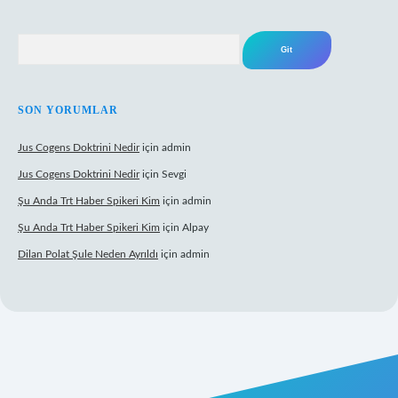
Arama
SON YORUMLAR
Jus Cogens Doktrini Nedir
için
admin
Jus Cogens Doktrini Nedir
için
Sevgi
Şu Anda Trt Haber Spikeri Kim
için
admin
Şu Anda Trt Haber Spikeri Kim
için
Alpay
Dilan Polat Şule Neden Ayrıldı
için
admin
exper