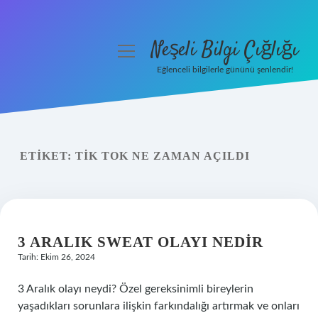
Neşeli Bilgi Çığlığı
menüyü
aç
Eğlenceli bilgilerle gününü şenlendir!
Anasayfa
Gizlilik Politikası
ETIKET:
TIK TOK NE ZAMAN AÇILDI
Yasal Uyarı
Hakkımızda
3 ARALIK SWEAT OLAYI NEDIR
Tarih: Ekim 26, 2024
3 Aralık olayı neydi? Özel gereksinimli bireylerin
yaşadıkları sorunlara ilişkin farkındalığı artırmak ve onları