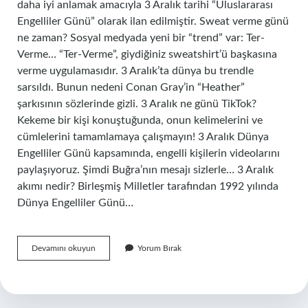
daha iyi anlamak amacıyla 3 Aralık tarihi “Uluslararası
Engelliler Günü” olarak ilan edilmiştir. Sweat verme günü
ne zaman? Sosyal medyada yeni bir “trend” var: Ter-
Verme… “Ter-Verme”, giydiğiniz sweatshirt’ü başkasına
verme uygulamasıdır. 3 Aralık’ta dünya bu trendle
sarsıldı. Bunun nedeni Conan Gray’in “Heather”
şarkısının sözlerinde gizli. 3 Aralık ne günü TikTok?
Kekeme bir kişi konuştuğunda, onun kelimelerini ve
cümlelerini tamamlamaya çalışmayın! 3 Aralık Dünya
Engelliler Günü kapsamında, engelli kişilerin videolarını
paylaşıyoruz. Şimdi Buğra’nın mesajı sizlerle… 3 Aralık
akımı nedir? Birleşmiş Milletler tarafından 1992 yılında
Dünya Engelliler Günü…
3
Devamını okuyun
Yorum Bırak
Aralık
Sweat
Olayı
Nedir