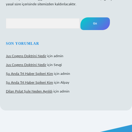
yasal süre içerisinde sitemizden kaldırılacaktır.
Arama
SON YORUMLAR
Jus Cogens Doktrini Nedir
için
admin
Jus Cogens Doktrini Nedir
için
Sevgi
Şu Anda Trt Haber Spikeri Kim
için
admin
Şu Anda Trt Haber Spikeri Kim
için
Alpay
Dilan Polat Şule Neden Ayrıldı
için
admin
per