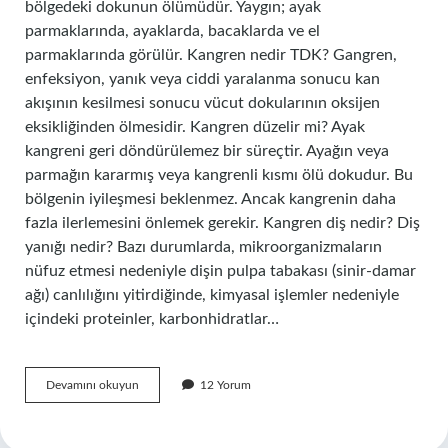
bölgedeki dokunun ölümüdür. Yaygın; ayak
parmaklarında, ayaklarda, bacaklarda ve el
parmaklarında görülür. Kangren nedir TDK? Gangren,
enfeksiyon, yanık veya ciddi yaralanma sonucu kan
akışının kesilmesi sonucu vücut dokularının oksijen
eksikliğinden ölmesidir. Kangren düzelir mi? Ayak
kangreni geri döndürülemez bir süreçtir. Ayağın veya
parmağın kararmış veya kangrenli kısmı ölü dokudur. Bu
bölgenin iyileşmesi beklenmez. Ancak kangrenin daha
fazla ilerlemesini önlemek gerekir. Kangren diş nedir? Diş
yanığı nedir? Bazı durumlarda, mikroorganizmaların
nüfuz etmesi nedeniyle dişin pulpa tabakası (sinir-damar
ağı) canlılığını yitirdiğinde, kimyasal işlemler nedeniyle
içindeki proteinler, karbonhidratlar…
Gangren
Devamını okuyun
12 Yorum
Nasıl
Yazılır