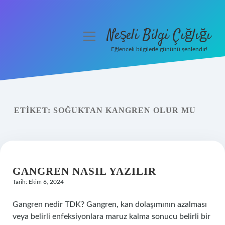
Neşeli Bilgi Çığlığı
menüyü
aç
Eğlenceli bilgilerle gününü şenlendir!
Anasayfa
Gizlilik Politikası
ETIKET:
SOĞUKTAN KANGREN OLUR MU
Yasal Uyarı
Hakkımızda
GANGREN NASIL YAZILIR
Tarih: Ekim 6, 2024
Gangren nedir TDK? Gangren, kan dolaşımının azalması
veya belirli enfeksiyonlara maruz kalma sonucu belirli bir