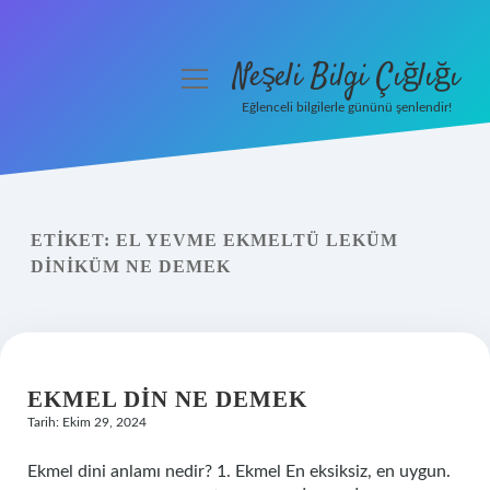
Neşeli Bilgi Çığlığı
menüyü
aç
Eğlenceli bilgilerle gününü şenlendir!
Anasayfa
Gizlilik Politikası
ETIKET:
EL YEVME EKMELTÜ LEKÜM
Yasal Uyarı
DINIKÜM NE DEMEK
Hakkımızda
EKMEL DIN NE DEMEK
Tarih: Ekim 29, 2024
Ekmel dini anlamı nedir? 1. Ekmel En eksiksiz, en uygun.