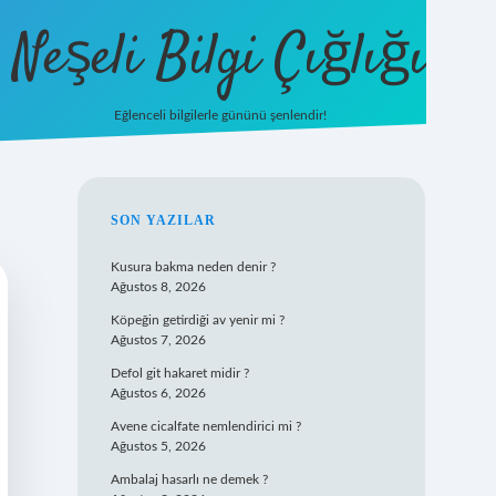
Neşeli Bilgi Çığlığı
Eğlenceli bilgilerle gününü şenlendir!
betexper
SIDEBAR
SON YAZILAR
Kusura bakma neden denir ?
Ağustos 8, 2026
Köpeğin getirdiği av yenir mi ?
Ağustos 7, 2026
Defol git hakaret midir ?
Ağustos 6, 2026
Avene cicalfate nemlendirici mi ?
Ağustos 5, 2026
Ambalaj hasarlı ne demek ?