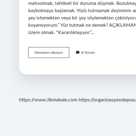
mahvolmak, tehlikeli bir duruma düşmek. Bozulma
kaybolmaya başlamak. Yüzü tutmamak deyiminin 
şey istemekten veya bir şey söylemekten çekiniyo
koyamıyorum.” Yüz tutmak ne demek? AÇIKLAMANI
üzere olmak. “Karanlıklaşıyor.”…
Yüz
Devamını okuyun
8 Yorum
Tutmak
Ne
Anlama
Gelir
https://www.ilkmakale.com
https://organizasyondepos