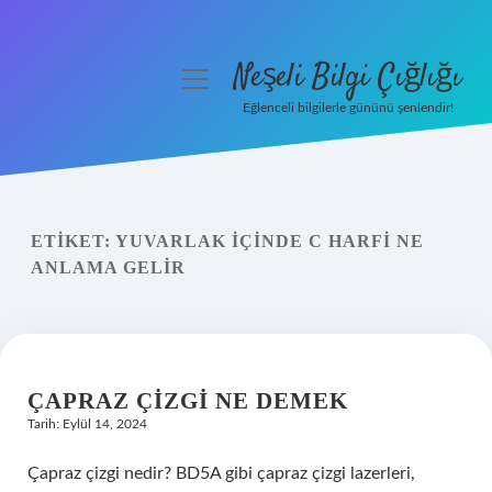
Neşeli Bilgi Çığlığı
menüyü
aç
Eğlenceli bilgilerle gününü şenlendir!
Anasayfa
Gizlilik Politikası
ETIKET:
YUVARLAK IÇINDE C HARFI NE
Yasal Uyarı
ANLAMA GELIR
Hakkımızda
ÇAPRAZ ÇIZGI NE DEMEK
Tarih: Eylül 14, 2024
Çapraz çizgi nedir? BD5A gibi çapraz çizgi lazerleri,