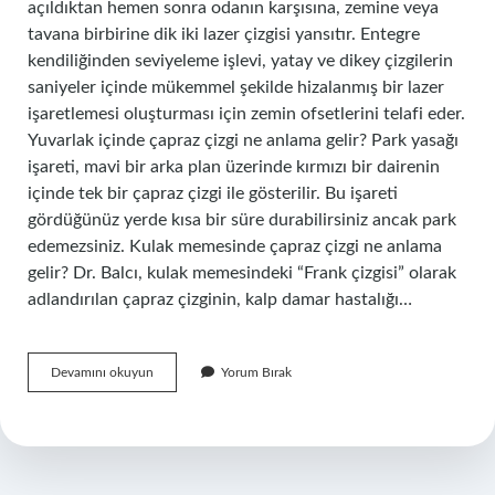
açıldıktan hemen sonra odanın karşısına, zemine veya
tavana birbirine dik iki lazer çizgisi yansıtır. Entegre
kendiliğinden seviyeleme işlevi, yatay ve dikey çizgilerin
saniyeler içinde mükemmel şekilde hizalanmış bir lazer
işaretlemesi oluşturması için zemin ofsetlerini telafi eder.
Yuvarlak içinde çapraz çizgi ne anlama gelir? Park yasağı
işareti, mavi bir arka plan üzerinde kırmızı bir dairenin
içinde tek bir çapraz çizgi ile gösterilir. Bu işareti
gördüğünüz yerde kısa bir süre durabilirsiniz ancak park
edemezsiniz. Kulak memesinde çapraz çizgi ne anlama
gelir? Dr. Balcı, kulak memesindeki “Frank çizgisi” olarak
adlandırılan çapraz çizginin, kalp damar hastalığı…
Çapraz
Devamını okuyun
Yorum Bırak
Çizgi
Ne
Demek