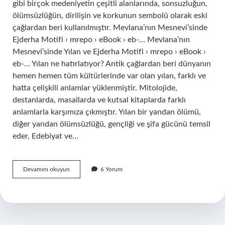
gibi birçok medeniyetin çeşitli alanlarında, sonsuzluğun,
ölümsüzlüğün, dirilişin ve korkunun sembolü olarak eski
çağlardan beri kullanılmıştır. Mevlana’nın Mesnevi’sinde
Ejderha Motifi › mrepo › eBook › eb-… Mevlana’nın
Mesnevi’sinde Yılan ve Ejderha Motifi › mrepo › eBook ›
eb-… Yılan ne hatırlatıyor? Antik çağlardan beri dünyanın
hemen hemen tüm kültürlerinde var olan yılan, farklı ve
hatta çelişkili anlamlar yüklenmiştir. Mitolojide,
destanlarda, masallarda ve kutsal kitaplarda farklı
anlamlarla karşımıza çıkmıştır. Yılan bir yandan ölümü,
diğer yandan ölümsüzlüğü, gençliği ve şifa gücünü temsil
eder, Edebiyat ve…
Yılan
Devamını okuyun
6 Yorum
Bize
Ne
Hatırlatır