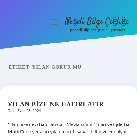
Neşeli Bilgi Çığlığı
menüyü
aç
Eğlenceli bilgilerle gününü şenlendir!
Anasayfa
Gizlilik Politikası
ETIKET:
YILAN GÖRÜR MÜ
Yasal Uyarı
Hakkımızda
YILAN BIZE NE HATIRLATIR
Tarih: Eylül 23, 2024
Yılan bize neyi hatırlatıyor? Mevlana’nın “Yılan ve Ejderha
Motifi”nde yer alan yılan motifi, sanat, bilim ve edebiyat