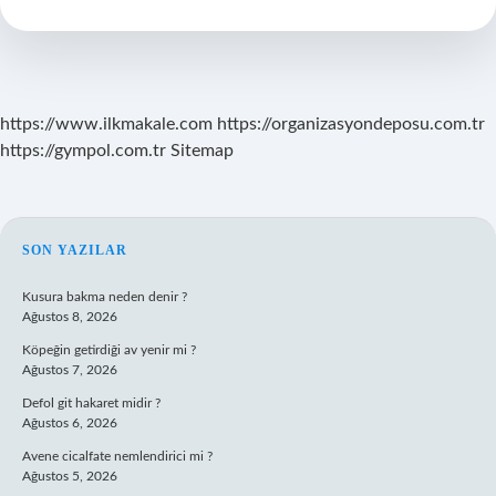
Işyeri
Açabilir
Mi
https://www.ilkmakale.com
https://organizasyondeposu.com.tr
https://gympol.com.tr
Sitemap
SIDEBAR
SON YAZILAR
Kusura bakma neden denir ?
Ağustos 8, 2026
Köpeğin getirdiği av yenir mi ?
Ağustos 7, 2026
Defol git hakaret midir ?
Ağustos 6, 2026
Avene cicalfate nemlendirici mi ?
Ağustos 5, 2026