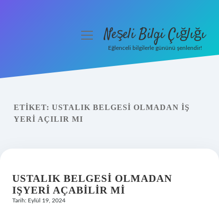
Neşeli Bilgi Çığlığı
menüyü
aç
Eğlenceli bilgilerle gününü şenlendir!
Anasayfa
Gizlilik Politikası
ETIKET:
USTALIK BELGESI OLMADAN IŞ
Yasal Uyarı
YERI AÇILIR MI
Hakkımızda
USTALIK BELGESI OLMADAN
IŞYERI AÇABILIR MI
Tarih: Eylül 19, 2024