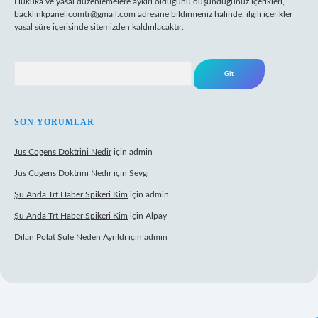
Hukuka ve yasal düzenlemelere aykırı olduğunu düşündüğünüz içerikleri,
backlinkpanelicomtr@gmail.com
adresine bildirmeniz halinde, ilgili içerikler
yasal süre içerisinde sitemizden kaldırılacaktır.
Arama
SON YORUMLAR
Jus Cogens Doktrini Nedir
için
admin
Jus Cogens Doktrini Nedir
için
Sevgi
Şu Anda Trt Haber Spikeri Kim
için
admin
Şu Anda Trt Haber Spikeri Kim
için
Alpay
Dilan Polat Şule Neden Ayrıldı
için
admin