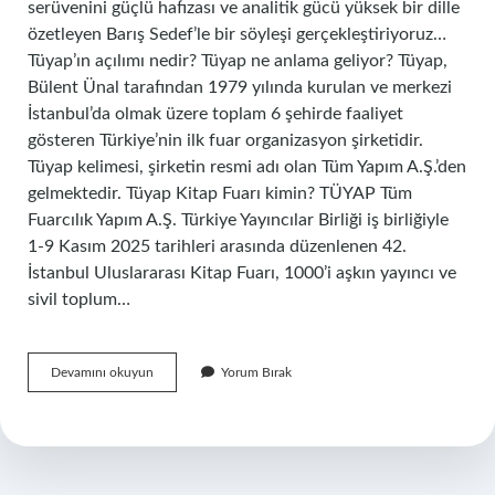
serüvenini güçlü hafızası ve analitik gücü yüksek bir dille
özetleyen Barış Sedef’le bir söyleşi gerçekleştiriyoruz…
Tüyap’ın açılımı nedir? Tüyap ne anlama geliyor? Tüyap,
Bülent Ünal tarafından 1979 yılında kurulan ve merkezi
İstanbul’da olmak üzere toplam 6 şehirde faaliyet
gösteren Türkiye’nin ilk fuar organizasyon şirketidir.
Tüyap kelimesi, şirketin resmi adı olan Tüm Yapım A.Ş.’den
gelmektedir. Tüyap Kitap Fuarı kimin? TÜYAP Tüm
Fuarcılık Yapım A.Ş. Türkiye Yayıncılar Birliği iş birliğiyle
1-9 Kasım 2025 tarihleri ​​arasında düzenlenen 42.
İstanbul Uluslararası Kitap Fuarı, 1000’i aşkın yayıncı ve
sivil toplum…
Tüyapın
Devamını okuyun
Yorum Bırak
Sahibi
Kimdir