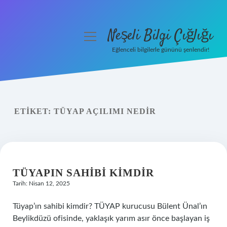
Neşeli Bilgi Çığlığı
menüyü
aç
Eğlenceli bilgilerle gününü şenlendir!
Anasayfa
Gizlilik Politikası
ETIKET:
TÜYAP AÇILIMI NEDIR
Yasal Uyarı
Hakkımızda
TÜYAPIN SAHIBI KIMDIR
Tarih: Nisan 12, 2025
Tüyap’ın sahibi kimdir? TÜYAP kurucusu Bülent Ünal’ın
Beylikdüzü ofisinde, yaklaşık yarım asır önce başlayan iş