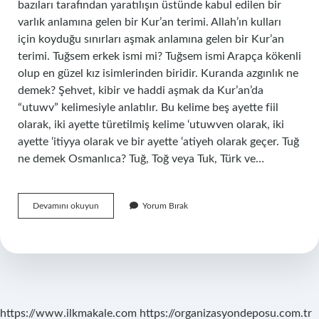
bazıları tarafından yaratılışın üstünde kabul edilen bir
varlık anlamına gelen bir Kur’an terimi. Allah’ın kulları
için koyduğu sınırları aşmak anlamına gelen bir Kur’an
terimi. Tuğsem erkek ismi mi? Tuğsem ismi Arapça kökenli
olup en güzel kız isimlerinden biridir. Kuranda azgınlık ne
demek? Şehvet, kibir ve haddi aşmak da Kur’an’da
“utuwv” kelimesiyle anlatılır. Bu kelime beş ayette fiil
olarak, iki ayette türetilmiş kelime ‘utuwven olarak, iki
ayette ‘itiyya olarak ve bir ayette ‘atiyeh olarak geçer. Tuğ
ne demek Osmanlıca? Tuğ, Toğ veya Tuk, Türk ve…
Tuğyan
Devamını okuyun
Yorum Bırak
Erkek
Ne
Demek
https://www.ilkmakale.com
https://organizasyondeposu.com.tr