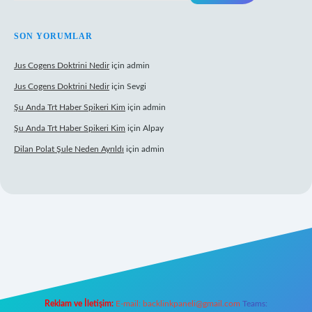
SON YORUMLAR
Jus Cogens Doktrini Nedir
için
admin
Jus Cogens Doktrini Nedir
için
Sevgi
Şu Anda Trt Haber Spikeri Kim
için
admin
Şu Anda Trt Haber Spikeri Kim
için
Alpay
Dilan Polat Şule Neden Ayrıldı
için
admin
xper
Reklam ve İletişim:
E-mail:
backlinkpaneli@gmail.com
Teams: