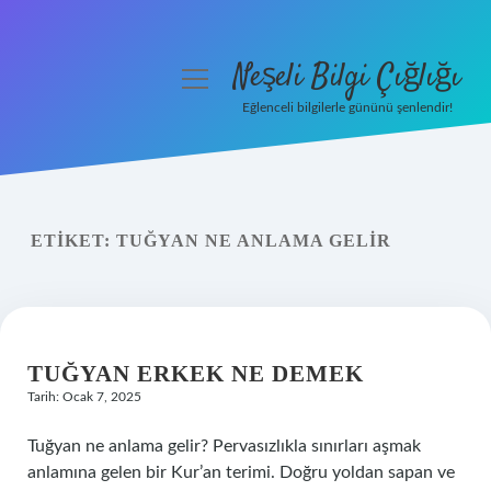
Neşeli Bilgi Çığlığı
menüyü
aç
Eğlenceli bilgilerle gününü şenlendir!
Anasayfa
Gizlilik Politikası
ETIKET:
TUĞYAN NE ANLAMA GELIR
Yasal Uyarı
Hakkımızda
TUĞYAN ERKEK NE DEMEK
Tarih: Ocak 7, 2025
Tuğyan ne anlama gelir? Pervasızlıkla sınırları aşmak
anlamına gelen bir Kur’an terimi. Doğru yoldan sapan ve