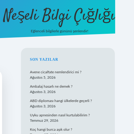
Neşeli Bilgi Çığlığı
Eğlenceli bilgilerle gününü şenlendir!
betexper
SIDEBAR
SON YAZILAR
Avene cicalfate nemlendirici mi ?
Ağustos 5, 2026
Ambalaj hasarlı ne demek ?
Ağustos 3, 2026
ABD diploması hangi ülkelerde geçerli ?
Ağustos 3, 2026
Uyku apnesinden nasıl kurtulabilirim ?
Temmuz 29, 2026
Koç hangi burca aşık olur ?