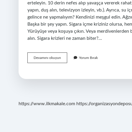
erteleyin. 10 derin nefes alıp yavaşça vererek rahat
yapın, duş alın, televizyon izleyin, vb.). Ayrıca, su i
gelince ne yapmalıyım? Kendinizi meşgul edin. Ağzı
Başka bir şey yapın. Sigara içme kriziniz olursa, he
Yürüyüşe veya koşuya çıkın. Veya merdivenlerden b
alın. Sigara krizleri ne zaman biter?…
Sigara
Devamını okuyun
Yorum Bırak
Içme
Krizi
Gelince
Ne
Yapmalı
https://www.ilkmakale.com
https://organizasyondepos